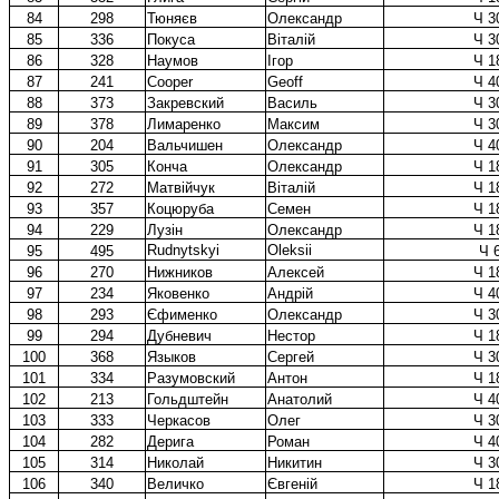
84
298
Тюняєв
Олександр
Ч 3
85
336
Покуса
Віталій
Ч 3
86
328
Наумов
Ігор
Ч 1
87
241
Cooper
Geoff
Ч 4
88
373
Закревский
Василь
Ч 3
89
378
Лимаренко
Максим
Ч 3
90
204
Вальчишен
Олександр
Ч 4
91
305
Конча
Олександр
Ч 1
92
272
Матвійчук
Віталій
Ч 1
93
357
Коцюруба
Семен
Ч 1
94
229
Лузін
Олександр
Ч 1
Rudnytskyi
Oleksii
95
495
Ч 
96
270
Нижников
Алексей
Ч 1
97
234
Яковенко
Андрій
Ч 4
98
293
Єфименко
Олександр
Ч 3
99
294
Дубневич
Нестор
Ч 1
100
368
Языков
Сергей
Ч 3
101
334
Разумовский
Антон
Ч 1
102
213
Гольдштейн
Анатолий
Ч 4
103
333
Черкасов
Олег
Ч 3
104
282
Дерига
Роман
Ч 4
105
314
Николай
Никитин
Ч 3
106
340
Величко
Євгеній
Ч 1