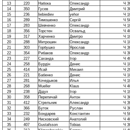
13
220
Набока
Олександр
Ч 3
14
350
Гусев
Дмитрий
Ч 3
15
236
liebiediev
yehor
Ч 1
16
289
Тимошенко
Сергій
Ч 5
17
283
Шевченко
Олександр
Ч 1
18
356
Торстен
Освальд
Ч 4
19
317
Харченко
Дмитро
Ч 1
20
288
Митрошин
Олександр
Ч 1
21
303
Горбушко
Ярослав
Ч 3
22
354
Рибаков
Олександр
Ч 3
23
227
Саханда
Ігор
Ч 4
24
258
Бурдін
Денис
Ч 1
25
414
Исай
Михаил
Ч 2
26
221
Бабенко
Денис
Ч 1
27
281
Кочедыков
Илья
Ч 1
28
268
Mueller
Klaus
Ч 4
29
238
Дідух
Ігор
Ч 1
30
358
Перепичай
Антон
Ч 3
31
412
Стрельник
Александр
Ч 3
32
366
Буток
Руслан
Ч 3
33
232
Бондарев
Константин
Ч 5
34
249
Нисковский
Анатолий
Ч 4
35
407
Gustafsson
Tobias
Ч 3