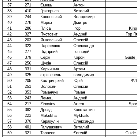
37
271
Ємець
Антон
38
410
Григорьев
Виталий
39
244
Кононський
Володимир
40
278
Мороз
Дмитро
41
286
Пліса
Ігор
Kino
42
327
Пустовит
Андрей
Top R
43
203
Янковський
Олексій
44
323
Парфенюк
Олександр
45
277
Підгірний
Геннадій
46
379
Серж
Корой
Guide 
47
256
Щукін
Олексій
48
331
Харчишин
Артем
49
325
стрішенець
володимир
50
205
Кострицький
Юрій
ФЛ
51
251
Волосян
Олексій
52
353
Романчук
Роман
53
243
Лемец
Андрей
54
217
Zinoviev
Artem
Spor
55
382
Дрозд
Константин
56
223
Makukha
Mykhailo
57
370
Каракулін
Олександр
58
401
Галушкевич
Виталий
59
321
Тарасов
Євгеній
Guide 