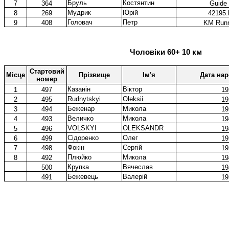
Бруль
Костянтин
7
364
Guide 
Мудрик
Юрій
8
269
42195.
Головач
Петр
9
408
KM Runn
Чоловіки 60+ 10 км
Стартовий
Місце
Прізвище
Ім'я
Дата на
номер
Казанін
Віктор
1
497
19
Rudnytskyi
Oleksii
2
495
19
Беженар
Микола
3
494
19
Величко
Микола
4
493
19
VOLSKYI
OLEKSANDR
5
496
19
Сідоренко
Олег
6
499
19
Фокін
Сергій
7
498
19
Плюйко
Микола
8
492
19
Крупка
Вячеслав
500
19
Бежевець
Валерій
491
19