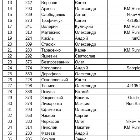
13
242
Воронов
Євген
14
290
Арзяєв
Олександр
KM Runn
15
239
Слободянюк
Антон
Nike+R
16
273
Трофимчук
Євген
42195.
17
341
Валерий
Кулицкий
KM Runn
18
310
Матвієнко
Олександр
KM Runn
19
224
Кисіль
Андрій
runO
20
309
Стасюк
Олександр
21
280
Тарасенко
Карен
KM Runn
22
292
Яцкевич
Святослав
23
376
Безпрозванних
Олег
24
274
Косолапов
Андрій
Scorpi
25
339
Дорофеєв
Олександр
26
228
Соколовський
Євген
27
298
Тюняєв
Олександр
42195.
28
336
Покуса
Віталій
29
373
Закревский
Василь
Guide 
30
378
Лимаренко
Максим
Run Ba
31
293
Єфименко
Олександр
32
368
Языков
Сергей
33
333
Черкасов
Олег
Nike+ R
34
314
Николай
Никитин
KM Runn
35
233
Фатєєв
Андрій
36
206
Хохлов
Денис