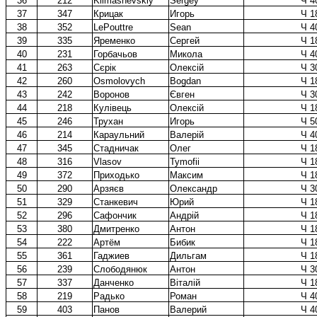
36
212
Klimashevskiy
Sergey
Ч 4
37
347
Крицак
Игорь
Ч 1
38
352
LePouttre
Sean
Ч 4
39
335
Яременко
Сергей
Ч 1
40
231
Горбачьов
Микола
Ч 4
41
263
Сєрік
Олексій
Ч 3
42
260
Osmolovych
Bogdan
Ч 1
43
242
Воронов
Євген
Ч 3
44
218
Кулівець
Олексій
Ч 1
45
246
Трухан
Игорь
Ч 5
46
214
Караульний
Валерій
Ч 4
47
345
Стадничак
Олег
Ч 1
48
316
Vlasov
Tymofii
Ч 1
49
372
Приходько
Максим
Ч 1
50
290
Арзяєв
Олександр
Ч 3
51
329
Станкевич
Юрий
Ч 1
52
296
Сафончик
Андрій
Ч 1
53
380
Дмитренко
Антон
Ч 1
54
222
Артём
Бибик
Ч 1
55
361
Гаджиев
Дильгам
Ч 1
56
239
Слободянюк
Антон
Ч 3
57
337
Данченко
Віталій
Ч 1
58
219
Радько
Роман
Ч 4
59
403
Панов
Валерий
Ч 4