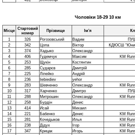
Чоловіки 18-29 10 км
Стартовий
Місце
Прізвище
Ім'я
Кл
номер
1
326
Рогозовський
Вадим
ПУ
2
342
Цопа
Віктор
КДЮСШ "Юний
3
374
Хадыко
Олександр
4
406
Гудемчук
Максим
KM Runn
5
253
Щукін
Костянтин
6
285
Сударєв
Дмитрій
7
225
Ліпейко
Андрій
8
236
liebiediev
yehor
9
283
Шевченко
Олександр
KM Runn
10
317
Харченко
Дмитро
ПУ
11
288
Митрошин
Олександр
KM Runn
12
258
Бурдін
Денис
13
414
Исай
Михаил
14
221
Бабенко
Денис
KM Runn
15
281
Кочедыков
Илья
KM Runn
16
238
Дідух
Ігор
KM Runn
17
347
Крицак
Игорь
KM Runn