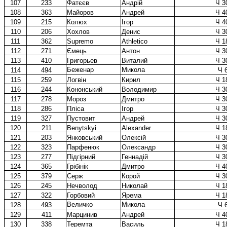
107
233
Фатєєв
Андрій
Ч 3
108
363
Майоров
Андрей
Ч 4
109
215
Колюх
Ігор
Ч 4
110
206
Хохлов
Денис
Ч 3
111
362
Supremo
Athletico
Ч 1
112
271
Ємець
Антон
Ч 3
113
410
Григорьев
Виталий
Ч 3
Беженар
Микола
114
494
Ч 
115
259
Логвін
Кирил
Ч 1
116
244
Кононський
Володимир
Ч 3
117
278
Мороз
Дмитро
Ч 3
118
286
Пліса
Ігор
Ч 3
119
327
Пустовит
Андрей
Ч 3
120
211
Benytskyi
Alexander
Ч 1
121
203
Янковський
Олексій
Ч 3
122
323
Парфенюк
Олександр
Ч 3
123
277
Підгірний
Геннадій
Ч 3
124
365
Грібінік
Дмитро
Ч 4
125
379
Серж
Корой
Ч 3
126
245
Нечволод
Николай
Ч 1
127
322
Горбовий
Ярема
Ч 1
Величко
Микола
128
493
Ч 
129
411
Марцинив
Андрей
Ч 4
130
338
Теремта
Василь
Ч 1