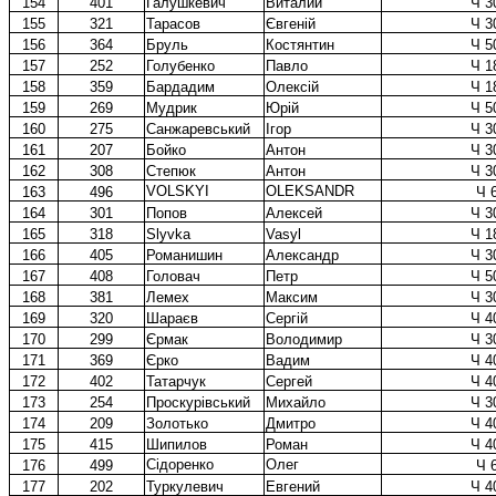
154
401
Галушкевич
Виталий
Ч 3
155
321
Тарасов
Євгеній
Ч 3
156
364
Бруль
Костянтин
Ч 5
157
252
Голубенко
Павло
Ч 1
158
359
Бардадим
Олексій
Ч 1
159
269
Мудрик
Юрій
Ч 5
160
275
Санжаревський
Iгор
Ч 3
161
207
Бойко
Антон
Ч 3
162
308
Степюк
Антон
Ч 3
VOLSKYI
OLEKSANDR
163
496
Ч 
164
301
Попов
Алексей
Ч 3
165
318
Slyvka
Vasyl
Ч 1
166
405
Романишин
Александр
Ч 3
167
408
Головач
Петр
Ч 5
168
381
Лемех
Максим
Ч 3
169
320
Шараєв
Сергій
Ч 4
170
299
Єрмак
Володимир
Ч 3
171
369
Єрко
Вадим
Ч 4
172
402
Татарчук
Сергей
Ч 4
173
254
Проскурівський
Михайло
Ч 3
174
209
Золотько
Дмитро
Ч 4
175
415
Шипилов
Роман
Ч 4
Сідоренко
Олег
176
499
Ч 
177
202
Туркулевич
Евгений
Ч 4