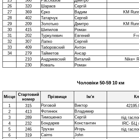
25
360
Рассказов
Дмитро
26
320
Шараєв
Сергій
27
369
Єрко
Вадим
KM Runn
28
402
Татарчук
Сергей
29
209
Золотько
Дмитро
KM Runn
30
415
Шипилов
Роман
31
202
Туркулевич
Евгений
F=
32
307
Лапко
Сергей
33
409
Таборовский
Антон
34
279
Тайметов
Ансар
210
Андриевский
Виталий
Nike+ R
230
Коваль
Роман
Чоловіки 50-59 10 км
Стартовий
Місце
Прізвище
Ім'я
Кл
номер
Роговой
Виктор
1
315
42195.
Фотинюк
Владимир
2
413
Тимошенко
Сергій
3
289
під гасло
Бондарев
Константин
4
232
IRC- БЦ
Трухан
Игорь
5
246
під гасло
Cairns
John
6
319