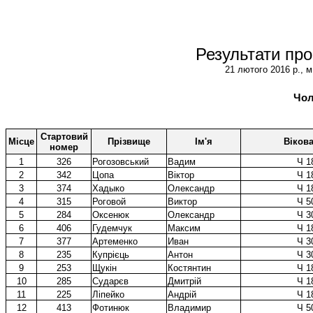
Результати про
21 лютого 2016 р., 
Чол
Стартовий
Місце
Прізвище
Ім'я
Вікова
номер
1
326
Рогозовський
Вадим
Ч 1
2
342
Цопа
Віктор
Ч 1
3
374
Хадыко
Олександр
Ч 1
4
315
Роговой
Виктор
Ч 5
5
284
Оксенюк
Олександр
Ч 3
6
406
Гудемчук
Максим
Ч 1
7
377
Артеменко
Иван
Ч 3
8
235
Купрієць
Антон
Ч 3
9
253
Щукін
Костянтин
Ч 1
10
285
Сударєв
Дмитрій
Ч 1
11
225
Ліпейко
Андрій
Ч 1
12
413
Фотинюк
Владимир
Ч 5