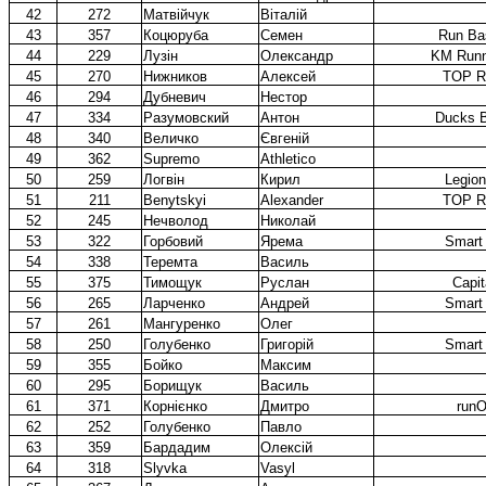
42
272
Матвійчук
Віталій
43
357
Коцюруба
Семен
Run Bas
44
229
Лузін
Олександр
KM Runn
45
270
Нижников
Алексей
TOP R
46
294
Дубневич
Нестор
47
334
Разумовский
Антон
Ducks B
48
340
Величко
Євгеній
49
362
Supremo
Athletico
50
259
Логвін
Кирил
Legion
51
211
Benytskyi
Alexander
TOP R
52
245
Нечволод
Николай
53
322
Горбовий
Ярема
Smart
54
338
Теремта
Василь
55
375
Тимощук
Руслан
Capit
56
265
Ларченко
Андрей
Smart
57
261
Мангуренко
Олег
58
250
Голубенко
Григорій
Smart
59
355
Бойко
Максим
60
295
Борищук
Василь
61
371
Корнієнко
Дмитро
runO
62
252
Голубенко
Павло
63
359
Бардадим
Олексій
64
318
Slyvka
Vasyl