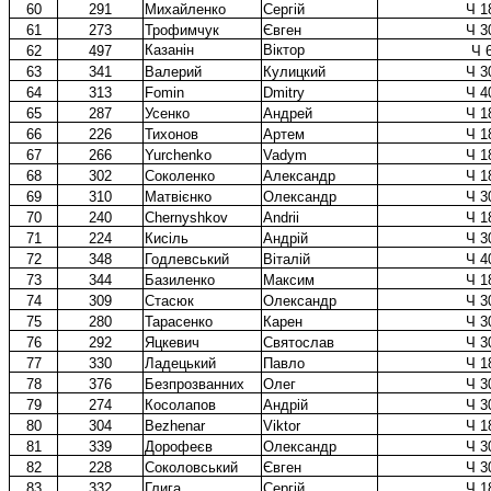
60
291
Михайленко
Сергій
Ч 1
61
273
Трофимчук
Євген
Ч 3
Казанін
Віктор
62
497
Ч 
63
341
Валерий
Кулицкий
Ч 3
64
313
Fomin
Dmitry
Ч 4
65
287
Усенко
Андрей
Ч 1
66
226
Тихонов
Артем
Ч 1
67
266
Yurchenko
Vadym
Ч 1
68
302
Соколенко
Александр
Ч 1
69
310
Матвієнко
Олександр
Ч 3
70
240
Chernyshkov
Andrii
Ч 1
71
224
Кисіль
Андрій
Ч 3
72
348
Годлевський
Віталій
Ч 4
73
344
Базиленко
Максим
Ч 1
74
309
Стасюк
Олександр
Ч 3
75
280
Тарасенко
Карен
Ч 3
76
292
Яцкевич
Святослав
Ч 3
77
330
Ладецький
Павло
Ч 1
78
376
Безпрозванних
Олег
Ч 3
79
274
Косолапов
Андрій
Ч 3
80
304
Bezhenar
Viktor
Ч 1
81
339
Дорофеєв
Олександр
Ч 3
82
228
Соколовський
Євген
Ч 3
83
332
Глига
Сергій
Ч 1