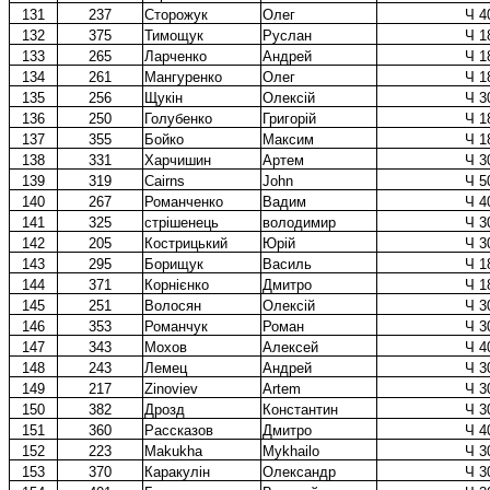
131
237
Сторожук
Олег
Ч 4
132
375
Тимощук
Руслан
Ч 1
133
265
Ларченко
Андрей
Ч 1
134
261
Мангуренко
Олег
Ч 1
135
256
Щукін
Олексій
Ч 3
136
250
Голубенко
Григорій
Ч 1
137
355
Бойко
Максим
Ч 1
138
331
Харчишин
Артем
Ч 3
139
319
Cairns
John
Ч 5
140
267
Романченко
Вадим
Ч 4
141
325
стрішенець
володимир
Ч 3
142
205
Кострицький
Юрій
Ч 3
143
295
Борищук
Василь
Ч 1
144
371
Корнієнко
Дмитро
Ч 1
145
251
Волосян
Олексій
Ч 3
146
353
Романчук
Роман
Ч 3
147
343
Мохов
Алексей
Ч 4
148
243
Лемец
Андрей
Ч 3
149
217
Zinoviev
Artem
Ч 3
150
382
Дрозд
Константин
Ч 3
151
360
Рассказов
Дмитро
Ч 4
152
223
Makukha
Mykhailo
Ч 3
153
370
Каракулін
Олександр
Ч 3