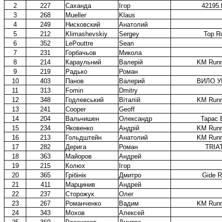
2
227
Саханда
Ігор
42195.
3
268
Mueller
Klaus
4
249
Нисковский
Анатолий
5
212
Klimashevskiy
Sergey
Top R
6
352
LePouttre
Sean
7
231
Горбачьов
Микола
8
214
Караульний
Валерій
KM Runn
9
219
Радько
Роман
10
403
Панов
Валерий
ВИЛО У
11
313
Fomin
Dmitry
12
348
Годлевський
Віталій
KM Runn
13
241
Cooper
Geoff
14
204
Вальчишен
Олександр
Тарас 
15
234
Яковенко
Андрій
KM Runn
16
213
Гольдштейн
Анатолий
KM Runn
17
282
Дерига
Роман
TRIA
18
363
Майоров
Андрей
19
215
Колюх
Ігор
20
365
Грібінік
Дмитро
Gide R
21
411
Марцинив
Андрей
22
237
Сторожук
Олег
23
267
Романченко
Вадим
KM Runn
24
343
Мохов
Алексей