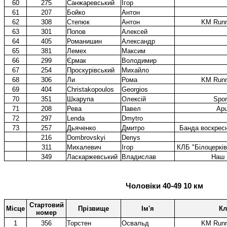
60
275
Санжаревський
Iгор
61
207
Бойко
Антон
62
308
Степюк
Антон
KM Runn
63
301
Попов
Алексей
64
405
Романишин
Александр
65
381
Лемех
Максим
66
299
Єрмак
Володимир
67
254
Проскурівський
Михайло
68
306
Ли
Рома
KM Runn
69
404
Christakopoulos
Georgios
70
351
Шкарупа
Олексій
Spor
71
208
Рева
Павел
Apu
72
297
Lenda
Dmytro
73
257
Дьяченко
Дмитро
Банда воскрес
216
Dombrovskyi
Denys
311
Михалевич
Ігор
КЛБ "Білоцеркі
349
Ласкаржевський
Владислав
Наш 
Чоловіки 40-49 10 км
Стартовий
Місце
Прізвище
Ім'я
Кл
номер
1
356
Торстен
Освальд
KM Runn