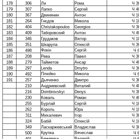
178
306
Ли
Рома
Ч 3
179
307
Лапко
Сергей
Ч 4
180
367
Двинянин
Антон
Ч 1
181
264
Гнєдов
Микола
Ч 1
182
404
Christakopoulos
Georgios
Ч 3
183
409
Таборовский
Антон
Ч 4
184
346
Грудаков
Віктор
Ч 1
185
351
Шкарупа
Олексій
Ч 3
Фокін
Сергій
186
498
Ч 
187
208
Рева
Павел
Ч 3
188
279
Тайметов
Ансар
Ч 4
189
297
Lenda
Dmytro
Ч 3
Плюйко
Микола
190
492
Ч 
191
257
Дьяченко
Дмитро
Ч 3
210
Андриевский
Виталий
Ч 4
216
Dombrovskyi
Denys
Ч 3
230
Коваль
Роман
Ч 4
255
Бурлай
Сергій
Ч 1
262
Король
Юра
Ч 1
311
Михалевич
Ігор
Ч 3
324
Бабій
Олексій
Ч 1
349
Ласкаржевський
Владислав
Ч 3
Крупка
Вячеслав
500
Ч 
Бежевець
Валерій
491
Ч 