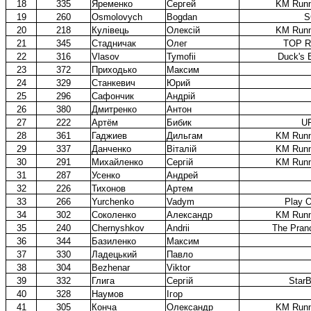
18
335
Яременко
Сергей
KM Runn
19
260
Osmolovych
Bogdan
S
20
218
Кулівець
Олексій
KM Runn
21
345
Стадничак
Олег
TOP R
22
316
Vlasov
Tymofii
Duck's 
23
372
Приходько
Максим
24
329
Станкевич
Юрий
25
296
Сафончик
Андрій
26
380
Дмитренко
Антон
27
222
Артём
Бибик
U
28
361
Гаджиев
Дильгам
KM Runn
29
337
Данченко
Віталій
KM Runn
30
291
Михайленко
Сергій
KM Runn
31
287
Усенко
Андрей
32
226
Тихонов
Артем
33
266
Yurchenko
Vadym
Play O
34
302
Соколенко
Александр
KM Runn
35
240
Chernyshkov
Andrii
The Pran
36
344
Базиленко
Максим
37
330
Ладецький
Павло
38
304
Bezhenar
Viktor
39
332
Глига
Сергій
StarB
40
328
Наумов
Ігор
41
305
Конча
Олександр
KM Runn