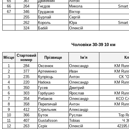
65
367
Двинянин
Антон
66
264
Гнєдов
Микола
Smart
67
346
Грудаков
Віктор
255
Бурлай
Сергій
262
Король
Юра
Smart
324
Бабій
Олексій
Чоловіки 30-39 10 км
Стартовий
Місце
Прізвище
Ім'я
Кл
номер
1
284
Оксенюк
Олександр
KM Runn
2
377
Артеменко
Иван
KM Runn
3
235
Купрієць
Антон
СК "О
4
220
Набока
Олександр
KM Runn
5
350
Гусев
Дмитрий
6
303
Горбушко
Ярослав
KM Runn
7
354
Рибаков
Олександр
КСО Сл
8
358
Перепичай
Антон
KM Runn
9
412
Стрельник
Александр
10
366
Буток
Руслан
Top R
11
407
Gustafsson
Tobias
Ч 3
12
263
Сєрік
Олексій
42195.