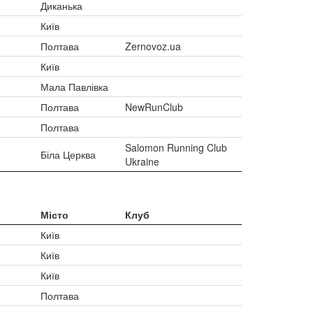
Диканька
Київ
Полтава
Zernovoz.ua
Київ
Мала Павлівка
Полтава
NewRunClub
Полтава
Salomon Running Club
Біла Церква
Ukraine
Місто
Клуб
Київ
Київ
Київ
Полтава