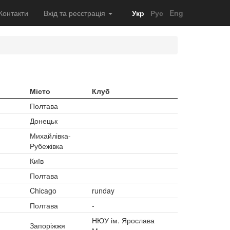
Контакти
Вхід та реєстрація
Укр
Рус
Eng
Місто
Клуб
Полтава
Донецьк
Михайлівка-
Рубежівка
Київ
Полтава
Chicago
runday
Полтава
-
НЮУ ім. Ярослава
Запоріжжя