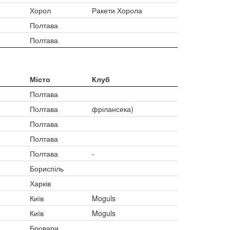
Хорол
Ракети Хорола
Полтава
Полтава
Місто
Клуб
Полтава
Полтава
фрілансека)
Полтава
Полтава
Полтава
-
Бориспіль
Харків
Київ
Moguls
Київ
Moguls
Бровари