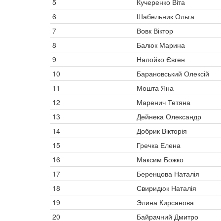
5
Кучеренко Віта
6
Шабельник Ольга
7
Вовк Віктор
8
Балюк Марина
9
Налойко Євген
10
Барановський Олексій
11
Мошта Яна
12
Маренич Тетяна
13
Дейнека Олександр
14
Добрик Вікторія
15
Гречка Елена
16
Максим Божко
17
Беренцова Наталія
18
Свиридюк Наталія
19
Элина Кирсанова
20
Байрачний Дмитро