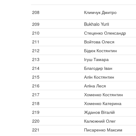
208
Климчук Дмитро
209
Bukhalo Yurii
210
Стеценко Олександр
211
Войтова Олеся
212
Бідюк Костянтин
213
Ігуш Тамара
214
Благодир Іван
215
Алiн Костянтин
216
Алiна Леся
217
Хоменко Костянтин
218
Хоменко Катерина
219
Жданов Віталій
220
Калюжний Олег
221
Писаренко Максим