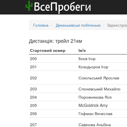
Головна
Диканьківські побігеньки
Зареєстро
Дистанція: трейл 21км
Стартовий номер
Ім'я
200
Боєв Ігор
201
Козодьоров Ігор
202
Сокольський Ярослав
203
Слоневський Михайло
204
Порожнякова Яся
205
McGoldrick Amy
206
Гофман Вячеслав
207
Савінова Альбіна