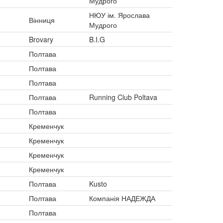
Мудрого
НЮУ ім. Ярослава
Вінниця
Мудрого
Brovary
B.I.G
Полтава
Полтава
Полтава
Полтава
Running Club Poltava
Полтава
Кременчук
Кременчук
Кременчук
Кременчук
Полтава
Kusto
Полтава
Компанія НАДЕЖДА
Полтава