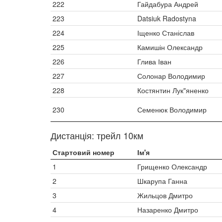
222
Гайдабура Андрей
223
Datsiuk Radostyna
224
Іщенко Станіслав
225
Камишін Олександр
226
Глива Іван
227
Солонар Володимир
228
Костянтин Лук"яненко
230
Семенюк Володимир
Дистанція: трейл 10км
Стартовий номер
Ім'я
1
Грищенко Олександр
2
Шкарупа Ганна
3
Жильцов Дмитро
4
Назаренко Дмитро