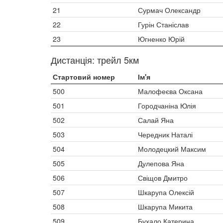
21
Сурмач Олександр
22
Гурін Станіслав
23
Югненко Юрій
Дистанція: трейл 5км
Стартовий номер
Ім'я
500
Малофеєва Оксана
501
Городчаніна Юлія
502
Салай Яна
503
Чередник Наталі
504
Молодецкий Максим
505
Дулепова Яна
506
Свіщов Дмитро
507
Шкарупа Олексій
508
Шкарупа Микита
509
Бухало Катерина