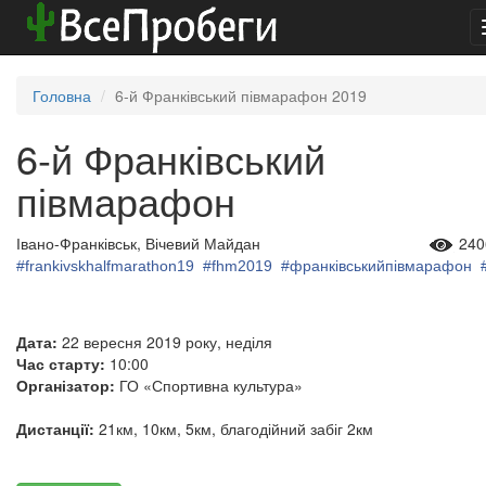
Головна
6-й Франківський півмарафон 2019
6-й Франківський
півмарафон
Івано-Франківськ, Вічевий Майдан
240
#
frankivskhalfmarathon19
#
fhm2019
#
франківськийпівмарафон
Дата:
22 вересня 2019 року, неділя
Час старту:
10:00
Організатор:
ГО «Спортивна культура»
Дистанції:
21км, 10км, 5км, благодійний забіг 2км