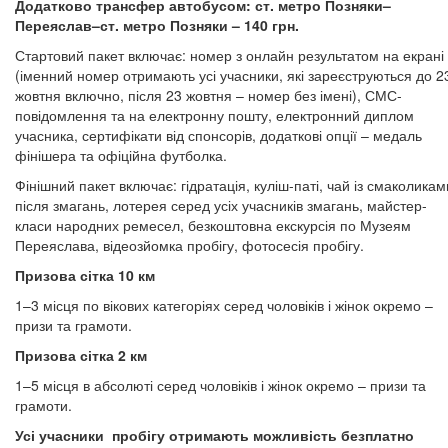
Додатково трансфер автобусом: ст. метро Позняки–
Переяслав–ст. метро Позняки – 140 грн.
Стартовий пакет включає: номер з онлайн результатом на екрані
(іменний номер отримають усі учасники, які зареєструються до 2
жовтня включно, після 23 жовтня – номер без імені), СМС-
повідомлення та на електронну пошту, електронний диплом
учасника, сертифікати від спонсорів, додаткові опції – медаль
фінішера та офіційна футболка.
Фінішний пакет включає: гідратація, куліш-паті, чай із смаколикам
після змагань, лотерея серед усіх учасників змагань, майстер-
класи народних ремесел, безкоштовна екскурсія по Музеям
Переяслава, відеозйомка пробігу, фотосесія пробігу.
Призова сітка 10 км
1–3 місця по вікових категоріях серед чоловіків і жінок окремо –
призи та грамоти.
Призова сітка 2 км
1–5 місця в абсолюті серед чоловіків і жінок окремо – призи та
грамоти.
Усі учасники пробігу отримають можливість безплатно