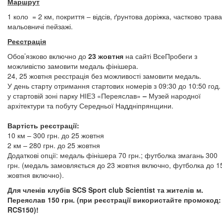
Маршрут
1 коло = 2 км, покриття – відсів, ґрунтова доріжка, частково трава
мальовничі пейзажі.
Реєстрація
Обов’язково включно до
23 жовтня
на сайті ВсеПробеги з
можливістю замовити медаль фінішера.
24, 25 жовтня реєстрація без можливості замовити медаль.
У день старту отримання стартових номерів з 09:30 до 10:50 год.
у стартовій зоні парку НІЕЗ «Переяслав»
–
Музей народної
архітектури та побуту Середньої Наддніпрянщини.
Вартість реєстрації:
10 км – 300 грн. до 25 жовтня
2 км – 280 грн. до 25 жовтня
Додаткові опції: медаль фінішера 70 грн.; футболка змагань 300
грн. (медаль замовляється до 23 жовтня включно, футболка до 1
жовтня включно).
Для членів клубів
SCS
Sport
club
Scientist
та жителів м.
Переяслав 150 грн. (при реєстрації використайте промокод:
RCS150)!