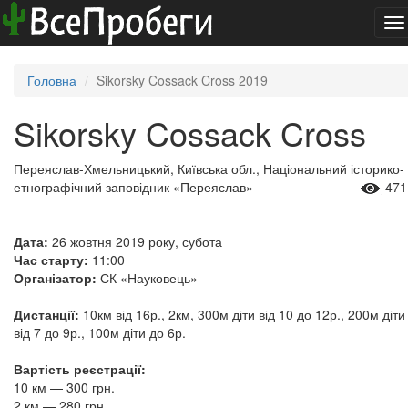
To
na
Головна
Sikorsky Cossack Cross 2019
Sikorsky Cossack Cross
Переяслав-Хмельницький, Київська обл., Національний історико-
етнографічний заповідник «Переяслав»
471
Дата:
26 жовтня 2019 року, субота
Час старту:
11:00
Організатор:
СК «Науковець»
Дистанції:
10км від 16р., 2км, 300м діти від 10 до 12р., 200м діти
від 7 до 9р., 100м діти до 6р.
Вартість реєстрації:
10 км — 300 грн.
2 км — 280 грн.