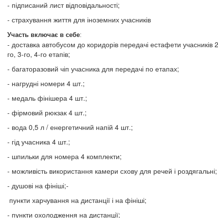
- підписаний лист відповідальності;
- страхування життя для іноземних учасників
Участь включає в себе
:
- доставка автобусом до коридорів передачі естафети учасників 2
го, 3-го, 4-го етапів;
- багаторазовий чіп учасника для передачі по етапах;
- нагрудні номери 4 шт.;
- медаль фінішера 4 шт.;
- фірмовий рюкзак 4 шт.;
- вода 0,5 л / енергетичний напій 4 шт.;
- гід учасника 4 шт.;
- шпильки для номера 4 комплекти;
- можливість використання камери схову для речей і роздягальні;
- душові на фініші;-
пункти харчування на дистанції і на фініші;
- пункти охолодження на дистанції;