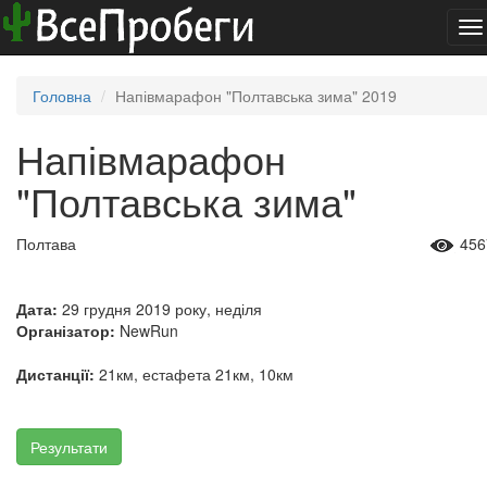
To
na
Головна
Напівмарафон "Полтавська зима" 2019
Напівмарафон
"Полтавська зима"
Полтава
456
Дата:
29 грудня 2019 року, неділя
Організатор:
NewRun
Дистанції:
21км, естафета 21км, 10км
Результати