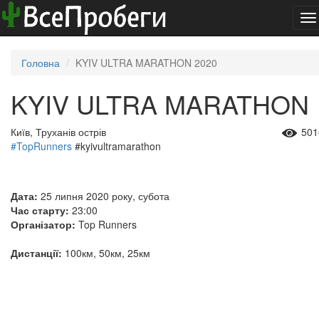
To
na
Головна
KYIV ULTRA MARATHON 2020
KYIV ULTRA MARATHON
Київ, Труханів острів
501
#TopRunners
#kyivultramarathon
Дата:
25 липня 2020 року, субота
Час старту:
23:00
Організатор:
Top Runners
Дистанції:
100км, 50км, 25км