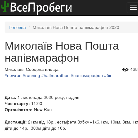
To
na
Головна
Миколаїв Нова Пошта напівмарафон 2020
Миколаїв Нова Пошта
напівмарафон
Миколаїв, Соборна площа
428
#newrun
#running
#halfmarathon
#напівмарафон
#біг
Дата:
1 листопада 2020 року, неділя
Час старту:
11:00
Організатор:
New Run
Дистанції:
21км від 18р., естафета 3x5км+1x6,1км, 10км, 3км, 1к
діти до 14р., 300м діти до 10р.