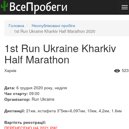
To
na
Головна
Неопубліковані пробіги
1st Run Ukraine Kharkiv Half Marathon 2020
1st Run Ukraine Kharkiv
Half Marathon
Харків
523
Дата:
6 грудня 2020 року, неділя
Час старту:
09:00
Організатор:
Run Ukraine
Дистанції:
21км, естафета 3*5км+6,097км, 10км, 4,2км, 1.6км
Вартість реєстрації:
ПЕРЕНЕСЕНО НА 2021 РІК!