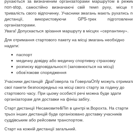
рухаються за визначеним організаторами маршрутом в режим
non-stop, самостійно визначаючі свій темп руху, місце т
тривалість свого відпочинку. Учасники змагань мають рухатись 
дистанції, використовуючи GPS-трек підготовлени
організаторами.
Увага! Допускається зрізання маршруту в місцях «серпантину».
Для отримання стартового пакету на місці змагань необхідно
надати:
паспорт
медичну довідку або медичну спортивну страховку
розписку відповідальності (заповнюється на місці)
обов’язкове спорядження
Учасники дистанцій ДраГоверла та ГоверлаOnly можуть отримат
свої пакети безпосередньо на місці свого старту за годину до
стартового часу. При цьому особисті речі можна буде здати
організаторам для доставки на фініш забігу.
Cтарт дистанції Несамовите&Піп в центрі м.Ворохта. На старти
трьох інших дистанцій буде організовано доставку учасників
суддівським або рейсовим транспортом.
Старт на кожній дистанції загальний.