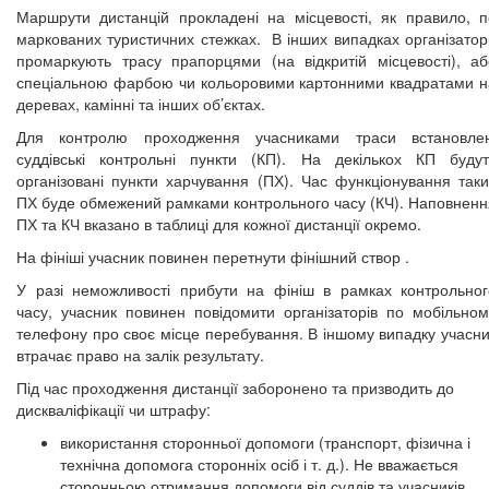
Маршрути дистанцій прокладені на місцевості, як правило, п
маркованих туристичних стежках. В інших випадках організатор
промаркують трасу прапорцями (на відкритій місцевості), аб
спеціальною фарбою чи кольоровими картонними квадратами н
деревах, камінні та інших об’єктах.
Для контролю проходження учасниками траси встановлен
суддівські контрольні пункти (КП). На декількох КП будут
організовані пункти харчування (ПХ). Час функціонування таки
ПХ буде обмежений рамками контрольного часу (КЧ). Наповненн
ПХ та КЧ вказано в таблиці для кожної дистанції окремо.
На фініші учасник повинен перетнути фінішний створ .
У разі неможливості прибути на фініш в рамках контрольног
часу, учасник повинен повідомити організаторів по мобільном
телефону про своє місце перебування. В іншому випадку учасни
втрачає право на залік результату.
Під час проходження дистанції заборонено та призводить до
дискваліфікації чи штрафу:
використання сторонньої допомоги (транспорт, фізична і
технічна допомога сторонніх осіб і т. д.). Не вважається
сторонньою отримання допомоги від суддів та учасників