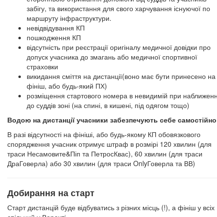
забігу, та використання для свого харчування існуючої по
маршруту інфраструктури.
невідвідування КП
пошкодження КП
відсутність при реєстрації оригіналу медичної довідки про
допуск учасника до змагань або медичної спортивної
страховки
викидання сміття на дистанції(воно має бути принесено на
фініш, або будь-який ПХ)
розміщення стартового номера в невидимій при наближенн
до суддів зоні (на спині, в кишені, під одягом тощо)
Водою на дистанції учасники забезпечують себе самостійно
В разі відсутності на фініші, або будь-якому КП обовязкового
спорядження учасник отримує штраф в розмірі 120 хвилин (для
траси Несамовите&Піп та ПетросКвас), 60 хвилин (для траси
ДраГоверла) або 30 хвилин (для траси OnlyГоверла та ВВ)
Добирання на старт
Старт дистанцій буде відбуватись з різних місць (!), а фініш у всіх