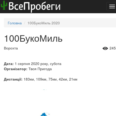
To
na
Головна
100БукоМиль 2020
100БукоМиль
Ворохта
245
Дата:
1 серпня 2020 року, субота
Організатор:
Твоя Пригода
Дистанції:
183км, 109км, 75км, 42км, 21км