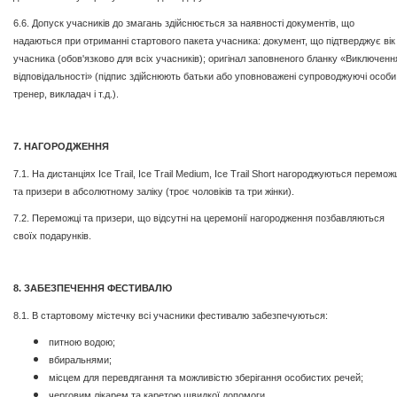
6.6. Допуск учасників до змагань здійснюється за наявності документів, що
надаються при отриманні стартового пакета учасника: документ, що підтверджує вік
учасника (обов'язково для всіх учасників); оригінал заповненого бланку «Виключенн
відповідальності» (підпис здійснюють батьки або уповноважені супроводжуючі особи
тренер, викладач і т.д.).
7. НАГОРОДЖЕННЯ
7.1. На дистанціях Ice Trail, Ice Trail Medium, Ice Trail Short нагороджуються перемож
та призери в абсолютному заліку (троє чоловіків та три жінки).
7.2. Переможці та призери, що відсутні на церемонії нагородження позбавляються
своїх подарунків.
8. ЗАБЕЗПЕЧЕННЯ ФЕСТИВАЛЮ
8.1. В стартовому містечку всі учасники фестивалю забезпечуються:
питною водою;
вбиральнями;
місцем для перевдягання та можливістю зберігання особистих речей;
черговим лікарем та каретою швидкої допомоги.