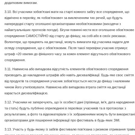
додатковим вимогам.
3.10. Всі учасники зобов’язані мати на старті кожного забігу все спорядження, що
відмічено в переліку, як «обов’язкове» за виключенням тих речей, що будуть
напередодні старту оголошені організаторами необов’язковими (виходячи з
найактуальніших прогнозів погоди). Бігуни повинні нести все оголошене обов’язкове
спорядження САМОСТІЙНО від старту до фінішу, на собі або в своїх рюкзаках.
Волонтери, що працюють на дистанції, можуть вимагати від учасника надати для
огляду спорядження, що є обов’язковим. Після такої перевірки учасник отримує
штраф +20 хвилин до фінішного часу за кожен елемент відсутнього обов’язкового
спорядження.
3.11. Навмисна або випадкова відсутність елементів обов’язкового спорядження
призводить до накладення штрафів або навіть дискваліфікації. Будь-яке своє сміття
від продуктів та спорядження учасник зобов’язується нести до фінішу і належним
чином його утилізовувати. Навмисна або випадкова втрата сміття на дистанції
карається дискваліфікацією.
3.12. Учасники не заперечують, що їх особисті дані (прізвище, ім’я, дата народження
та стать) будуть публічно оприлюднені в переліках учасників та в протоколах з
результатами, а фото та відеоматеріали з їх зображеннями можуть бути використані
організаторами для поширення інформації про фестиваль в будь-яких ЗМІ.
3.13. Участь у будь-якому із забігів фестивалю пов’язана з ризиком отримання трав