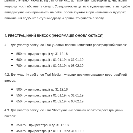
різного ступеню тяжкості, від самих легких, до таких що призводять до часткової
недієздатності або навіть смерті. Усвідомлюючи це, всю відповідальність за подібні
випадки учасники приймають на себе і зобов’язуються при найменших підозрах
виникнення подібних ситуацій одразу ж припиняти участь в забігу.
4. РЕЄСТРАЦІЙНИЙ ВНЕСОК (ІНФОРМАЦІЯ ОНОВЛЮЄТЬСЯ)
4.1. Для участі у забігу Ice Trail учасник повинен оплатити реєстраційний внесок:
550 грн при реєстрації до 31.12.18
600 грн при реєстрації з 01.01.19 по 31.01.19
700 грн при реєстрації з 01.02.19 по 08.02.19
4.2. Для участі у забігу Ice Trail Medium учасник повинен оплатити реєстраційний
внесок:
500 грн при реєстрації до 31.12.18
550 грн при реєстрації з 01.01.19 по 31.01.19
650 грн при реєстрації з 01.02.19 по 08.02.19
4.3. Для участі у забігу Ice Trail Short учасник повинен оплатити реєстраційний
внесок:
350 грн. при реєстрації до 31.12.18
450 грн при реєстрації з 01.01.19 по 31.01.19