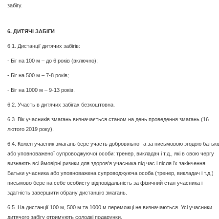
забігу.
6. ДИТЯЧІ ЗАБІГИ
6.1. Дистанції дитячих забігів:
- Біг на 100 м – до 6 років (включно);
- Біг на 500 м – 7-8 років;
- Біг на 1000 м – 9-13 років.
6.2. Участь в дитячих забігах безкоштовна.
6.3. Вік учасників змагань визначається станом на день проведення змагань (16
лютого 2019 року).
6.4. Кожен учасник змагань бере участь добровільно та за письмовою згодою батькі
або уповноваженої супроводжуючої особи: тренер, викладач і т.д., які в свою чергу
визнають всі ймовірні ризики для здоров’я учасника під час і після їх закінчення.
Батьки учасника або уповноважена супроводжуюча особа (тренер, викладач і т.д.)
письмово бере на себе особисту відповідальність за фізичний стан учасника і
здатність завершити обрану дистанцію змагань.
6.5. На дистанції 100 м, 500 м та 1000 м переможці не визначаються. Усі учасники
дитячого забігу отримують солодкі подарунки.