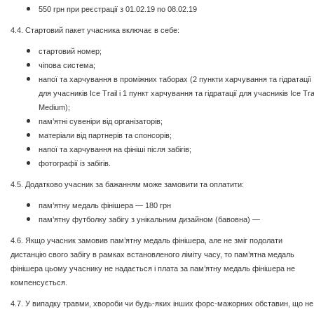
550 грн при реєстрації з 01.02.19 по 08.02.19
4.4. Стартовий пакет учасника включає в себе:
стартовий номер;
чіпова система;
напої та харчування в проміжних таборах (2 пункти харчування та гідратації
для учасників Ice Trail і 1 пункт харчування та гідратації для учасників Ice Tra
Medium);
пам’ятні сувеніри від організаторів;
матеріали від партнерів та спонсорів;
напої та харчування на фініші після забігів;
фотографії із забігів.
4.5. Додатково учасник за бажанням може замовити та оплатити:
пам’ятну медаль фінішера — 180 грн
пам’ятну футболку забігу з унікальним дизайном (бавовна) —
4.6. Якщо учасник замовив пам’ятну медаль фінішера, але не зміг подолати
дистанцію свого забігу в рамках встановленого ліміту часу, то пам’ятна медаль
фінішера цьому учаснику не надається і плата за пам’ятну медаль фінішера не
компенсується.
4.7. У випадку травми, хвороби чи будь-яких інших форс-мажорних обставин, що не