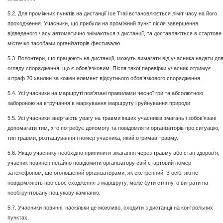
5.2. Для проміжних пунктів на дистанції Ice Trail встановлюється ліміт часу на його
проходження. Учасники, що прибули на проміжний пункт після завершення
відведеного часу автоматично знімаються з дистанції, та доставляються в стартове
містечко засобами організаторів фестивалю.
5.3. Волонтери, що працюють на дистанції, можуть вимагати від учасника надати дл
огляду спорядження, що є обов’язковим. Після такої перевірки учасник отримує
штраф 20 хвилин за кожен елемент відсутнього обов’язкового спорядження.
5.4. Усі учасники на маршруті пов'язані правилами чесної гри та абсолютною
забороною на втручання в маркування маршруту і руйнування природи.
5.5. Усі учасники звертають увагу на травми інших учасників змагань і зобов'язані
допомагати тим, хто потребує допомогу та повідомляти організаторів про ситуацію,
тип травми, розташування і номер учасника, який отримав травму.
5.6. Якщо учаснику необхідно припинити змагання через травму або стан здоров’я,
учасник повинен негайно повідомити організатору свій стартовий номер
зателефоном, що оголошений організаторами, як екстренний. З осіб, які не
повідомляють про своє сходження з маршруту, може бути стягнуто витрати на
необгрунтовану пошукову кампанію.
5.7. Учасники повинні, наскільки це можливо, сходити з дистанції на контрольних
пунктах.