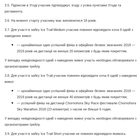
3.5. Підписом в Угоді учасник підтверджує згоду з усіма пунктами Угоди та
регламенту.
3.6. На момент старту учаснику має виповнитися 18 років.
3.7. Для участі в забігу Ice Trail Medium учасник повинен відповідати хоча б одній з
наведених вимог:
— щонайменше один успішний фініш в офіційних бігових змаганнях 2018 —
2019 років на дистанції не менше 20 кілометрів з будь-яким покриттям.
У випадку невідповідності одній з наведених вимог участь необхідно обговорювати з
організаторами трейлу.
3.8. Для участі в забігу Ice Trail учасник повинен відповідати хоча б одній з наведени
вимог:
— щонайменше один успішний фініш в офіційних бігових змаганнях 2018 —
2019 років на дистанції не менше 40 кілометрів з будь-яким покриттям;
— успішний фініш на дистанції Chornohora Sky Race фестивалю Chornohora
Sky Marathon 2018 (23 кілометри) з часом не більше 6 годин.
У випадку невідповідності одній з наведених вимог участь необхідно обговорювати з
організаторами трейлу.
3.9. Для участі в забігу Ice Trail Short учасник не повинен відповідати якимось