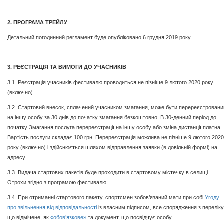
2. ПРОГРАМА ТРЕЙЛУ
Детальний погодинний регламент буде опубліковано 6 грудня 2019 року
3. РЕЄСТРАЦІЯ ТА ВИМОГИ ДО УЧАСНИКІВ
3.1. Реєстрація учасників фестивалю проводиться не пізніше 9 лютого 2020 року
(включно).
3.2. Стартовий внесок, сплачений учасником змагання, може бути перереєстровани
на іншу особу за 30 днів до початку змагання безкоштовно. В 30-денний період до
початку Змагання послуга перереєстрації на іншу особу або зміна дистанції платна.
Вартість послуги складає 100 грн. Перереєстрація можлива не пізніше 9 лютого 2020
року (включно) і здійснюється шляхом відправлення заявки (в довільній формі) на
адресу .
3.3. Видача стартових пакетів буде проходити в стартовому містечку в селищі
Отрохи згідно з програмою фестивалю.
3.4. При отриманні стартового пакету, спортсмен зобов’язаний мати при собі
Угоду
про звільнення від відповідальності
із власним підписом, все спорядження з переліку
що відмічене, як
«обов’язкове»
та документ, що посвідчує особу.