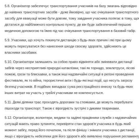
5.8. Організатор забезпечує транспортування учасників на базу змагань відповідно
до наявних транспортних засобів - дуже ймовірно, що час очікування транспортного
засобу для евакуації може бути довгим, тому завдання учасника полягає в тому, що
дістатися до найближчого контрольно пункту, де він буде забезпечений першою
медичною допомогою та їжею під час очікування транспортування в базовий табір.
5.9. Учасники, що хочуть покинути дистанцію з будь-яких причин і які при цьому
можуть пересуватися без нанесення шкоди своєму здоров’ю, здійснюють це
власними засобами.
5.10. Організатори залишають за собою право відміняти або змінювати дистанції
забігів через несприятливі природні катаклізми, такі як торнадо, землетруси, лісові
пожежі, грози та блискавки, а також інші надзвичайні ситуації в регіоні проведення
фестивалю, як то війна, терористичні акти і будь-які інші події, що несуть загрозу
безпеці учасників. В подібних випадках сума реєстраційного внеску та будь-яких
інших витрат на участь у трейлі учасникам не компенсується.
5.11. Деякі ділянки трас проходять дорогами та стежками, де можуть перебувати
пішоходи та транспорт. Також є вірогідність зустрічі з дикими тваринами.
5.12. Організатори, волонтери, медики та задіяні працівники служби з надзвичайних
ситуацій мають право зупиняти, перевіряти стан здоров’я учасника в будь який
момент забігу, перед його початком, та після фінішу і знімати учасника з дистанції,
якщо є вірогідність небезпеки для його здоров’я або виявлено порушення регламент