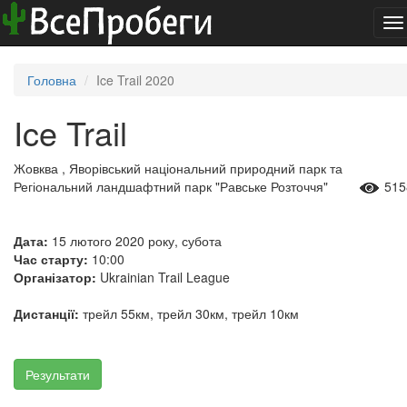
To
na
Головна
Ice Trail 2020
Ice Trail
Жовква , Яворівський національний природний парк та
Регіональний ландшафтний парк "Равське Розточчя"
515
Дата:
15 лютого 2020 року, субота
Час старту:
10:00
Організатор:
Ukrainian Trail League
Дистанції:
трейл 55км, трейл 30км, трейл 10км
Результати