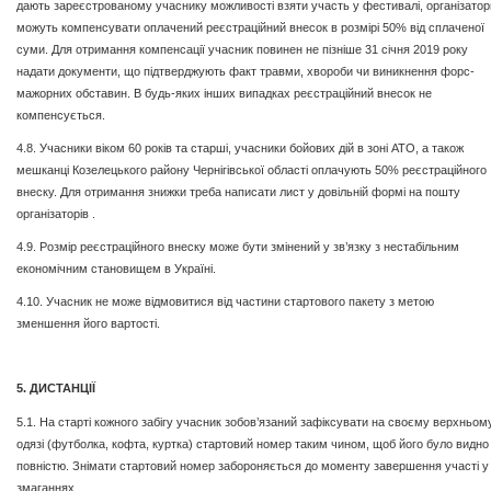
дають зареєстрованому учаснику можливості взяти участь у фестивалі, організатор
можуть компенсувати оплачений реєстраційний внесок в розмірі 50% від сплаченої
суми. Для отримання компенсації учасник повинен не пізніше 31 січня 2019 року
надати документи, що підтверджують факт травми, хвороби чи виникнення форс-
мажорних обставин. В будь-яких інших випадках реєстраційний внесок не
компенсується.
4.8. Учасники віком 60 років та старші, учасники бойових дій в зоні АТО, а також
мешканці Козелецького району Чернігівської області оплачують 50% реєстраційного
внеску. Для отримання знижки треба написати лист у довільній формі на пошту
організаторів .
4.9. Розмір реєстраційного внеску може бути змінений у зв’язку з нестабільним
економічним становищем в Україні.
4.10. Учасник не може відмовитися від частини стартового пакету з метою
зменшення його вартості.
5. ДИСТАНЦІЇ
5.1. На старті кожного забігу учасник зобов’язаний зафіксувати на своєму верхньом
одязі (футболка, кофта, куртка) стартовий номер таким чином, щоб його було видно
повністю. Знімати стартовий номер забороняється до моменту завершення участі у
змаганнях.