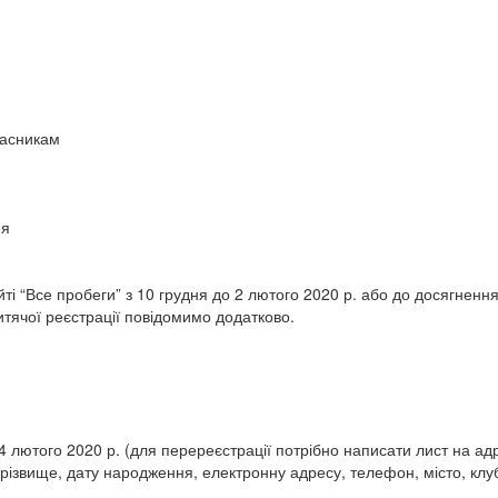
часникам
ея
йті “Все пробеги” з 10 грудня до 2 лютого 2020 р. або до досягнення 
дитячої реєстрації повідомимо додатково.
4 лютого 2020 р. (для перереєстрації потрібно написати лист на а
 прізвище, дату народження, електронну адресу, телефон, місто, клу