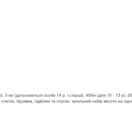
), 3 км (допускаються особи 14 р. і старші), 400м (діти 10 - 13 р), 20
 плитка, бруківка, підйоми та спуски, загальний набір висоти на одн