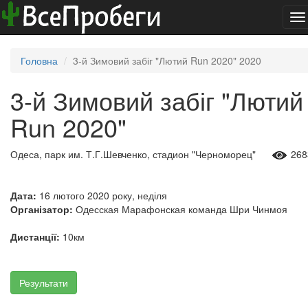
To
na
Головна
3-й Зимовий забіг "Лютий Run 2020" 2020
3-й Зимовий забіг "Лютий
Run 2020"
Одеса, парк им. Т.Г.Шевченко, стадион "Черноморец"
268
Дата:
16 лютого 2020 року, неділя
Організатор:
Одесская Марафонская команда Шри Чинмоя
Дистанції:
10км
Результати