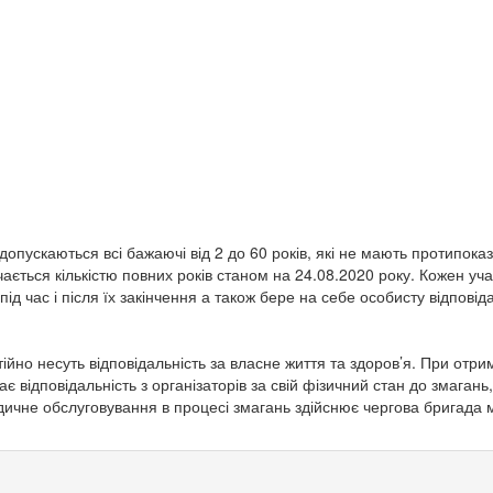
 допускаються всі бажаючі від 2 до 60 років, які не мають протипока
чається кількістю повних років станом на 24.08.2020 року. Кожен уч
ід час і після їх закінчення а також бере на себе особисту відповіда
ійно несуть відповідальність за власне життя та здоров’я. При отри
має відповідальність з організаторів за свій фізичний стан до змага
едичне обслуговування в процесі змагань здійснює чергова бригада 