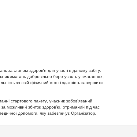
зань за станом здоров'я для участі в даному забігу.
асник змагань добровільно бере участь у змаганнях,
льність за свій фізичний стан і здатність завершити
манні стартового пакету, учасник зобов'язаний
нь, за можливий збиток здоров'ю, отриманий під час
медичної допомоги, яку забезпечує Організатор.