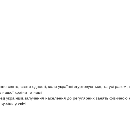
не свято, свято єдності, коли українці згуртовуються, та усі разом,
 нашої країни та нації.
д українців,залучення населення до регулярних занять фізичною к
країни у світі.