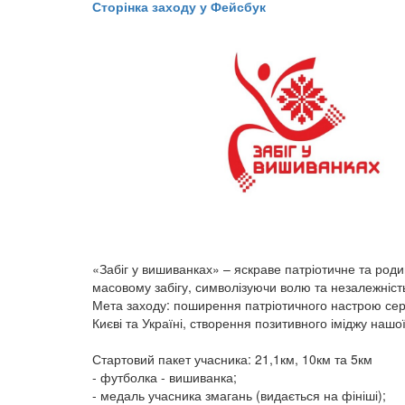
Сторінка заходу у Фейсбук
«Забіг у вишиванках» – яскраве патріотичне та родин
масовому забігу, символізуючи волю та незалежність
Мета заходу: поширення патріотичного настрою сере
Києві та Україні, створення позитивного іміджу нашої 
Стартовий пакет учасника: 21,1км, 10км та 5км
- футболка - вишиванка;
- медаль учасника змагань (видається на фініші);