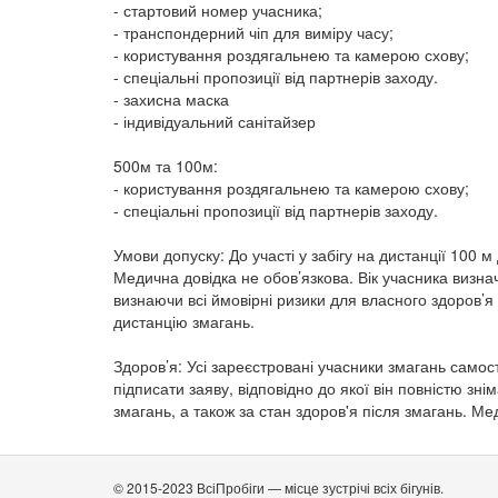
- стартовий номер учасника;
- транспондерний чіп для виміру часу;
- користування роздягальнею та камерою схову;
- спеціальні пропозиції від партнерів заходу.
- захисна маска
- індивідуальний санітайзер
500м та 100м:
- користування роздягальнею та камерою схову;
- спеціальні пропозиції від партнерів заходу.
Умови допуску: До участі у забігу на дистанції 100 м
Медична довідка не обов’язкова. Вік учасника визна
визнаючи всі ймовірні ризики для власного здоров’я п
дистанцію змагань.
Здоров’я: Усі зареєстровані учасники змагань самост
підписати заяву, відповідно до якої він повністю зні
змагань, а також за стан здоров'я після змагань. М
© 2015-2023 ВсіПробіги — місце зустрічі всіх бігунів.