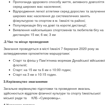
Пропоганда здорового способу життя, активного довголіття
серед широких мас населення;
Відлродження легкої атлетики серед дорослих та залученн
широких мас населення до систематичних занять
фізкультурою та спортом в м. Ізмаїлі та районі;
Популяризація бігу на довгі та короткі дистанції;
Виявлення найсильиіших спортсменів та любителів бігу на
дистанціях 15 км; 6 км; 3 км
.2.Час та місце проведення
Змагання проводяться в місті Ізмаїлі 7 берерзня 2020 року за
затвердженими оргкомітетом маршуртами:
Старт та фініш у Пам’ятника морякам Дунайської військово
флотилії;
Старт: на 15 км та 6 км о 10:00 годин;
Старт на 3 км о 10:15 годин.
3.Керівництво змаганнями
Загальне керівництво підготовки та проведення змагань
здійснюється відділом фізичної культури та спорту Ізмаїльської
міської ради та КЛБ «Суворовець».
4.Учасники змагань