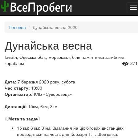
To
na
Головна
Дунайська весна 2020
Дунайська весна
Ізмаїл, Одеська обл., морвокзал, біля пам'ятника загиблим
кораблям
271
Дата:
7 березня 2020 року, субота
Час старту:
10:00
Організатор:
КЛБ «Суворовець»
Дистанції:
15км, 6км, 3км
1.Мета та задачі
15 км; 6 км; 3 км. Змагання на ціх бігових дистанціях
проводяться на честь дня Кобзаря Т.Г. Шевченка.