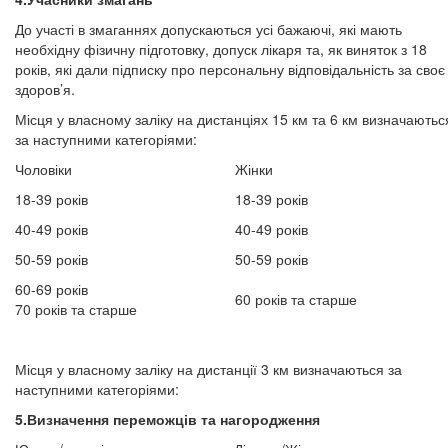
До участі в змаганнях допускаються усі бажаючі, які мають
необхідну фізичну підготовку, допуск лікаря та, як виняток з 18
років, які дали підписку про персональну відповідальність за своє
здоров’я.
Місця у власному заліку на дистанціях 15 км та 6 км визначаютьс
за наступними категоріями:
Чоловіки
Жінки
18-39 років
18-39 років
40-49 років
40-49 років
50-59 років
50-59 років
60-69 років
60 років та старше
70 років та старше
Місця у власному заліку на дистанції 3 км визначаються за
наступними категоріями:
5.Визначення переможців та нагородження