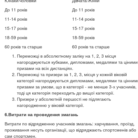
Юнаки/чоловіки
Дівчата/Жінки
До 11 років
До 11 років
11-14 років
11-14 років
15-17 років
15-17 років
18-59 років
18-59 років
60 років та старше
60 років та старше
Переможці в абсолютному заліку на 1, 2, 3 місця
нагороджуються кубками, дипломами, медалями та ціними
призами на всіх дистанціях.
Переможці та призери за 1, 2, 3, місця у кожній віковій
категорії нагороджуються дипломами, медалями та цінним
призами за умови, що в категорії - не менше 3-х учасників,
тоді ця категорія переходить до вищої категорії.
Призери у абсолютній першості не підлягають
нагородженню у віковій категорії.
6.Витрати на проведення змагань
Витрати по відрядженню учасників змагань: харчування, проїзд,
проживання несуть організації, що відряджають спортсменів або
сам спортсмен.