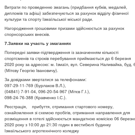
Витрати по проведенню змагань (придбання кубків, медалей,
дипломів та афіш) забезпечуються за рахунок відділу фізичної
культури та спорту Ізмаїльської міської ради.
Нагородження грошовими призами здійснюється за рахунок
спорнсорських внесків.
7.Заявки на участь у змаганнях
Попередні заявки-підтвердження із зазначенням кількості
спортсменів та строків перебування приймаються до 6 березня
2020 року за адресою: м. Ізмаїл, вул. Северина Наливайка, буд. 
(Мітєву Георгію Івановичу).
За довідками звертатися за телефонами:
097-29-11-769 (Бурлаков В.Л.),
(04841) 7-91-04, 096-20-54-967 (Мітєв Г.І.),
098-24-76-388 (Кравченко І.С.).
Реєстрація, прибуття, отримання стартового номеру,
ознайомлення зі схемою пробігів, отримання направлення для
розміщення в готелі здійснюється мандатною комісією 06 березн
2020 року з 10:00 до 21:30 годин в вестибюлі будинку
Ізмаїльського агротехнічного коледжу