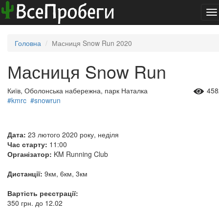
To
na
Головна
Масниця Snow Run 2020
Масниця Snow Run
Київ, Оболонська набережна, парк Наталка
458
#kmrc
#snowrun
Дата:
23 лютого 2020 року, неділя
Час старту:
11:00
Організатор:
KM Running Club
Дистанції:
9км, 6км, 3км
Вартість реєстрації:
350 грн. до 12.02