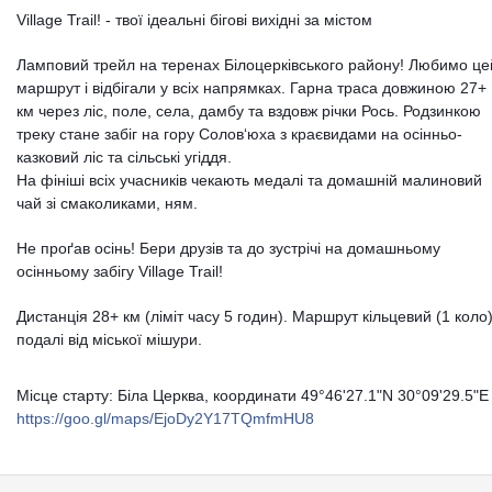
Village Trail! - твої ідеальні бігові вихідні за містом
Ламповий трейл на теренах Білоцерківського району! Любимо це
маршрут і відбігали у всіх напрямках. Гарна траса довжиною 27+
км через ліс, поле, села, дамбу та вздовж річки Рось. Родзинкою
треку стане забіг на гору Солов‘юха з краєвидами на осінньо-
казковий ліс та сільські угіддя.
На фініші всіх учасників чекають медалі та домашній малиновий
чай зі смаколиками, ням.
Не проґав осінь! Бери друзів та до зустрічі на домашньому
осінньому забігу Village Trail!
Дистанція 28+ км (ліміт часу 5 годин). Маршрут кільцевий (1 коло
подалі від міської мішури.
Місце старту: Біла Церква, координати 49°46'27.1"N 30°09'29.5"E
https://goo.gl/maps/EjoDy2Y17TQmfmHU8