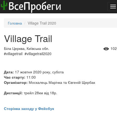
To
na
Головна
Village Trail 2020
Village Trail
Біла Церква, Київська обл.
102
#villagetrail #villagetrail2020
Дата:
17 жовтня 2020 року, субота
Час старту:
11:00
Організатор:
Москалець Марічка та Євгеній Щербак
Дистанції:
трейл 28км від 18р.
Сторінка заходу у Фейсбук