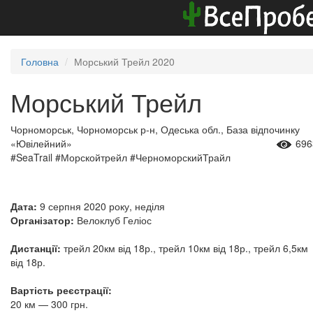
Головна
Морський Трейл 2020
Морський Трейл
Чорноморськ, Чорноморськ р-н, Одеська обл., База відпочинку
«Ювілейний»
696
#SeaTrail #Морскойтрейл #ЧерноморскийТрайл
Дата:
9 серпня 2020 року, неділя
Організатор:
Велоклуб Геліос
Дистанції:
трейл 20км від 18р., трейл 10км від 18р., трейл 6,5км
від 18р.
Вартість реєстрації:
20 км — 300 грн.