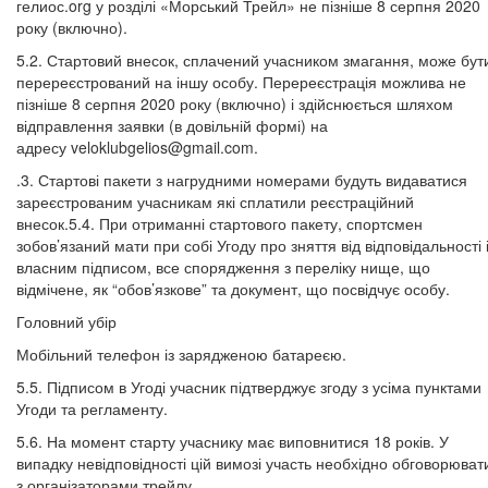
гелиос.org у розділі «Морський Трейл» не пізніше 8 серпня 2020
року (включно).
5.2. Стартовий внесок, сплачений учасником змагання, може бут
перереєстрований на іншу особу. Перереєстрація можлива не
пізніше 8 серпня 2020 року (включно) і здійснюється шляхом
відправлення заявки (в довільній формі) на
адресу
veloklubgelios@gmail.com
.
.3. Стартові пакети з нагрудними номерами будуть видаватися
зареєстрованим учасникам які сплатили реєстраційний
внесок.5.4. При отриманні стартового пакету, спортсмен
зобов’язаний мати при собі Угоду про зняття від відповідальності 
власним підписом, все спорядження з переліку нище, що
відмічене, як “обов’язкове” та документ, що посвідчує особу.
Головний убір
Мобільний телефон із зарядженою батареєю.
5.5. Підписом в Угоді учасник підтверджує згоду з усіма пунктами
Угоди та регламенту.
5.6. На момент старту учаснику має виповнитися 18 років. У
випадку невідповідності цій вимозі участь необхідно обговорюват
з організаторами трейлу.