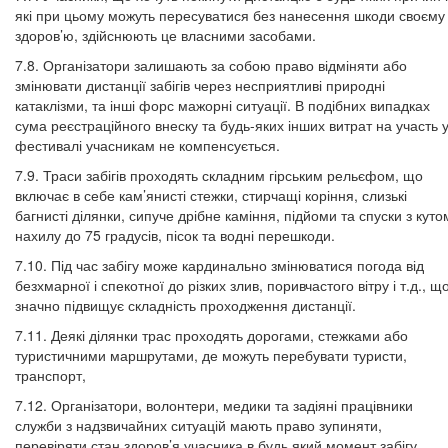
які при цьому можуть пересуватися без нанесення шкоди своєму
здоров’ю, здійснюють це власними засобами.
7.8. Організатори залишають за собою право відміняти або
змінювати дистанції забігів через несприятливі природні
катаклізми, та інші форс мажорні ситуації. В подібних випадках
сума реєстраційного внеску та будь-яких інших витрат на участь 
фестивалі учасникам не компенсується.
7.9. Траси забігів проходять складним гірським рельєфом, що
включає в себе кам’янисті стежки, стирчащі коріння, слизькі
багнисті ділянки, сипуче дрібне каміння, підйоми та спуски з куто
нахилу до 75 градусів, пісок та водні перешкоди.
7.10. Під час забігу може кардинально змінюватися погода від
безхмарної і спекотної до різких злив, поривчастого вітру і т.д., щ
значно підвищує складність проходження дистанції.
7.11. Деякі ділянки трас проходять дорогами, стежками або
туристичними маршрутами, де можуть перебувати туристи,
транспорт,
7.12. Організатори, волонтери, медики та задіяні працівники
служби з надзвичайних ситуацій мають право зупиняти,
перевіряти стан здоров’я учасника в будь який момент забігу,