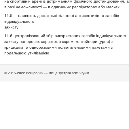
на спортивній арені із дотриманням фізичного дистанціювання, а
в разі неможливості — в одягнених респіраторах або масках.
11.5 наявність достатньої кількості антисептиків та засобів
індивідуального
захисту;
11.6 централізований збір використаних засобів індивідуального
захисту паперових серветок в окремі контейнери (урни) з
кришками та одноразовими поліетиленовими пакетами з
подальшою утилізацією.
© 2015-2022 ВсіПробіги — місце зустрічі всіх бігунів.