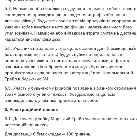
5.7. Навмисна або випадкова відсутність елементів обов’язкового
спорядження призводить до накладення штрафів або навіть
дискваліфікації. Будь-яке своє сміття від продуктів та спорядженн
учасник зобов’язується нести до фінішу і належним чином його
утилізовувати. Навмисна або випадкова втрата сміття на дистанці
карається дискваліфікацією.
5.8. Учасники не заперечують, що їх особисті дані (прізвище, ім’я
дата народження та стать) будуть публічно оприлюднені в
переліках учасників та в протоколах з результатами, а фото та
відеоматеріали з їх зображеннями можуть бути використані
організаторами для поширення інформації про Чорноморський
Трейл в будь-яких ЗМІ.
5.9. Участь у будь-якому із забігів пов’язана з ризиком отримання
травм різного ступеню тяжкості. Усвідомлюючи це, всю
відповідальність учасники приймають на себе.
6. Реєстраційний внесок
6.1. Для участі у забігу Морський Трейл учасник повинен оплатит
реєстраційний внесок:
Для дистанції 6,5км складає – 100 гривень.