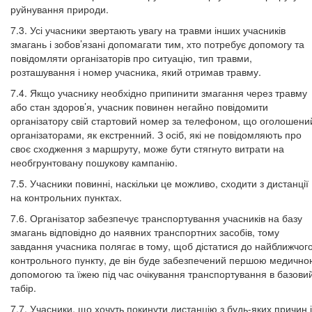
руйнування природи.
7.3. Усі учасники звертають увагу на травми інших учасників
змагань і зобов’язані допомагати тим, хто потребує допомогу та
повідомляти організаторів про ситуацію, тип травми,
розташування і номер учасника, який отримав травму.
7.4. Якщо учаснику необхідно припинити змагання через травму
або стан здоров’я, учасник повинен негайно повідомити
організатору свій стартовий номер за телефоном, що оголошени
організаторами, як екстренний. З осіб, які не повідомляють про
своє сходження з маршруту, може бути стягнуто витрати на
необгрунтовану пошукову кампанію.
7.5. Учасники повинні, наскільки це можливо, сходити з дистанції
на контрольних пунктах.
7.6. Організатор забезпечує транспортування учасників на базу
змагань відповідно до наявних транспортних засобів, тому
завдання учасника полягає в тому, щоб дістатися до найближчог
контрольного пункту, де він буде забезпечений першою медично
допомогою та їжею під час очікування транспортування в базови
табір.
7.7. Учасники, що хочуть покинути дистанцію з будь-яких причин і