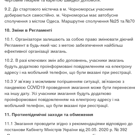
9.2. До стартового містечка в м. Чорноморськ учасники
добираються самостійно. м. Чорноморськ має автобусне
сполучення з містом Одеса. Маршрутне сполучення №25 та №70
10. Зміни в Регламенті
10.1. Організатори залишають за собою право змінювати діючий
Регламент в будь-який час з метою забезпечення найбільш
ефективної організації змагань.
10.2. В разі ключових змін або доповнень, учасники змагань
будуть додатково проінформовані повідомленням на електрону
адресу і на мобільний телефон, що були вказані при реєстрації.
10.3 У зв’язку з можливим погіршенням ситуації, зв’язаною з
пандемією COVID19 проведення змагання може бути перенесен
на іншу дату. Усі учасники змагання будуть додатково
проінформовані повідомленням на електрону адресу і на
мобільний телефон, що були вказані при реєстрації.
11.
Протиепідемічні заходи та обмеження
11.1 Змагання проводити згідно з рекомендаціями відповідно до
постанови Кабінету Міністрів України від 20.05. 2020 р. № 392