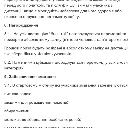
перед його початком, та після фінішу і знімати учасника з
дистанції, якщо є вірогідність небезпеки для його здоров’я або
виявлено порушення регламенту забігу.
8. Нагородження
8.1. На усіх дистанціях “Sea Trail” нагороджуються переможці та
призери в абсолютному заліку (п’ятеро чоловіків та п’ятеро жінок)
Грошові призи будуть розіграні в абсолютному заліку на дистанції
яка збере більшу кількість учасників.
8.2. Пам’ятними кубками нагороджуються переможці у всіх вікови
категоріях
9. Забезпечення змагання
9.1. В стартовому містечку всі учасники змагання забезпечуються
питною водою;
місцями для розміщення наметів;
вбиральнями;
можливістю зберігання особистих речей;
черговим лікарем та каретою швидкої допомоги.