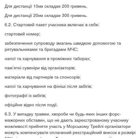
Для дистанції 10км складае 200 гривень.
Для дистанції 20км складае 300 гривень.
6.2. Стартовий пакет учасника включає в себе:
стартовий номер;
забезпечення супроводу змагань швидкою допомогою та
рятувальниками та бригадами МЧС;
напої та харчування в проміжних таборах;
пам’ятні сувеніри від організаторів;
матеріали від партнерів та спонсорів;
напої та харчування на фініші після забігів;
фотографії із забігів;
офіційне відео після події.
6.3. У випадку травми, хвороби чи будь-яких інших форс-
мажорних обставин, що не дають зареєстрованому учаснику
можливості прийняти участь у Морському Трейлі організатори
можуть компенсувати оплачений реєстраційний внесок в розмірі