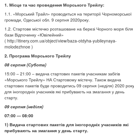
1. Місце та час проведення Морського Трейлу:
1.1. «Морський Трайл» проводиться на території Чорноморської
громади, Одеської обл. 9 серпня 2020року.
1.2. Стартове містечко розташоване на березі Чорного моря біля
бази Відпочинку «Ювілейний»
(
http://itinery.com.ua/object/view/baza-otdyha-yubileynaya-
molodezhnoe
)
2. Програма Морського Трейлу
08 серпня (Субота)
15:00 – 21:00 – видача стартових пакетів учасникам забігів
«Морського Трейлу» НА Стартовому містечу. Також видача
стартових пакетів буде проводитись 09 серпня (неділя) 2020 рок
для іногородніх учасників які прибувають на змагання у день
старту.
09 серпня (неділя)
07:00 — 08:00
1) Видача стартових пакетів для іногородніх учасників які
прибувають на змагання у день старту.