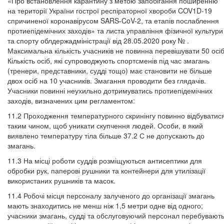
«Про встановлення карантину з метою запобігання поширенню
на території України гострої респіраторної хвороби COV1D-19
спричиненої коронавірусом SARS-CoV-2, та етапів послаблення
протиепідемічних заходів» та листа управління фізичної культури
та спорту облдержадміністрації від 28.05.2020 року № .
Максимальна кількість учасників не повинна перевішувати 50 осіб
Кількість осіб, які супроводжують спортсменів під час змагань
(тренери, представники, судді тощо) має становити не більше
двох осіб на 10 учасників. Змагання проводити без глядачів.
Учасники повинні неухильно дотримуватись протиепідемічних
заходів, визначених цим регламентом:
11.2 Проходження температурного скринінгу повинно відбуватис
таким чином, щоб уникати скупчення людей. Особи, в який
виявлено температуру тіла більше 37.2 С не допускають до
змагань.
11.3 На місці роботи суддів розміщуються антисептики для
обробки рук, паперові рушники та контейнери для утилізації
використаних рушників та масок.
11.4 Робочі місця персоналу залученого до організації змагань
мають знаходитись не менш ніж 1,5 метри одне від одного;
учасники змагань, судді та обслуговуючий персонал перебувают