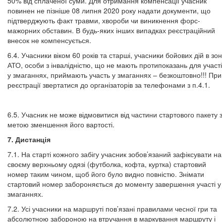
50% від сплаченої суми. Для отримання компенсації учасник
повинен не пізніше 08 липня 2020 року надати документи, що
підтверджують факт травми, хвороби чи виникнення форс-
мажорних обставин. В будь-яких інших випадках реєстраційний
внесок не компенсується.
6.4. Учасники віком 60 років та старші, учасники бойових дій в зон
АТО, особи з інвалідністю, що не мають протипоказань для участі
у змаганнях, приймають участь у змаганнях – безкоштовно!!! При
реєстрації звертатися до організаторів за телефонами з п.4.1.
6.5. Учасник не може відмовитися від частини стартового пакету 
метою зменшення його вартості.
7. Дистанція
7.1. На старті кожного забігу учасник зобов’язаний зафіксувати на
своєму верхньому одязі (футболка, кофта, куртка) стартовий
номер таким чином, щоб його було видно повністю. Знімати
стартовий номер забороняється до моменту завершення участі у
змаганнях.
7.2. Усі учасники на маршруті пов’язані правилами чесної гри та
абсолютною забороною на втручання в маркування маршруту і