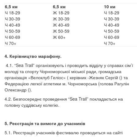
6,5 км
6,5 км
10 км
Ч 18-29
Ж 18-29
Ч 18-29
Ч 30-39
Ж 30-39
Ч 30-39
Ч 40-49
Ж 40-49
Ч 40-49
Ч 50-59
Ж 50-59
Ч 50-59
Ч 60-69
Ж 60+
Ч 60-69
Ч 70+
Ч 70+
4. Керівництво марафону.
4.1. “Sea Trail” організовують і проводить відділу у справах сім’ї
молоді та спорту Чорноморської міської ради, громадська
організація «Велоклуб Геліос» ( керівник -Жезняк Сергій () та
Федерацією легкої атлетики м. Чорноморська (голова Рагулін
Олександр ().
4.2. Безпосереднє проведення “Sea Trail” покладається на
головну суддівську колегію.
5. Реєстрація та вимоги до учасників
5.1. Реєстрація учасників фестивалю проводиться на сайті