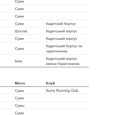
Суми
Суми
Суми
Суми
Кадетский Корпус
Шостка
Кадетський корпус
Суми
Кадетський корпус
Кадетський Корпус ім.
Суми
харитоненка
Кадетський корпус
Київ
имени Харитоненко
Місто
Клуб
Суми
Sumy Running Club
Суми
Сумы
Суми