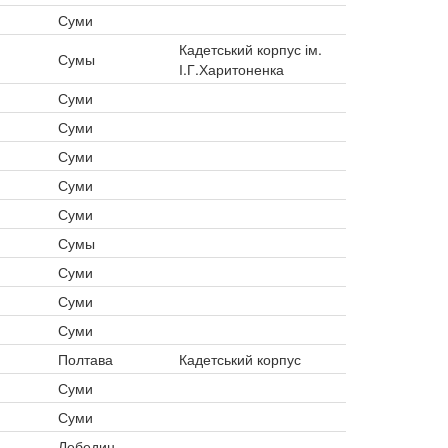
Суми
Кадетський корпус ім.
Сумы
І.Г.Харитоненка
Суми
Суми
Суми
Суми
Суми
Сумы
Суми
Суми
Суми
Полтава
Кадетський корпус
Суми
Суми
Лебедин