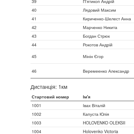
39
П‘ятикоп Андрій
40
Лядовий Максим
41
Кириченко-Шелест Анна
42
Марченко Никита
43
Богдан Стрюк
44
Рокотов Андрій
45
Мінін Єгор
46
Веремеенко Александр
Дистанція: 1км
Стартовий номер
Ім'я
1001
Івах Віталій
1002
Капуста Юлія
1003
HOLOVENKO OLEKSII
1004
Holovenko Victoria