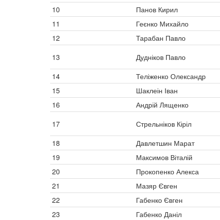
10
Панов Кирил
11
Геєнко Михайло
12
Тарабан Павло
13
Дудніков Павло
14
Теліженко Олександр
15
Шаклеін Іван
16
Андрій Лященко
17
Стрельніков Кіріл
18
Давлетшин Марат
19
Максимов Віталій
20
Прокопенко Алекса
21
Мазяр Євген
22
Габенко Євген
23
Габенко Даніл