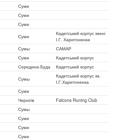
Суми
Суми
Суми
Кадетський корпус імені
Суми
І.Г. Харитоненка
Сумы
САМАР
Суми
Кадетський корпус
Середина-Буда
Кадетський корпус
Кадетський корпус ім.
Сумы
І.Г.Харитоненка
Суми
Чернігів
Falcons Runing Club
Сумы
Суми
Суми
Суми