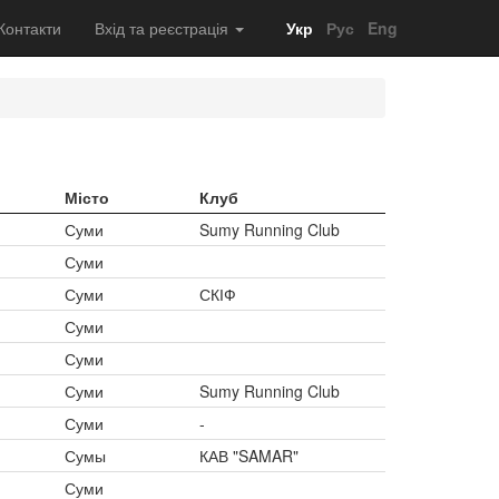
Контакти
Вхід та реєстрація
Укр
Рус
Eng
Місто
Клуб
Суми
Sumy Running Club
Суми
Суми
СКІФ
Суми
Суми
Суми
Sumy Running Club
Суми
-
Сумы
КАВ "SAMAR"
Суми