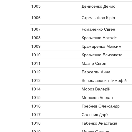
1005
Денисенко Денис
1006
Стрельніков Кіріл
1007
Романенко Євген
1008
Кравченко Наталія
1009
Крамаренко Максим
1010
Кравченко Елизавета
1011
Мазяр Євген
1012
Барсегян Анна
1013
Вячеславович Тимофій
1014
Мороз Валерій
1015
Морозов Богдан
1016
Гребнєв Олександр
1017
Сальник Дар'я
1018
Габенко Анастасія
1019
Мороз Оксана