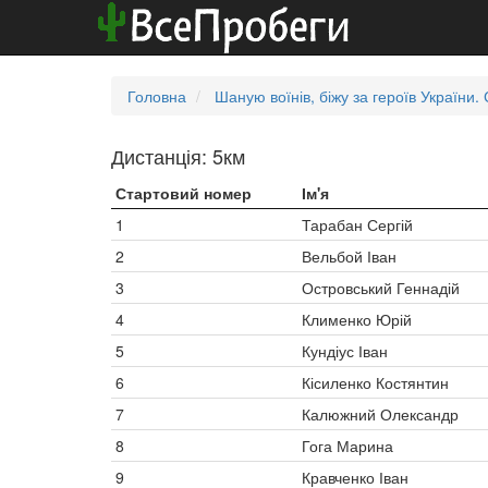
Головна
Шаную воїнів, біжу за героїв України.
Дистанція: 5км
Стартовий номер
Ім'я
1
Тарабан Сергій
2
Вельбой Іван
3
Островський Геннадій
4
Клименко Юрій
5
Кундіус Іван
6
Кісиленко Костянтин
7
Калюжний Олександр
8
Гога Марина
9
Кравченко Іван