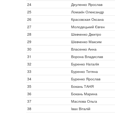
24
Деуленко Ярослав
25
Ломакiн Олександр
26
Красовская Оксана
27
Молодецький Євген
28
Шевченко Дмитро
29
Шевченко Максим
30
Власенко Анна
31
Ворона Владислав
32
Буренко Наталiя
33
Буренко Тетяна
34
Буренко Ярослав
35
Бокань ТАНЯ
36
Бокань Марина
37
Маслова Ольга
38
Івах Віталій