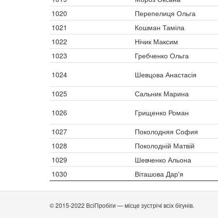
1020
Перепелиця Ольга
1021
Кошман Таміла
1022
Нічик Максим
1023
Гребченко Ольга
1024
Шевцова Анастасія
1025
Сальник Марина
1026
Грищенко Роман
1027
Поколодняя София
1028
Поколодній Матвій
1029
Шевченко Альона
1030
Віташова Дар'я
© 2015-2022 ВсіПробіги — місце зустрічі всіх бігунів.