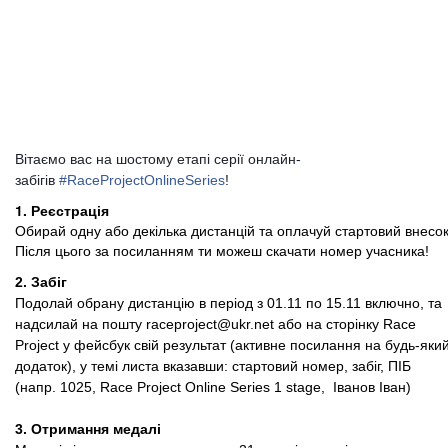
Вітаємо вас на шостому етапі серії онлайн-
забігів
#RaceProjectOnlineSeries
!
1. Реєстрація
Обирай одну або декілька дистанцій та оплачуй стартовий внесок
Після цього за посиланням ти можеш скачати номер учасника!
2. Забіг
Подолай обрану дистанцію в період з 01.11 по 15.11 включно, та
надсилай на пошту
raceproject@ukr.net
або на сторінку
Race
Project
у фейсбук свій результат (активне посилання на будь-яки
додаток), у темі листа вказавши: стартовий номер, забіг, ПІБ
(напр. 1025, Race Project Online Series 1 stage, Іванов Іван)
3. Отримання медалі