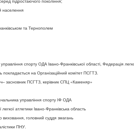
серед підростаючого покоління;
ій населення
Франківськом та Тернополем
правління спорту ОДА Івано-Франківської області, Федерація легкої
нь покладається на Організаційний комітет ПСГТЗ.
– засновник ПСГТЗ, керівник СПЦ «Каменяр»
ачальника управління спорту ІФ ОДА
 легкої атлетики Івано-Франківська область
о виховання, головний суддя змагань
алістики ПНУ.