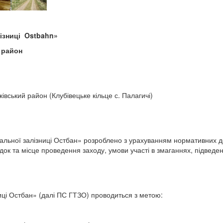
лізниці
Ostbahn
»
 район
івський район (Клубівецьке кільце с. Палагичі)
ьної залізниці Остбан» розроблено з урахуванням нормативних док
док та місце проведення заходу, умови участі в змаганнях, підведе
иці Остбан» (далі ПС ГТЗО) проводиться з метою: