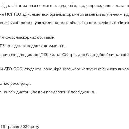
повідальність за власне життя та здоров’я, щодо проведення змаганн
ня ПСГТЗО здійснюються організаторами змагань із залученням від
 фізичні травми, ушкодження, матеріальні та нематеріальні збитки, 
рім форс-мажорних обставин.
З на підставі наданих документів.
гривень для дистанції 20 км, та 250 грн. для благодійної дистанції
ій АТО-ОСС ,студенти Івано-Франківського коледжу фізичного вихован
а час реєстрації.
 на всіх дистанціях при предявленні посвідчення.
 16 травня 2020 року