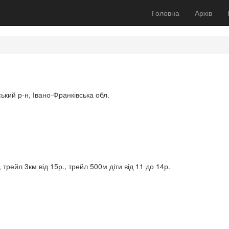
Головна
Архів
ький р-н, Івано-Франківська обл.
, трейл 3км від 15р., трейл 500м діти від 11 до 14р.