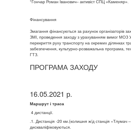
°Гончар Роман Іванович– активіст СПЦ «Каменяр».
Фінансування
Змагання фінансуються за рахунок організаторів зах
ЗМІ, проведення заходу з урахуванням вимог МОЗ Ук
перекриття руху транспорту на окремих ділянках тр
забезпечення, культурно-розважальна програма, те
ГТЗ.
ПРОГРАМА ЗАХОДУ
16.05.2021 р.
Маршрут і траса
4 дистанції.
.1. Дистанція -20 км.(колишня ж/д станція «Тлумач –
дискваліфіковуються.