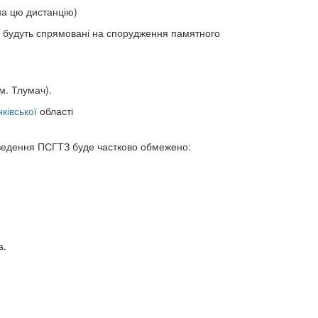
 на цю дистанцію)
які будуть спрямовані на спорудження памятного
м. Тлумач).
ківської
області
оведення ПСГТЗ буде частково обмежено:
а.