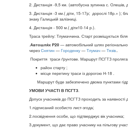
2. Дистанція -9,5 км. (автобусна зупинка с. Олешів, 
3. Дистанція -3 км.( діти, 15-17р; дорослі 18р.+ );
знаку Галицькій залізниці.
4. Дистанція - 500 м.( діти10-14 р.).
Траса трейлу: Тлумаччина. Старт розміщується біля 
.
Автошля́х Р20
— автомобільний шлях регіонально
через
Снятин
—
Городенку
—
Тлумач
—
Тязів
..
Покриття траси ґрунтове. Маршрут ПСГТЗ пролягат
район старту ;
місце перетину траси із дорогою Н-18 .
Маршрут буде забезпечено двома пунктами гідр
УМОВИ УЧАСТІ В ПСГТЗ
.
Допуск учасників до ПСГТЗ проходить за наявності 
1.підписаний особисто лист-згода;
2.посвідчення особи, що підтверджує вік учасника;
3.документ, що дає право учаснику на пільгову учас