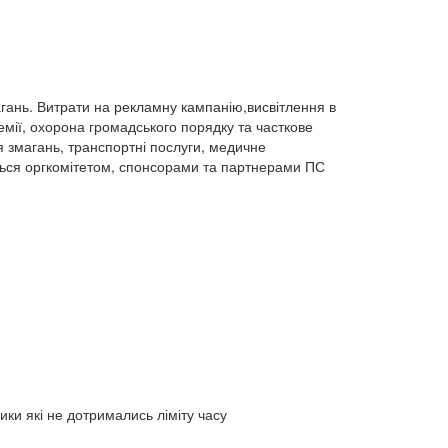
магань. Витрати на рекламну кампанію,висвітлення в
мії, охорона громадського порядку та часткове
 змагань, транспортні послуги, медичне
ться оргкомітетом, спонсорами та партнерами ПС
ики які не дотримались ліміту часу