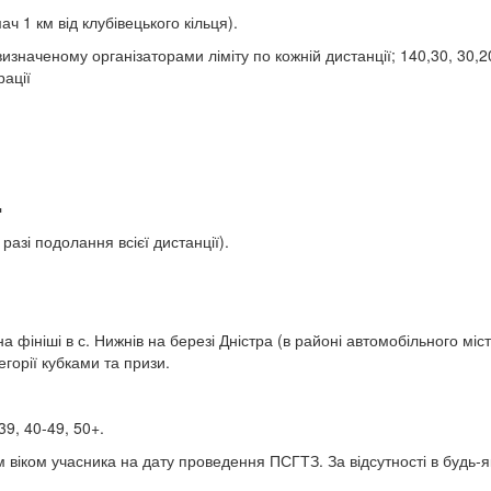
ч 1 км від клубівецького кільця).
о визначеному організаторами ліміту по кожній дистанції; 140,30, 3
рації
▪
азі подолання всієї дистанції).
ініші в с. Нижнів на березі Дністра (в районі автомобільного міст
горії кубками та призи.
39, 40-49, 50+.
іком учасника на дату проведення ПСГТЗ. За відсутності в будь-якій