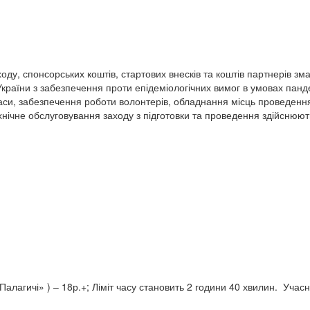
оду, спонсорських коштів, стартових внесків та коштів партнерів з
раїни з забезпечення проти епідеміологічних вимог в умовах панде
аси, забезпечення роботи волонтерів, обладнання місць проведення
хнічне обслуговування заходу з підготовки та проведення здійснюю
Палагичі» ) – 18р.+; Ліміт часу становить 2 години 40 хвилин. Учасн