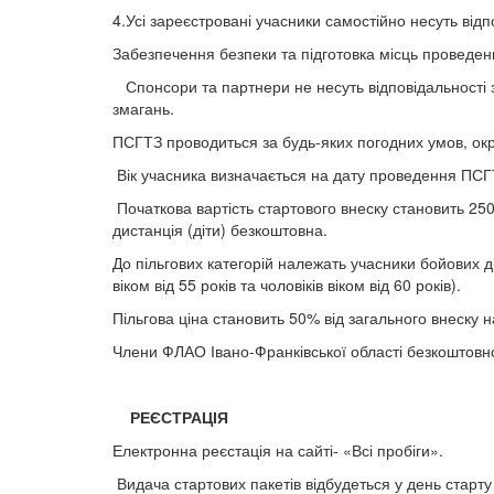
4.Усі зареєстровані учасники самостійно несуть від
Забезпечення безпеки та підготовка місць проведен
Спонсори та партнери не несуть відповідальності за
змагань.
ПСГТЗ проводиться за будь-яких погодних умов, ок
Вік учасника визначається на дату проведення ПСГТ
Початкова вартість стартового внеску становить 250 
дистанція (діти) безкоштовна.
До пільгових категорій належать учасники бойових д
віком від 55 років та чоловіків віком від 60 років).
Пільгова ціна становить 50% від загального внеску н
Члени ФЛАО Івано-Франківської області безкоштовно
РЕЄСТРАЦІЯ
Електронна реєстація на сайті- «Всі пробіги».
Видача стартових пакетів відбудеться у день старту