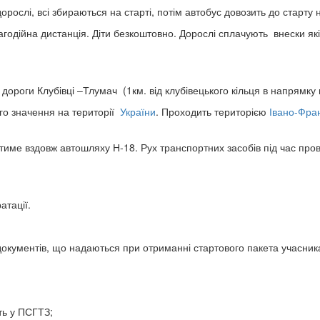
дорослі, всі збираються на старті, потім автобус довозить до старту
 благодійна дистанція. Діти безкоштовно. Дорослі сплачують внески 
дороги Клубівці –Тлумач (1км. від клубівецького кільця в напрямку 
го значення на території
України
. Проходить територією
Івано-Фран
име вздовж автошляху Н-18. Рух транспортних засобів під час пр
атації.
документів, що надаються при отриманні стартового пакета учасник
ть у ПСГТЗ;