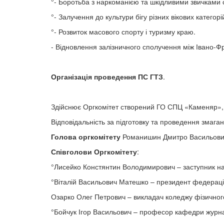
°- Боротьба з наркоманією та шкідливими звичками 
°- Залучення до культури бігу різних вікових категор
°- Розвиток масового спорту і туризму краю.
- Відновлення залізничного сполучення між Івано-
Організація проведення ПС ГТЗ
.
Здійснює Оргкомітет створений ГО СПЦ «Каменяр», у
Відповідальність за підготовку та проведення змага
Голова оргкомітету
Романишин Дмитро Васильович
Співголови Оргкомітету
:
°Лисейко Констянтин Володимирович – заступник н
°Віталій Васильович Матешко – президент федерації
Озарко Олег Петрович – викладач коледжу фізичног
°Бойчук Ігор Васильович – професор кафедри журн