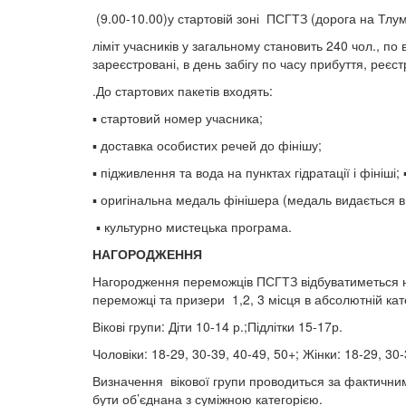
(9.00-10.00)у стартовій зоні ПСГТЗ (дорога на Тлума
ліміт учасників у загальному становить 240 чол., п
зареєстровані, в день забігу по часу прибуття, реєст
.До стартових пакетів входять:
▪ стартовий номер учасника;
▪ доставка особистих речей до фінішу;
▪ підживлення та вода на пунктах гідратації і фініші; 
▪ оригінальна медаль фінішера (медаль видається в р
▪ культурно мистецька програма.
НАГОРОДЖЕННЯ
Нагородження переможців ПСГТЗ відбуватиметься на ф
переможці та призери 1,2, 3 місця в абсолютній кате
Вікові групи: Діти 10-14 р.;Підлітки 15-17р.
Чоловіки: 18-29, 30-39, 40-49, 50+; Жінки: 18-29, 30-
Визначення вікової групи проводиться за фактичним в
бути об’єднана з суміжною категорією.