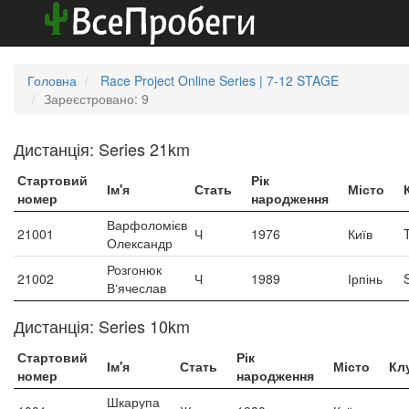
Головна
Race Project Online Series | 7-12 STAGE
Зареєстровано: 9
Дистанція: Series 21km
Стартовий
Рік
Ім'я
Стать
Місто
номер
народження
Варфоломієв
21001
Ч
1976
Київ
Олександр
Розгонюк
21002
Ч
1989
Ірпінь
В‘ячеслав
Дистанція: Series 10km
Стартовий
Рік
Ім'я
Стать
Місто
Кл
номер
народження
Шкарупа