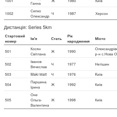
1001
Ж
1980
Київ
Ганна
Сипко
1002
Ч
1987
Херсон
Олександр
Дистанція: Series 5km
Стартовий
Рік
Ім'я
Стать
Місто
номер
народження
Косян
Олександрів
501
Ж
1990
Світлана
р-н с.Нова 
Іванов
502
Ч
1977
Нетішин
Вячеслав
503
Maki Мatt
Ч
1976
Kиїв
Паршина
504
Ж
1992
Київ
Ірина
Оне
505
Ольга-
Ж
1998
Київ
Валентина