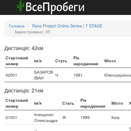
Головна
Race Project Online Series | 7 STAGE
Зареєстровано: 33
Дистанція: 42км
Стартовий
Рік
Ім'я
Стать
Місто
номер
народження
БАЗАРОВ
42001
Ч
1981
Южноукраїнс
ІВАН
Дистанція: 21км
Стартовий
Рік
Ім'я
Стать
Місто
номер
народження
Клещенко
21001
Ж
1989
Київ
Олександра