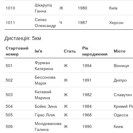
Шкарупа
1010
Ж
1980
Київ
Ганна
Сипко
1011
Ч
1987
Херсон
Олександр
Дистанція: 5км
Стартовий
Рік
Ім'я
Стать
Місто
номер
народження
Фурман
501
Ж
1994
Вінниця
Катерина
Бессонова
502
Ж
1991
Дніпро
Марія
Катамай
503
Ж
1982
Славутич
Марина
504
Бойко Зина
Ж
1984
Кривий Рі
505
Гірко Лілія
Ж
1968
Одесса
Молдованова
506
Ж
1990
Киев
Галина