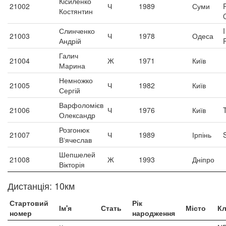
Кісиленко
21002
Ч
1989
Суми
Костянтин
Слинченко
21003
Ч
1978
Одеса
Андрій
Галич
21004
Ж
1971
Київ
Марина
Немножко
21005
Ч
1982
Київ
Сергій
Варфоломієв
21006
Ч
1976
Київ
Олександр
Розгонюк
21007
Ч
1989
Ірпінь
В‘ячеслав
Шепшелей
21008
Ж
1993
Дніпро
Вікторія
Дистанція: 10км
Стартовий
Рік
Ім'я
Стать
Місто
К
номер
народження