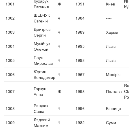
Кухарук
N
1001
Ж
1991
Киев
Евгения
Ky
ШЕВЧУК
1002
Ч
1984
----
Євгеній
Дмитрієв
1003
Ч
1989
Харків
Сергій
Мусійчук
1004
Ч
1995
Львів
Олексій
Паук
1005
Ч
1998
Львів
Мирослав
Юртин
1006
Ч
1967
Міжгір‘я
Володимир
Ru
Гаркун
1007
Ж
1998
Полтава
Cl
Анна
Po
Риндюк
1008
Ч
1996
Вінниця
Саша
Лядовий
1009
Ч
1982
Суми
Максим