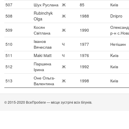
507
Шух Руслана
Ж
85
Київ
Rubinchyk
508
Ж
1988
Dnipro
Olga
Косян
Олександ
509
Ж
1990
Світлана
р-н с.Нов
Іванов
510
Ч
1977
Нетішин
Вячеслав
511
Maki Мatt
Ч
1976
Kиїв
Паршина
512
Ж
1992
Київ
Ірина
Оне Ольга-
513
Ж
1998
Київ
Валентина
© 2015-2020 ВсеПробеги — місце зустрічі всіх бігунів.