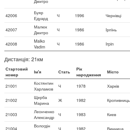
Дмитро
Буяр
42006
Ч
1996
Чернівці
Едуард
Малюк
42007
Ч
1986
Iрпiнь
Дмитро
Malko
42008
Ч
1986
Irpin
Vadim
Дистанція: 21км
Стартовий
Рік
Ім'я
Стать
Місто
номер
народження
Костянтин
21001
Ч
1978
Харків
Харламов
Щерба
21002
Ж
1982
Кропивниць
Марина
Леонченко
21003
Ч
1983
Киев
Александр
Вологдін
21004
Ч
1982
Винница