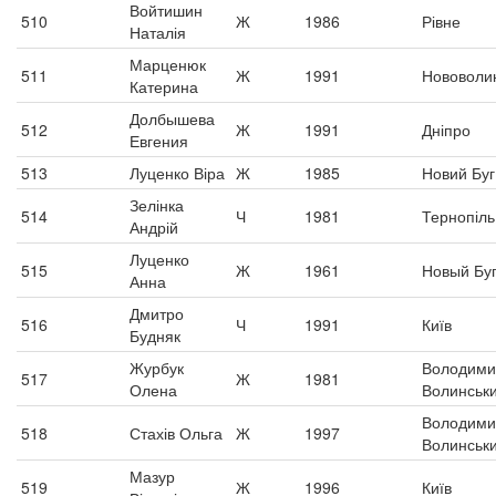
Войтишин
510
Ж
1986
Рівне
Наталія
Марценюк
511
Ж
1991
Нововоли
Катерина
Долбышева
512
Ж
1991
Дніпро
Евгения
513
Луценко Віра
Ж
1985
Новий Буг
Зелінка
514
Ч
1981
Тернопіль
Андрій
Луценко
515
Ж
1961
Новый Бу
Анна
Дмитро
516
Ч
1991
Київ
Будняк
Журбук
Володими
517
Ж
1981
Олена
Волинськ
Володими
518
Стахів Ольга
Ж
1997
Волинськ
Мазур
519
Ж
1996
Київ