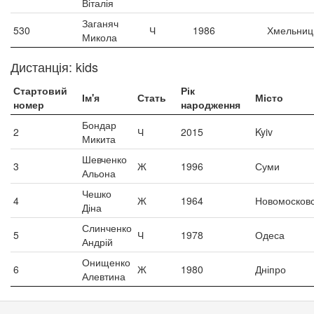
Віталія
Заганяч
530
Ч
1986
Хмельниц
Микола
Дистанція: kids
Стартовий
Рік
Ім'я
Стать
Місто
номер
народження
Бондар
2
Ч
2015
Kyiv
Микита
Шевченко
3
Ж
1996
Суми
Альона
Чешко
4
Ж
1964
Новомосков
Діна
Слинченко
5
Ч
1978
Одеса
Андрій
Онищенко
6
Ж
1980
Дніпро
Алевтина