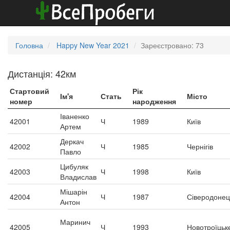
Головна
Happy New Year 2021
Зареєстровано: 73
Дистанція: 42км
Стартовий
Рік
Ім'я
Стать
Місто
номер
народження
Іваненко
42001
Ч
1989
Київ
Артем
Деркач
42002
Ч
1985
Чернігів
Павло
Цибуляк
42003
Ч
1998
Київ
Владислав
Мішарін
42004
Ч
1987
Сіверодонец
Антон
Маринич
42005
Ч
1993
Новотроїцьк