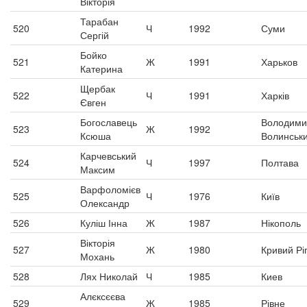
Вікторія
Тарабан
520
Ч
1992
Суми
Сергій
Бойко
521
Ж
1991
Харьков
Катерина
Щербак
522
Ч
1991
Харків
Євген
Богославець
Володими
523
Ж
1992
Ксюша
Волинськ
Карчевський
524
Ч
1997
Полтава
Максим
Варфоломієв
525
Ч
1976
Київ
Олександр
526
Куліш Інна
Ж
1987
Нікополь
Вікторія
527
Ж
1980
Кривий Рі
Мохань
528
Лях Николай
Ч
1985
Киев
Алєксєєва
529
Ж
1985
Рівне