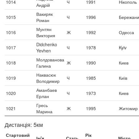
1014
Ч
1991
Нікополь
Андрій
Вакиряк
1015
Ч
1996
Бережан
Роман
Мунтян
1016
Ж
1992
Одесса
Виктория
Didchenko
1017
Ч
1978
Kyiv
Yevhen
Молдованова
1018
Ж
1990
Киев
Галина
Наквасюк
1019
Ч
1985
Київ
Володимир
Аманбаев
1020
Ч
1973
Киев
Ерлан
Гресь
1021
Ж
1995
Житомир
Марина
Дистанція: 5км
Стартовий
Рік
Ім'я
Стать
Місто