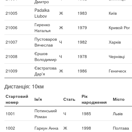
Дмитро
Padalka
21005
Ж
1983
Київ
Liubov
Гиренко
21006
Ж
1979
Кривой Рог
Наталья
Пустоваров
21007
Ч
1982
Харків
Вячеслав
Єршов
21008
Ч
1978
Чернівці
Володимир
Євстратова
21009
Ж
1986
Геническ
Дар'я
Дистанція: 10км
Стартовий
Рік
Ім'я
Стать
Місто
номер
народження
Потинський
1001
Ч
1985
Львів
Роман
1002
Гаркун Анна
Ж
1998
Полтава