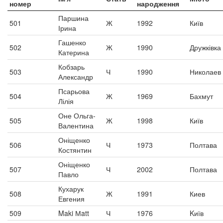
номер
народження
Паршина
501
Ж
1992
Київ
Ірина
Гашенко
502
Ж
1990
Дружківка
Катерина
Кобзарь
503
Ч
1990
Николаев
Александр
Псарьова
504
Ж
1969
Бахмут
Лілія
Оне Ольга-
505
Ж
1998
Київ
Валентина
Оніщенко
506
Ч
1973
Полтава
Костянтин
Оніщенко
507
Ч
2002
Полтава
Павло
Кухарук
508
Ж
1991
Киев
Евгения
509
Maki Мatt
Ч
1976
Kиїв