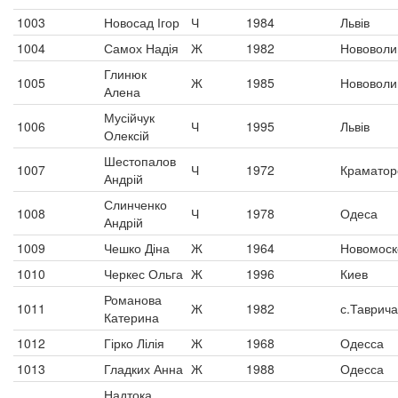
1003
Новосад Ігор
Ч
1984
Львів
1004
Самох Надія
Ж
1982
Нововоли
Глинюк
1005
Ж
1985
Нововоли
Алена
Мусійчук
1006
Ч
1995
Львів
Олексій
Шестопалов
1007
Ч
1972
Краматор
Андрій
Слинченко
1008
Ч
1978
Одеса
Андрій
1009
Чешко Діна
Ж
1964
Новомоск
1010
Черкес Ольга
Ж
1996
Киев
Романова
1011
Ж
1982
с.Таврич
Катерина
1012
Гірко Лілія
Ж
1968
Одесса
1013
Гладких Анна
Ж
1988
Одесса
Надтока