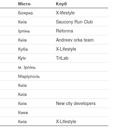
Місто
Клуб
Боярка
X-lifestyle
Київ
Saucony Run Club
Ірпінь
Reforma
Київ
Andreev orka team
Куба
X-Lifestyle
Kyiv
TriLab
м. Ірпінь
Маріуполь
Київ
Київ
Київ
New city developers
Киев
Київ
X-Lifestyle