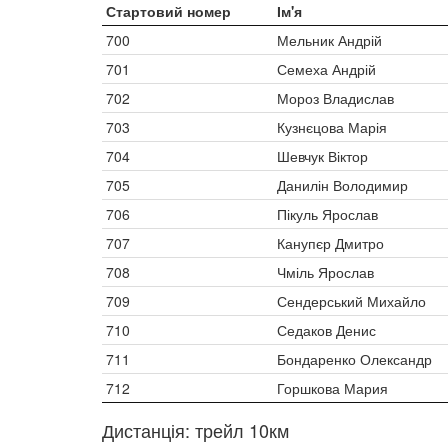
Стартовий номер
Ім'я
700
Мельник Андрій
701
Семеха Андрій
702
Мороз Владислав
703
Кузнєцова Марія
704
Шевчук Віктор
705
Данилін Володимир
706
Пікуль Ярослав
707
Канупєр Дмитро
708
Чміль Ярослав
709
Сендерський Михайло
710
Седаков Денис
711
Бондаренко Олександр
712
Горшкова Мария
Дистанція: трейл 10км