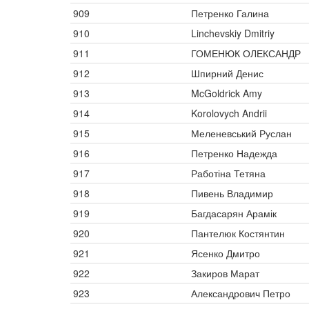
909
Петренко Галина
910
Linchevskiy Dmitriy
911
ГОМЕНЮК ОЛЕКСАНДР
912
Шпирний Денис
913
McGoldrick Amy
914
Korolovych Andrii
915
Меленевський Руслан
916
Петренко Надежда
917
Работіна Тетяна
918
Пивень Владимир
919
Багдасарян Арамік
920
Пантелюк Костянтин
921
Ясенко Дмитро
922
Закиров Марат
923
Александрович Петро