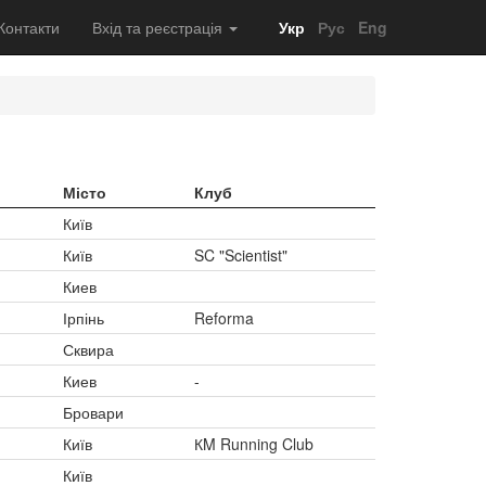
Контакти
Вхід та реєстрація
Укр
Рус
Eng
Місто
Клуб
Київ
Київ
SC "Scientist"
Киев
Ірпінь
Reforma
Сквира
Киев
-
Бровари
Київ
КM Running Club
Київ