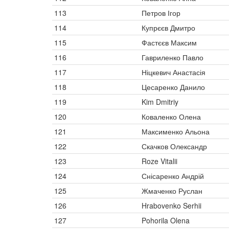
113
Петров Ігор
114
Купрєєв Дмитро
115
Фастєєв Максим
116
Гавриленко Павло
117
Ніцкевич Анастасія
118
Цесаренко Данило
119
Kim Dmitriy
120
Коваленко Олена
121
Максименко Альона
122
Скачков Олександр
123
Roze Vitalii
124
Снісаренко Андрій
125
Жмаченко Руслан
126
Hrabovenko Serhii
127
Pohorila Olena