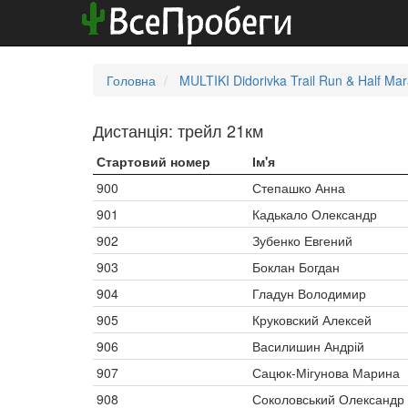
Головна
MULTIKI Didorivka Trail Run & Half Ma
Дистанція: трейл 21км
Стартовий номер
Ім'я
900
Степашко Анна
901
Кадькало Олександр
902
Зубенко Евгений
903
Боклан Богдан
904
Гладун Володимир
905
Круковский Алексей
906
Василишин Андрій
907
Сацюк-Мігунова Марина
908
Соколовський Олександр