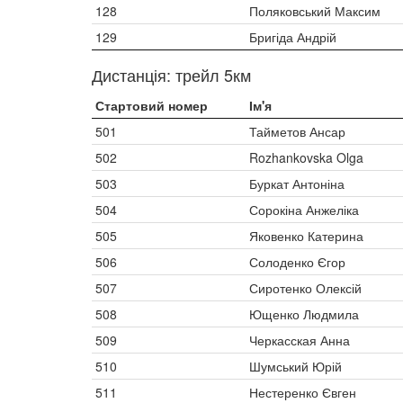
128
Поляковський Максим
129
Бригіда Андрій
Дистанція: трейл 5км
Стартовий номер
Ім'я
501
Тайметов Ансар
502
Rozhankovska Olga
503
Буркат Антоніна
504
Сорокіна Анжеліка
505
Яковенко Катерина
506
Солоденко Єгор
507
Сиротенко Олексій
508
Ющенко Людмила
509
Черкасская Анна
510
Шумський Юрій
511
Нестеренко Євген