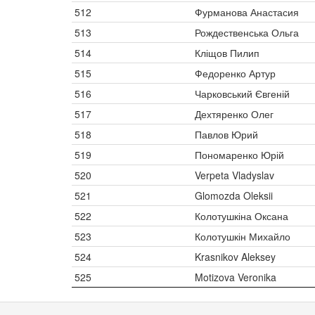
512
Фурманова Анастасия
513
Рождественська Ольга
514
Кліщов Пилип
515
Федоренко Артур
516
Чарковський Євгеній
517
Дехтяренко Олег
518
Павлов Юрий
519
Пономаренко Юрій
520
Verpeta Vladyslav
521
Glomozda Oleksii
522
Колотушкіна Оксана
523
Колотушкін Михайло
524
Krasnikov Aleksey
525
Motizova Veronika