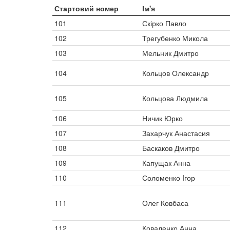
Стартовий номер
Ім'я
101
Скірко Павло
102
Трегубенко Микола
103
Мельник Дмитро
104
Кольцов Олександр
105
Кольцова Людмила
106
Ничик Юрко
107
Захарчук Анастасия
108
Баскаков Дмитро
109
Капущак Анна
110
Соломенко Iгор
111
Олег Ковбаса
112
Коваленко Анна