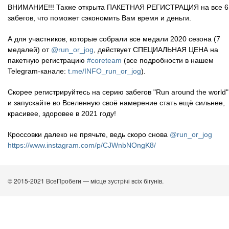
ВНИМАНИЕ!!! Также открыта ПАКЕТНАЯ РЕГИСТРАЦИЯ на все 6
забегов, что поможет сэкономить Вам время
и деньги.
А для участников, которые собрали все медали 2020 сезона (7
медалей) от
@run_or_jog
, действует СПЕЦИАЛЬНАЯ ЦЕНА на
пакетную регистрацию
#coreteam
(все подробности в нашем
Telegram-канале:
t.me/INFO_run_or_jog
).
Скорее регистрируйтесь на серию забегов "Run around the world"
и запускайте во Вселенную своё намерение стать ещё сильнее
,
красивее
, здоровее
в 2021 году!
Кроссовки далеко не прячьте, ведь скоро снова
@run_or_jog
https://www.instagram.com/p/CJWnbNOngK8/
© 2015-2021 ВсеПробеги — місце зустрічі всіх бігунів.