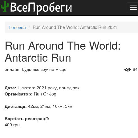
To
na
Головна
Run Around The World: Antarctic Run 2021
Run Around The World:
Antarctic Run
онлайн, будь-яке зручне місце
84
Дата:
1 лютого 2021 року, понеділок
Організатор:
Run Or Jog
Дистанції:
42км, 21км, 10км, 5км
Вартість реєстрації:
400 грн.