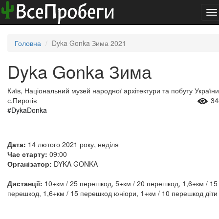
To
na
Головна
Dyka Gonka Зима 2021
Dyka Gonka Зима
Київ, Національний музей народної архітектури та побуту України
с.Пирогів
34
#DykaDonka
Дата:
14 лютого 2021 року, неділя
Час старту:
09:00
Організатор:
DYKA GONKA
Дистанції:
10+км / 25 перешкод, 5+км / 20 перешкод, 1,6+км / 15
перешкод, 1,6+км / 15 перешкод юніори, 1+км / 10 перешкод діти