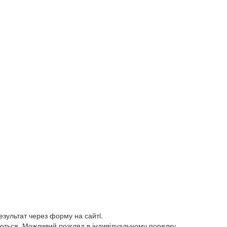
результат через форму на сайтi.
ються. Можливий розгляд в індивідуальному порядку.