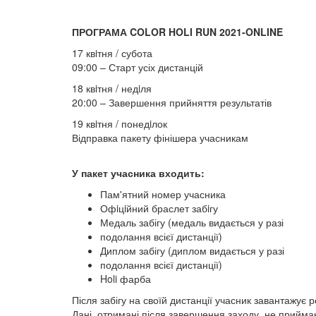
ПРОГРАМА COLOR HOLI RUN 2021-ONLINE
17 квiтня / субота
09:00 – Старт усіх дистанцій
18 квiтня / недiля
20:00 – Завершення прийняття результатів
19 квiтня / понедiлок
Відправка пакету фінішера учасникам
У пакет учасника входить:
Пам'ятний номер учасника
Офiцiйний браслет забiгу
Медаль забігу (медаль видається у разі
подолання всієї дистанції)
Диплом забігу (диплом видається у разі
подолання всієї дистанції)
Holi фарба
Після забігу на своїй дистанції учасник завантажує 
Дані, отримані після завершення заходу, не прийма