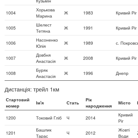
Кузьмін
Хорькова
1004
Ж
1983
Кривий Ріг
Марина
Шелест
1005
Ж
1991
Кривий Ріг
Тетяна
Насоненко
1006
Ж
1989
с. Покровс
Юлія
Довбня
1007
Ж
2008
Кривий Ріг
Анастасія
Буряк
1008
Ж
1996
Днепр
Анастасія
Дистанція: трейл 1км
Стартовий
Рік
Ім'я
Стать
Місто
номер
народження
Кривий
1200
Токовий Гліб
Ч
2014
Ріг
Башлик
Жовті
1201
Ч
2012
Тарас
Води