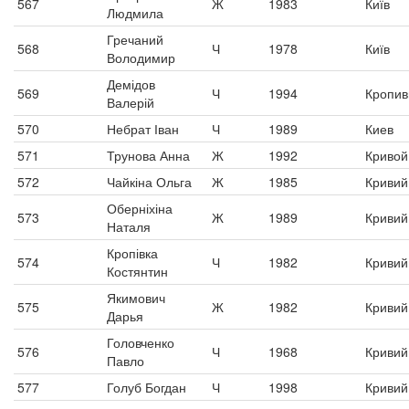
567
Ж
1983
Київ
Людмила
Гречаний
568
Ч
1978
Київ
Володимир
Демідов
569
Ч
1994
Кропив
Валерій
570
Небрат Іван
Ч
1989
Киев
571
Трунова Анна
Ж
1992
Кривой
572
Чайкіна Ольга
Ж
1985
Кривий 
Оберніхіна
573
Ж
1989
Кривий 
Наталя
Кропівка
574
Ч
1982
Кривий 
Костянтин
Якимович
575
Ж
1982
Кривий 
Дарья
Головченко
576
Ч
1968
Кривий 
Павло
577
Голуб Богдан
Ч
1998
Кривий 