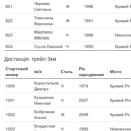
Черевко
821
Ж
1986
Кривий Р
Світлана
Тимохина
822
Ж
1991
Кривий Р
Вероника
Mashistov
823
Ч
1986
Нікопол
Mikhailo
824
Сусло Евгений
Ч
1992
Кривой 
Дистанція: трейл 3км
Стартовий
Рік
Ім'я
Стать
Місто
номер
народження
Коростельов
1000
Ч
1974
Кривий Ріг
Дмитро
Кузьменко
1001
Ч
2007
Кривой Рог
Николай
Бобровник
1002
Ж
2008
Кривий Ріг
Ксенія
Владислав
1003
Ч
1992
Новомоско