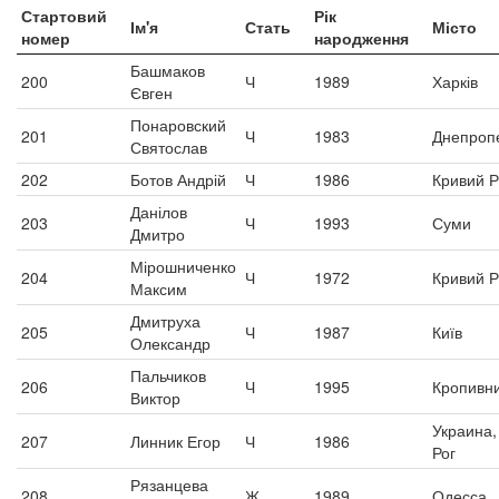
Стартовий
Рік
Ім'я
Стать
Місто
номер
народження
Башмаков
200
Ч
1989
Харків
Євген
Понаровский
201
Ч
1983
Днепроп
Святослав
202
Ботов Андрій
Ч
1986
Кривий Р
Данілов
203
Ч
1993
Суми
Дмитро
Мірошниченко
204
Ч
1972
Кривий Р
Максим
Дмитруха
205
Ч
1987
Київ
Олександр
Пальчиков
206
Ч
1995
Кропивн
Виктор
Украина,
207
Линник Егор
Ч
1986
Рог
Рязанцева
208
Ж
1989
Одесса