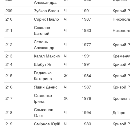
Александра
209
Зубков Євген
Ч
1991
Кривий Р
210
Сирих Павло
Ч
1987
Никопол
Соколов
211
Ч
1983
Никопол
Евгений
Лепень
212
Ч
1977
Кривий Р
Александр
213
Кагал Максим
Ч
1991
Кременч
214
Шибут Ян
Ч
1991
Кривой Р
Редченко
215
Ж
1984
Кривий Р
Катерина
216
Яшин Денис
Ч
1987
Кривой Р
Стаценко
217
Ж
1976
Кропивн
Ірина
Самсонов
218
Ч
1994
Днiпро
Олег
219
Смiрнов Юрiй
Ч
1980
Кривой Р