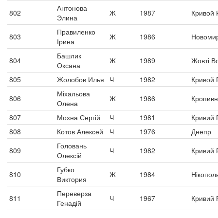
Антонова
802
Ж
1987
Кривой 
Элина
Правиленко
803
Ж
1986
Новоми
Ірина
Башлик
804
Ж
1989
Жовті В
Оксана
805
Жолобов Илья
Ч
1982
Кривой 
Міхальова
806
Ж
1986
Кропивн
Олена
807
Мохна Сергій
Ч
1981
Кривий Р
808
Котов Алексей
Ч
1976
Днепр
Головань
809
Ч
1982
Кривий Р
Олексій
Губко
810
Ж
1984
Нікопол
Виктория
Переверза
811
Ч
1967
Кривий Р
Генадій