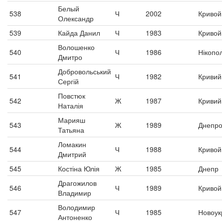
Белый
538
Ч
2002
Кривой
Олександр
539
Кайда Данил
Ч
1983
Кривой
Волошенко
540
Ч
1986
Нікопо
Дмитро
Добровольський
541
Ч
1982
Кривий 
Сергій
Повстюк
542
Ж
1987
Кривий 
Наталія
Марияш
543
Ж
1989
Днепро
Татьяна
Ломакин
544
Ч
1988
Кривой
Дмитрий
545
Костіна Юлія
Ж
1985
Днепр
Драгожилов
546
Ч
1989
Кривой
Владимир
Володимир
547
Ч
1985
Новоук
Антоненко