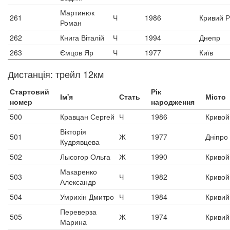
Мартинюк
261
Ч
1986
Кривий Р
Роман
262
Книга Віталій
Ч
1994
Днепр
263
Ємцов Яр
Ч
1977
Київ
Дистанція: трейл 12км
Стартовий
Рік
Ім'я
Стать
Місто
номер
народження
500
Кравцан Сергей
Ч
1986
Кривой
Вікторія
501
Ж
1977
Дніпро
Кудрявцева
502
Лысогор Ольга
Ж
1990
Кривой
Макаренко
503
Ч
1982
Кривой
Александр
504
Умрихін Дмитро
Ч
1984
Кривий 
Переверза
505
Ж
1974
Кривий 
Марина