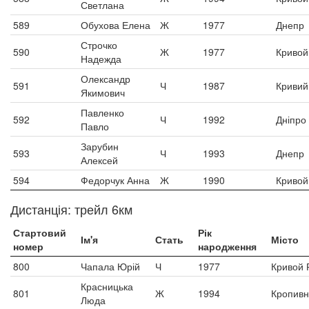
Светлана
589
Обухова Елена
Ж
1977
Днепр
Строчко
590
Ж
1977
Кривой
Надежда
Олександр
591
Ч
1987
Кривий 
Якимович
Павленко
592
Ч
1992
Дніпро
Павло
Зарубин
593
Ч
1993
Днепр
Алексей
594
Федорчук Анна
Ж
1990
Кривой
Дистанція: трейл 6км
Стартовий
Рік
Ім'я
Стать
Місто
номер
народження
800
Чапала Юрій
Ч
1977
Кривой 
Красницька
801
Ж
1994
Кропивн
Люда