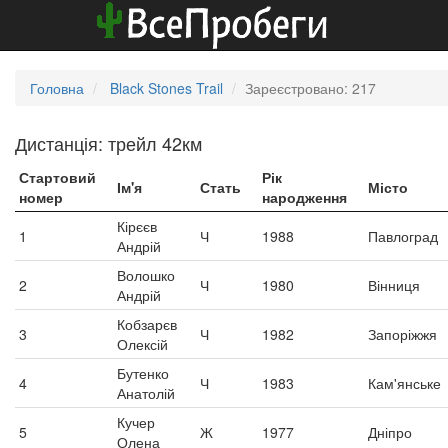
Головна
Black Stones Trail
Зареєстровано: 217
Дистанція: трейл 42км
Стартовий
Рік
Ім'я
Стать
Місто
номер
народження
Кірєєв
1
Ч
1988
Павлоград
Андрій
Волошко
2
Ч
1980
Вінниця
Андрій
Кобзарєв
3
Ч
1982
Запоріжжя
Олексій
Бутенко
4
Ч
1983
Кам'янське
Анатолій
Кучер
5
Ж
1977
Дніпро
Олена