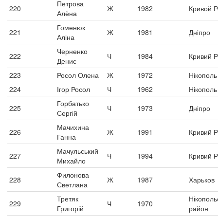
Петрова
220
Ж
1982
Кривой Р
Алёна
Гоменюк
221
Ж
1981
Дніпро
Аліна
Черненко
222
Ч
1984
Кривий Р
Денис
223
Росол Олена
Ж
1972
Нікополь
224
Ігор Росол
Ч
1962
Нікополь
Горбатько
225
Ч
1973
Дніпро
Сергій
Мачихина
226
Ж
1991
Кривий Р
Ганна
Мачульський
227
Ч
1994
Кривий Р
Михайло
Филонова
228
Ж
1987
Харьков
Светлана
Третяк
Нікополь
229
Ч
1970
Григорій
район