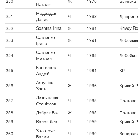
250
Ж
1970
Біляївка
Наталія
Медведєв
251
Ч
1982
Дніпропе
Денис
252
Sosnina Irina
Ж
1984
Krivoy R
Савченко
253
Ж
1991
Лобойків
Ірина
Савченко
254
Ч
1988
Лобойко
Михаил
Капітонов
255
Ч
1984
КР
Андрій
Алтуніна
256
Ж
1996
Кривий Р
Злата
Литвиненко
257
Ч
1995
Полтава
Станіслав
258
Добрик Віка
Ж
1995
Полтава
259
Валов Лев
Ч
1959
Кривой Р
Золотоус
260
Ч
1990
Запоріж
Вадим