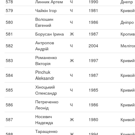
578
Линник Артем
Ч
1990
Днепр
579
Чайкін Ігор
Ч
1981
Кривой
Волошин
580
Ч
1986
Дніпро
Евгений
581
Борусан Ірина
Ж
1987
Кропив
Антропов
582
Ч
2004
Меліто
Андрій
Романенко
583
Ж
1997
Кривий 
Вікторія
Pinchuk
584
Ч
1987
Кривой
Aleksandr
Хіноцький
585
Ч
1985
Кривий 
Олександр
Петреченко
586
Ч
1986
Кривий 
Леонід
Носевич
587
Ж
1980
Кривой
Надежда
Таращенко
588
Ж
1994
Кривой