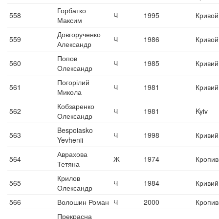
Горбатко
558
Ч
1995
Кривой
Максим
Довгорученко
559
Ч
1986
Кривой
Александр
Попов
560
Ч
1985
Кривий 
Олександр
Погорілий
561
Ч
1981
Кривий 
Микола
Кобзаренко
562
Ч
1981
Kyiv
Олександр
Bespoiasko
563
Ч
1998
Кривий 
Yevhenii
Аврахова
564
Ж
1974
Кропив
Тетяна
Крилов
565
Ч
1984
Кривий 
Олександр
566
Волошин Роман
Ч
2000
Кропив
Прекрасна