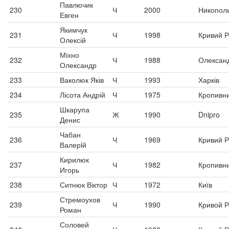
Павлючик
230
Ч
2000
Никопол
Евген
Якимчук
231
Ч
1998
Кривий Р
Олексій
Міхно
232
Ч
1988
Олексан
Олександр
233
Ваколюк Яків
Ч
1993
Харків
234
Лісота Андрій
Ч
1975
Кропивн
Шкарупа
235
Ж
1990
Dnipro
Денис
Чабан
236
Ч
1969
Кривий Р
Валерiй
Кирилюк
237
Ч
1982
Кропивн
Игорь
238
Ситнюк Віктор
Ч
1972
Київ
Стремоухов
239
Ч
1990
Кривой Р
Роман
Соловей