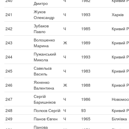
240
Ч
1982
Кривий Р
Дмитро
Жуков
241
Ч
1993
Харків
Олександр
Зубаков
242
Ч
1985
Кривий Р
Павло
Волошенко
243
Ж
1989
Кривий Р
Марина
Пужанський
244
Ч
1993
Кривий Р
Микола
Савельєв
245
Ч
1983
Кривий Р
Василь
Яхненко
246
Ж
1988
Кривой Р
Валентина
Сергій
247
Ч
1986
Новомос
Баришніков
248
Полєєв Сергій
Ч
93
Кривий Р
249
Панов Євген
Ч
1965
Біляївка
Панова