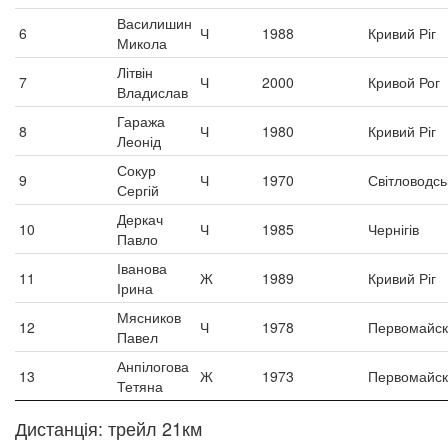
Василишин
6
Ч
1988
Кривий Ріг
Микола
Літвін
7
Ч
2000
Кривой Рог
Владислав
Гаража
8
Ч
1980
Кривий Ріг
Леонід
Сокур
9
Ч
1970
Світловодсь
Сергій
Деркач
10
Ч
1985
Чернігів
Павло
Іванова
11
Ж
1989
Кривий Ріг
Ірина
Мясников
12
Ч
1978
Первомайск
Павел
Анпілогова
13
Ж
1973
Первомайск
Тетяна
Дистанція: трейл 21км