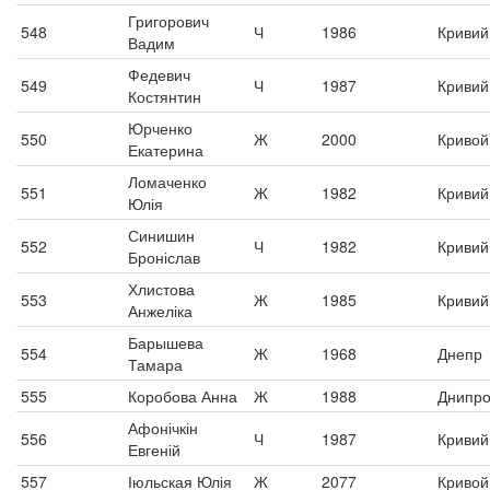
Григорович
548
Ч
1986
Кривий 
Вадим
Федевич
549
Ч
1987
Кривий 
Костянтин
Юрченко
550
Ж
2000
Кривой
Екатерина
Ломаченко
551
Ж
1982
Кривий 
Юлія
Синишин
552
Ч
1982
Кривий 
Броніслав
Хлистова
553
Ж
1985
Кривий 
Анжеліка
Барышева
554
Ж
1968
Днепр
Тамара
555
Коробова Анна
Ж
1988
Днипр
Афонічкін
556
Ч
1987
Кривий 
Евгеній
557
Іюльская Юлія
Ж
2077
Кривой