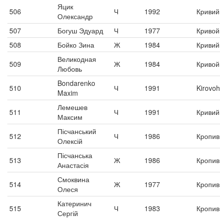
Яцик
506
Ч
1992
Кривий 
Олександр
507
Богуш Эдуард
Ч
1977
Кривой
508
Бойко Зина
Ж
1984
Кривий 
Великодная
509
Ж
1984
Кривой
Любовь
Bondarenko
510
Ч
1991
Kirovo
Maxim
Лемешев
511
Ч
1991
Кривий 
Максим
Пісчанський
512
Ч
1986
Кропив
Олексій
Пісчанська
513
Ж
1986
Кропив
Анастасія
Смоквина
514
Ж
1977
Кропив
Олеся
Катеринич
515
Ч
1983
Кропив
Сергій