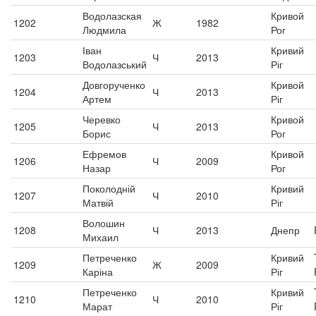
Водолазская
Кривой
1202
Ж
1982
Людмила
Рог
Іван
Кривий
1203
Ч
2013
Водолазський
Ріг
Довгорученко
Кривой
1204
Ч
2013
Артем
Ріг
Черевко
Кривой
1205
Ч
2013
Борис
Рог
Ефремов
Кривой
1206
Ч
2009
Назар
Рог
Поколодній
Кривий
1207
Ч
2010
Матвій
Ріг
Волошин
1208
Ч
2013
Днепр
Михаил
Петреченко
Кривий
1209
Ж
2009
Каріна
Ріг
Петреченко
Кривий
1210
Ч
2010
Марат
Ріг