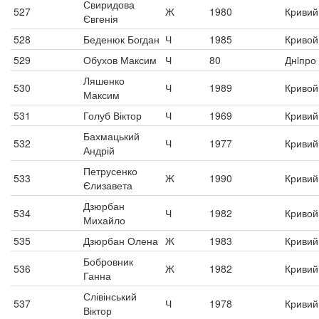
Свиридова
527
Ж
1980
Кривий 
Євгенія
528
Беденюк Богдан
Ч
1985
Кривой
529
Обухов Максим
Ч
80
Днiпро
Ляшенко
530
Ч
1989
Кривой
Максим
531
Голуб Віктор
Ч
1969
Кривий 
Бахмацький
532
Ч
1977
Кривий 
Андрій
Петрусенко
533
Ж
1990
Кривий 
Єлизавета
Дзюрбан
534
Ч
1982
Кривой
Михайло
535
Дзюрбан Олена
Ж
1983
Кривий 
Бобровник
536
Ж
1982
Кривий 
Ганна
Слівінський
537
Ч
1978
Кривий 
Віктор