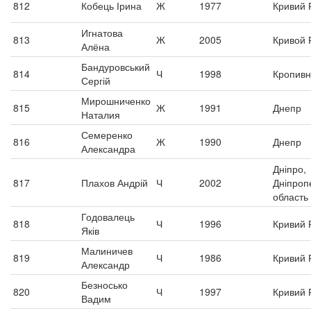
812
Кобець Ірина
Ж
1977
Кривий Р
Игнатова
813
Ж
2005
Кривой 
Алёна
Бандуровський
814
Ч
1998
Кропивн
Сергій
Мирошниченко
815
Ж
1991
Днепр
Наталия
Семеренко
816
Ж
1990
Днепр
Александра
Дніпро,
817
Плахов Андрій
Ч
2002
Дніпроп
область
Годовалець
818
Ч
1996
Кривий Р
Яків
Малиничев
819
Ч
1986
Кривий Р
Александр
Безносько
820
Ч
1997
Кривий Р
Вадим