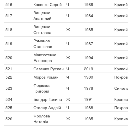
516
Косенко Сергій
Ч
1988
Кривий 
Ващенко
517
Ч
1984
Кривой
Анатолий
Ващенко
518
Ж
1985
Кривой
Светлана
Романов
519
Ч
1987
Кривий 
Станіслав
Максютенко
520
Ж
1994
Кривий 
Елеонора
521
Савенко Руслан
Ч
2019
Кривой
522
Мороз Роман
Ч
1980
Покров
Федюков
523
Ч
1978
Синель
Григорій
524
Бондар Галина
Ж
1991
Кропив
525
Столяр Андрій
Ч
1988
Покров
Фролова
526
Ж
1985
Кропив
Наталія