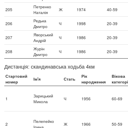
Петренко
205
Ж
1974
40-59
Наталія
Редька
206
Ч
1998
20-39
Дмитро
Яворський
207
Ч
1986
20-39
Андрій
Журін
208
Ч
1986
20-39
Дмитро
Дистанція: скандинавська ходьба 4км
Стартовий
Рік
Вікова
Ім'я
Стать
номер
народження
категор
Зарицький
1
Ч
1956
60-69
Микола
Пелепейко
2
Ж
1966
50-59
Ірина