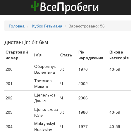
Головна
Кубок Гетьмана
Зареєстровано: 56
Дистанція: біг 6км
Стартовий
Рік
Вікова
Ім'я
Стать
номер
народження
категорія
Оберемчук
200
Ж
1970
40-59
Валентина
Третяков
201
Ч
2002
Микита
Щепельков
202
Ч
2006
Данііл
Щепелькова
203
Ж
1980
40-59
Юлія
Mokrynskyi
204
Ч
1977
40-59
Rostyslav