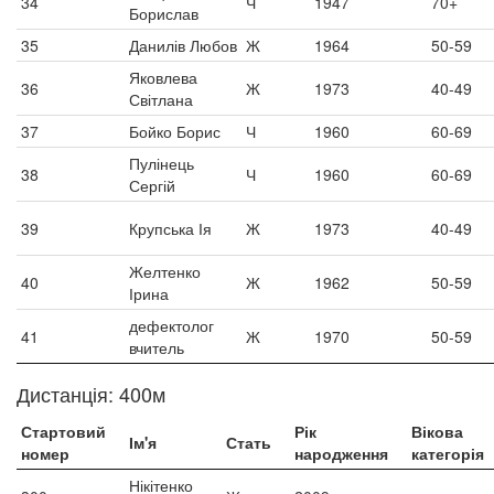
34
Ч
1947
70+
Борислав
35
Данилів Любов
Ж
1964
50-59
Яковлева
36
Ж
1973
40-49
Світлана
37
Бойко Борис
Ч
1960
60-69
Пулінець
38
Ч
1960
60-69
Сергій
39
Крупська Ія
Ж
1973
40-49
Желтенко
40
Ж
1962
50-59
Ірина
дефектолог
41
Ж
1970
50-59
вчитель
Дистанція: 400м
Стартовий
Рік
Вікова
Ім'я
Стать
номер
народження
категорія
Нікітенко