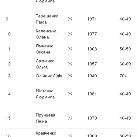
Людмила
Терещенко
9
Ж
1971
40-49
Раїса
Каленська
10
Ж
1977
40-49
Олена
Ямненко
11
Ж
1968
50-59
Оксана
Савченко
12
Ж
1957
60-69
Ольга
13
Олійник Лідія
Ж
1949
70+
Нікітенко
14
Ж
1981
40-49
Людмила
Прунцева
15
Ж
1979
40-49
Яніна
Кравченко
16
Ж
1969
50-59