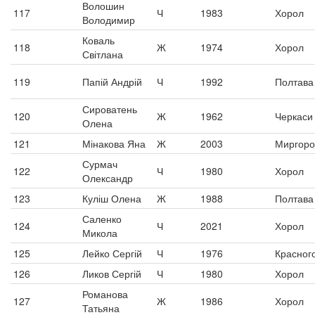
Волошин
117
Ч
1983
Хорол
Володимир
Коваль
118
Ж
1974
Хорол
Світлана
119
Папій Андрій
Ч
1992
Полтава
Сироватень
120
Ж
1962
Черкаси
Олена
121
Мінакова Яна
Ж
2003
Миргоро
Сурмач
122
Ч
1980
Хорол
Олександр
123
Куліш Олена
Ж
1988
Полтава
Саленко
124
Ч
2021
Хорол
Микола
125
Лейко Сергій
Ч
1976
Красного
126
Ликов Сергій
Ч
1980
Хорол
Романова
127
Ж
1986
Хорол
Татьяна