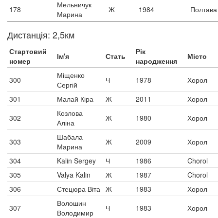
Мельничук
178
Ж
1984
Полтава
Марина
Дистанція: 2,5км
Стартовий
Рік
Ім'я
Стать
Місто
номер
народження
Міщенко
300
Ч
1978
Хорол
Сергій
301
Малай Кіра
Ж
2011
Хорол
Козлова
302
Ж
1980
Хорол
Аліна
Шабала
303
Ж
2009
Хорол
Марина
304
Kalin Sergey
Ч
1986
Chorol
305
Valya Kalin
Ж
1987
Chorol
306
Стецюра Віта
Ж
1983
Хорол
Волошин
307
Ч
1983
Хорол
Володимир