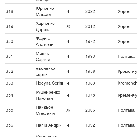
Юрченко
348
Ч
2022
Хорол
Максим
Харченко
349
Ж
2012
Хорол
Дарина
Фарига
350
Ч
1972
Хорол
Анатолій
Маник
351
Ч
1993
Полтава
Сергей
ніконенко
352
Ч
1958
Кременчу
сергій
353
Hodyna Serhii
Ч
1983
Kremenc
Кушниренко
354
Ч
1978
Кременчу
Николай
Найдьон
355
Ж
2006
Полтава
Стефанія
356
Папій Андрій
Ч
1992
Полтава
Ульяненко