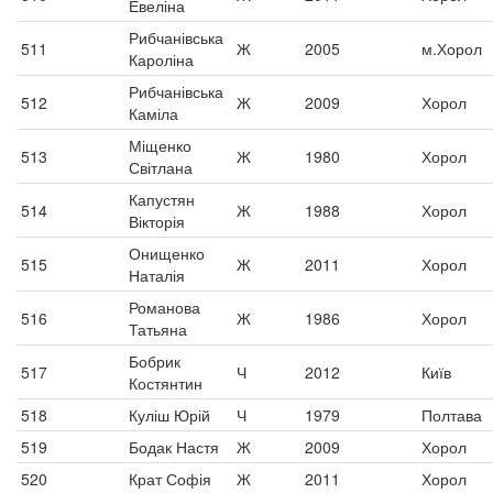
Евеліна
Рибчанівська
511
Ж
2005
м.Хорол
Кароліна
Рибчанівська
512
Ж
2009
Хорол
Каміла
Міщенко
513
Ж
1980
Хорол
Світлана
Капустян
514
Ж
1988
Хорол
Вікторія
Онищенко
515
Ж
2011
Хорол
Наталія
Романова
516
Ж
1986
Хорол
Татьяна
Бобрик
517
Ч
2012
Київ
Костянтин
518
Куліш Юрій
Ч
1979
Полтава
519
Бодак Настя
Ж
2009
Хорол
520
Крат Софія
Ж
2011
Хорол