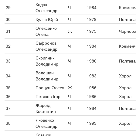
Кодак
29
Ч
1984
Кременч
Олександр
30
Куліш Юрій
Ч
1979
Полтава
Олексенко
31
Ж
1975
Чорноб
Олена
Сафронов
32
Ч
1984
Кременч
Олександр
Скрипник
33
Ч
1986
Полтава
Володимир
Волошин
34
Ч
1983
Хорол
Володимир
35
Процун Олеся
Ж
1986
Хорол
36
Петяков Ігор
Ч
1986
Хорол
Жароїд
37
Ч
1984
Полтава
Костянтин
Яковенко
38
Ч
1993
Хорол
Олександр
Козачок