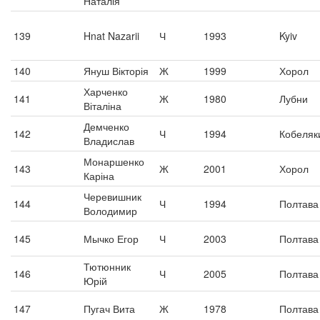
Наталія
139
Hnat Nazarii
Ч
1993
Kyiv
140
Януш Вікторія
Ж
1999
Хорол
Харченко
141
Ж
1980
Лубни
Віталіна
Демченко
142
Ч
1994
Кобеляк
Владислав
Монаршенко
143
Ж
2001
Хорол
Каріна
Черевишник
144
Ч
1994
Полтава
Володимир
145
Мычко Егор
Ч
2003
Полтава
Тютюнник
146
Ч
2005
Полтава
Юрій
147
Пугач Вита
Ж
1978
Полтава