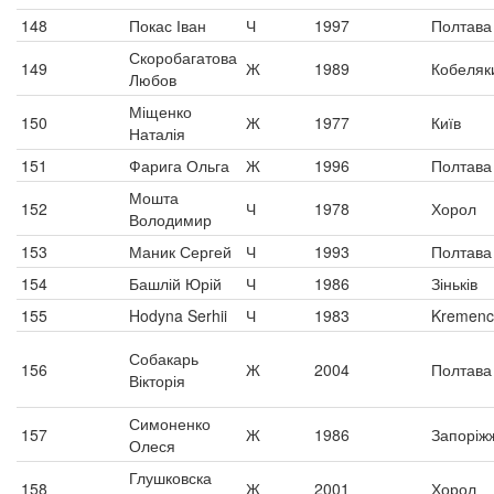
148
Покас Іван
Ч
1997
Полтава
Скоробагатова
149
Ж
1989
Кобеляк
Любов
Міщенко
150
Ж
1977
Київ
Наталія
151
Фарига Ольга
Ж
1996
Полтава
Мошта
152
Ч
1978
Хорол
Володимир
153
Маник Сергей
Ч
1993
Полтава
154
Башлій Юрій
Ч
1986
Зіньків
155
Hodyna Serhii
Ч
1983
Kremenc
Собакарь
156
Ж
2004
Полтава
Вікторія
Симоненко
157
Ж
1986
Запоріж
Олеся
Глушковска
158
Ж
2001
Хорол