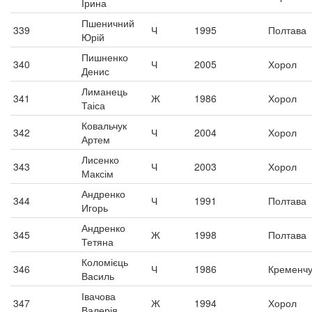
Ірина
Пшеничний
339
Ч
1995
Полтава
Юрій
Пишненко
340
Ч
2005
Хорол
Денис
Лиманець
341
Ж
1986
Хорол
Таіса
Ковальчук
342
Ч
2004
Хорол
Артем
Лисенко
343
Ч
2003
Хорол
Максім
Андренко
344
Ч
1991
Полтава
Игорь
Андренко
345
Ж
1998
Полтава
Тетяна
Коломієць
346
Ч
1986
Кременчу
Василь
Івачова
347
Ж
1994
Хорол
Валерія