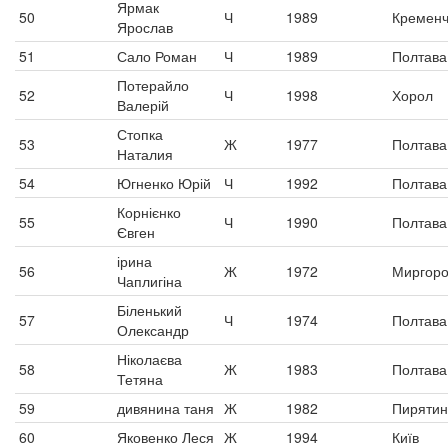
Ярмак
50
Ч
1989
Кременч
Ярослав
51
Сало Роман
Ч
1989
Полтава
Потерайло
52
Ч
1998
Хорол
Валерій
Стопка
53
Ж
1977
Полтава
Наталия
54
Югненко Юрій
Ч
1992
Полтава
Корнієнко
55
Ч
1990
Полтава
Євген
ірина
56
Ж
1972
Миргор
Чаплигіна
Біленький
57
Ч
1974
Полтава
Олександр
Ніколаєва
58
Ж
1983
Полтава
Тетяна
59
дивянина таня
Ж
1982
Пирятин
60
Яковенко Леся
Ж
1994
Київ