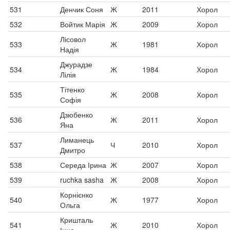
531
Денчик Соня
Ж
2011
Хорол
532
Войтик Марія
Ж
2009
Хорол
Лісовол
533
Ж
1981
Хорол
Надія
Джурадзе
534
Ж
1984
Хорол
Лілія
Тітенко
535
Ж
2008
Хорол
Софія
Дзюбенко
536
Ж
2011
Хорол
Яна
Лиманець
537
Ч
2010
Хорол
Дмитро
538
Середа Ірина
Ж
2007
Хорол
539
ruchka sasha
Ж
2008
Хорол
Корнієнко
540
Ж
1977
Хорол
Ольга
Кришталь
541
Ж
2010
Хорол