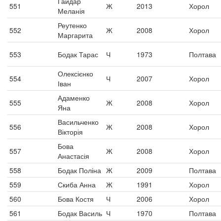
Гайдар
551
Ж
2013
Хорол
Меланія
Реутенко
552
Ж
2008
Хорол
Маргарита
553
Бодак Тарас
Ч
1973
Полтава
Олексієнко
554
Ч
2007
Хорол
Іван
Адаменко
555
Ж
2008
Хорол
Яна
Васильченко
556
Ж
2008
Хорол
Вікторія
Бова
557
Ж
2008
Хорол
Анастасія
558
Бодак Поліна
Ж
2009
Полтава
559
Скиба Анна
Ж
1991
Хорол
560
Бова Костя
Ч
2006
Хорол
561
Бодак Василь
Ч
1970
Полтава