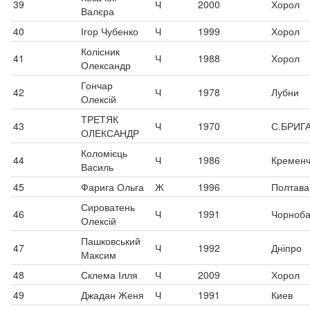
39
Ч
2000
Хорол
Валєра
40
Ігор Чубенко
Ч
1999
Хорол
Колісник
41
Ч
1988
Хорол
Олександр
Гончар
42
Ч
1978
Лубни
Олексій
ТРЕТЯК
43
Ч
1970
С.БРИГ
ОЛЕКСАНДР
Коломієць
44
Ч
1986
Кременч
Василь
45
Фарига Ольга
Ж
1996
Полтава
Сироватень
46
Ч
1991
Чорноб
Олексій
Пашковський
47
Ч
1992
Дніпро
Максим
48
Склема Ілля
Ч
2009
Хорол
49
Джадан Женя
Ч
1991
Киев