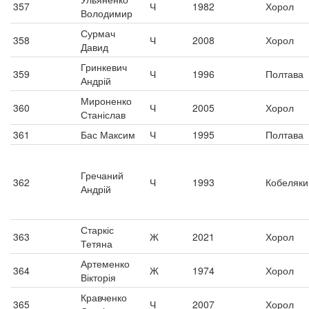
357
Ч
1982
Хорол
Володимир
Сурмач
358
Ч
2008
Хорол
Давид
Гринкевич
359
Ч
1996
Полтава
Андрій
Мироненко
360
Ч
2005
Хорол
Станіслав
361
Бас Максим
Ч
1995
Полтава
Гречаний
362
Ч
1993
Кобеляки
Андрій
Старкіс
363
Ж
2021
Хорол
Тетяна
Артеменко
364
Ж
1974
Хорол
Вікторія
Кравченко
365
Ч
2007
Хорол