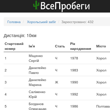
Головна
Хорольський забіг
Зареєстровано: 432
Дистанція: 10км
Стартовий
Рік
Ім'я
Стать
Місто
номер
народження
Міщенко
1
Ч
1978
Хорол
Сергій
Данилейко
2
Ч
1983
Хорол
Павло
Данилейко
3
Ж
1990
Хорол
Марина
Саліженко
4
Ч
1992
Хорол
Юрій
Богданов
5
Ч
1986
Полтава
Олександр