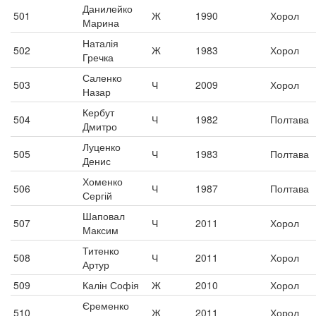
Данилейко
501
Ж
1990
Хорол
Марина
Наталія
502
Ж
1983
Хорол
Гречка
Саленко
503
Ч
2009
Хорол
Назар
Кербут
504
Ч
1982
Полтава
Дмитро
Луценко
505
Ч
1983
Полтава
Денис
Хоменко
506
Ч
1987
Полтава
Сергій
Шаповал
507
Ч
2011
Хорол
Максим
Титенко
508
Ч
2011
Хорол
Артур
509
Калін Софія
Ж
2010
Хорол
Єременко
510
Ж
2011
Хорол