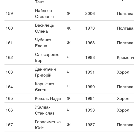
Таня
Найдьон
159
Ж
2006
Полтава
Стефанія
Василець
160
Ж
1973
Полтава
Олена
Чубенко
161
Ж
1963
Полтава
Елена
Слюсаренко
162
Ч
1988
Кременч
Ігор
Данильчин
163
Ч
1991
Хорол
Григорій
Корнієнко
164
Ч
1990
Полтава
Євген
165
Коваль Надія
Ж
1984
Хорол
Жалдак
166
Ч
1993
Хорол
Станіслав
Герасименко
167
Ж
1987
Полтава
Юлія