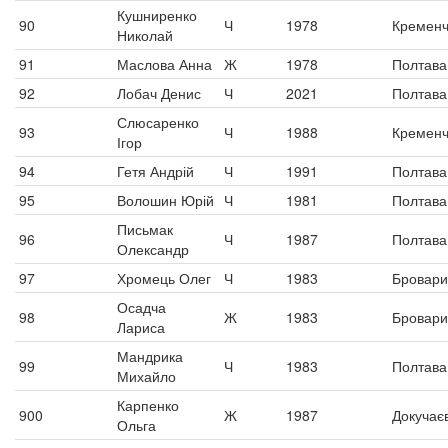
Кушниренко
90
Ч
1978
Кременч
Николай
91
Маслова Анна
Ж
1978
Полтава
92
Лобач Денис
Ч
2021
Полтава
Слюсаренко
93
Ч
1988
Кременч
Ігор
94
Гетя Андрій
Ч
1991
Полтава
95
Волошин Юрій
Ч
1981
Полтава
Письмак
96
Ч
1987
Полтава
Олександр
97
Хромець Олег
Ч
1983
Бровари
Осадча
98
Ж
1983
Бровари
Лариса
Мандрика
99
Ч
1983
Полтава
Михайло
Карпенко
900
Ж
1987
Докучає
Ольга