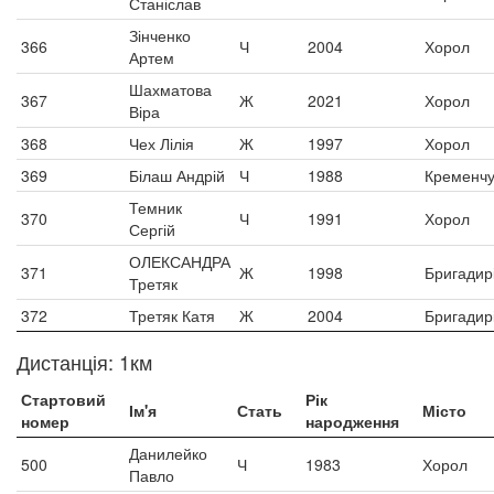
Станіслав
Зінченко
366
Ч
2004
Хорол
Артем
Шахматова
367
Ж
2021
Хорол
Віра
368
Чех Лілія
Ж
1997
Хорол
369
Білаш Андрій
Ч
1988
Кременчу
Темник
370
Ч
1991
Хорол
Сергій
ОЛЕКСАНДРА
371
Ж
1998
Бригадир
Третяк
372
Третяк Катя
Ж
2004
Бригадир
Дистанція: 1км
Стартовий
Рік
Ім'я
Стать
Місто
номер
народження
Данилейко
500
Ч
1983
Хорол
Павло