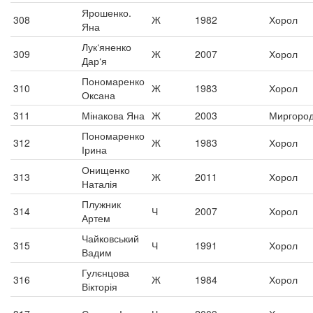
Ярошенко.
308
Ж
1982
Хорол
Яна
Лук‘яненко
309
Ж
2007
Хорол
Дар‘я
Пономаренко
310
Ж
1983
Хорол
Оксана
311
Мінакова Яна
Ж
2003
Миргоро
Пономаренко
312
Ж
1983
Хорол
Ірина
Онищенко
313
Ж
2011
Хорол
Наталія
Плужник
314
Ч
2007
Хорол
Артем
Чайковський
315
Ч
1991
Хорол
Вадим
Гулєнцова
316
Ж
1984
Хорол
Вікторія