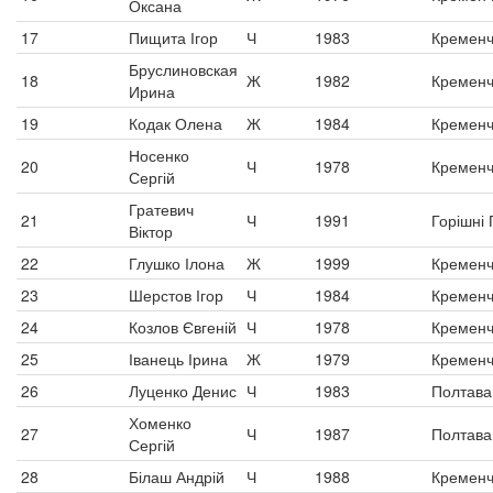
Оксана
17
Пищита Ігор
Ч
1983
Кременч
Бруслиновская
18
Ж
1982
Кременч
Ирина
19
Кодак Олена
Ж
1984
Кременч
Носенко
20
Ч
1978
Кременч
Сергій
Гратевич
21
Ч
1991
Горішні 
Віктор
22
Глушко Ілона
Ж
1999
Кременч
23
Шерстов Ігор
Ч
1984
Кременч
24
Козлов Євгеній
Ч
1978
Кременч
25
Іванець Ірина
Ж
1979
Кременч
26
Луценко Денис
Ч
1983
Полтава
Хоменко
27
Ч
1987
Полтава
Сергій
28
Білаш Андрій
Ч
1988
Кременч