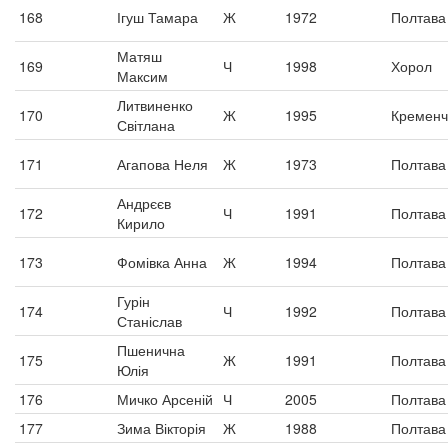
168
Ігуш Тамара
Ж
1972
Полтава
Матяш
169
Ч
1998
Хорол
Максим
Литвиненко
170
Ж
1995
Кременч
Світлана
171
Агапова Неля
Ж
1973
Полтава
Андрєєв
172
Ч
1991
Полтава
Кирило
173
Фомівка Анна
Ж
1994
Полтава
Гурін
174
Ч
1992
Полтава
Станіслав
Пшенична
175
Ж
1991
Полтава
Юлія
176
Мичко Арсеній
Ч
2005
Полтава
177
Зима Вікторія
Ж
1988
Полтава