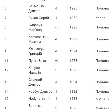
Сенченко
6
Ч
1995
Полтава
Дмитро
7
Ликов Сергій
Ч
1980
Хорол
Сидорук
8
Ж
1990
Полтава
Мар'яна
Карчевський
9
Ч
1997
Полтава
Максим
Юхимець
10
Ч
1974
Полтава
Григорій
11
Пугач Вита
Ж
1978
Полтава
Хохуля
12
Ж
1975
Полтава
Наталія
Скрипай
13
Ч
1994
Полтава
Дмитро
14
Кербут Дмитро
Ч
1982
Полтава
15
Hodyna Serhii
Ч
1983
Kremenc
Величко
16
Ж
1976
Кременч