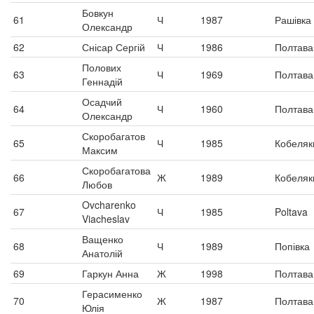
Бовкун
61
Ч
1987
Рашівка
Олександр
62
Снісар Сергій
Ч
1986
Полтава
Полових
63
Ч
1969
Полтава
Геннадій
Осадчий
64
Ч
1960
Полтава
Олександр
Скоробагатов
65
Ч
1985
Кобеляк
Максим
Скоробагатова
66
Ж
1989
Кобеляк
Любов
Ovcharenko
67
Ч
1985
Poltava
Viacheslav
Ващенко
68
Ч
1989
Попівка
Анатолій
69
Гаркун Анна
Ж
1998
Полтава
Герасименко
70
Ж
1987
Полтава
Юлія