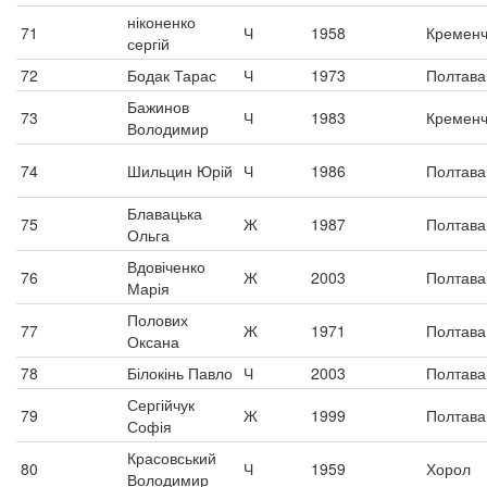
ніконенко
71
Ч
1958
Кременч
сергій
72
Бодак Тарас
Ч
1973
Полтава
Бажинов
73
Ч
1983
Кременч
Володимир
74
Шильцин Юрій
Ч
1986
Полтава
Блавацька
75
Ж
1987
Полтава
Ольга
Вдовіченко
76
Ж
2003
Полтава
Марія
Полових
77
Ж
1971
Полтава
Оксана
78
Білокінь Павло
Ч
2003
Полтава
Сергійчук
79
Ж
1999
Полтава
Софія
Красовський
80
Ч
1959
Хорол
Володимир