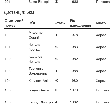
901
Зима Вікторія
Ж
1988
Полтава
Дистанція: 5км
Стартовий
Рік
Ім'я
Стать
Місто
номер
народження
Міщенко
100
Ч
1978
Хорол
Сергій
Наталія
101
Ж
1983
Хорол
Гречка
Кавалер
102
Ж
1982
Хорол
Наталія
Турченко
103
Ч
1988
Хорол
Володимир
104
Козлова Аліна
Ж
1980
Хорол
105
Бодак Ольга
Ж
1979
Полтава
106
Кербут Дмитро
Ч
1982
Полтава