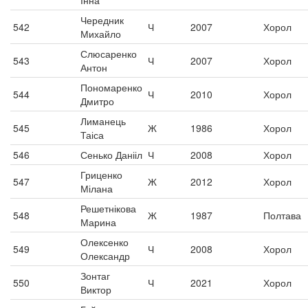
Інна
Чередник
542
Ч
2007
Хорол
Михайло
Слюсаренко
543
Ч
2007
Хорол
Антон
Пономаренко
544
Ч
2010
Хорол
Дмитро
Лиманець
545
Ж
1986
Хорол
Таіса
546
Сенько Данііл
Ч
2008
Хорол
Гриценко
547
Ж
2012
Хорол
Мілана
Решетнікова
548
Ж
1987
Полтава
Марина
Олексенко
549
Ч
2008
Хорол
Олександр
Зонтаг
550
Ч
2021
Хорол
Виктор