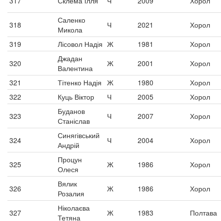
317
Склема Ілля
Ч
2009
Хорол
Саленко
318
Ч
2021
Хорол
Микола
319
Лісовол Надія
Ж
1981
Хорол
Джадан
320
Ж
2001
Хорол
Валентина
321
Тітенко Надія
Ж
1980
Хорол
322
Куць Віктор
Ч
2005
Хорол
Буданов
323
Ч
2007
Хорол
Станіслав
Синягівський
324
Ч
2004
Хорол
Андрій
Процун
325
Ж
1986
Хорол
Олеся
Вялик
326
Ж
1986
Хорол
Розалия
Ніколаєва
327
Ж
1983
Полтава
Тетяна