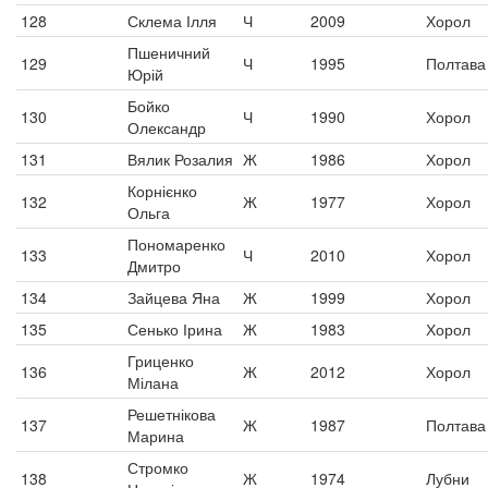
128
Склема Ілля
Ч
2009
Хорол
Пшеничний
129
Ч
1995
Полтава
Юрій
Бойко
130
Ч
1990
Хорол
Олександр
131
Вялик Розалия
Ж
1986
Хорол
Корнієнко
132
Ж
1977
Хорол
Ольга
Пономаренко
133
Ч
2010
Хорол
Дмитро
134
Зайцева Яна
Ж
1999
Хорол
135
Сенько Ірина
Ж
1983
Хорол
Гриценко
136
Ж
2012
Хорол
Мілана
Решетнікова
137
Ж
1987
Полтава
Марина
Стромко
138
Ж
1974
Лубни