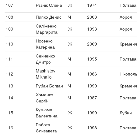
107
Рєзнік Олена
Ж
1974
Пoлтава
108
Пипко Денис
Ч
2003
Хорол
Саліженко
109
Ж
1993
Хорол
Маргарита
Носенко
110
Ж
2009
Кременч
Катерина
Сенченко
111
Ч
1995
Полтава
Дмитро
Mashistov
112
Ч
1986
Нікопол
Mikhailo
113
Рубан Богдан
Ч
1990
Кременч
Хоменко
114
Ч
1987
Полтава
Сергій
Кузьома
115
Ж
1999
Лубни
Валентина
Работа
116
Ж
1998
Полтава
Єлизавета