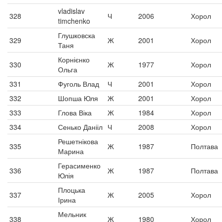
vladislav
328
Ч
2006
Хорол
timchenko
Глушковска
329
Ж
2001
Хорол
Таня
Корнієнко
330
Ж
1977
Хорол
Ольга
331
Фуголь Влад
Ч
2001
Хорол
332
Шопша Юля
Ж
2001
Хорол
333
Глова Віка
Ж
1984
Хорол
334
Сенько Данііл
Ч
2008
Хорол
Решетнікова
335
Ж
1987
Полтава
Марина
Герасименко
336
Ж
1987
Полтава
Юлія
Плоцька
337
Ж
2005
Хорол
Ірина
Мельник
338
Ж
1980
Хорол