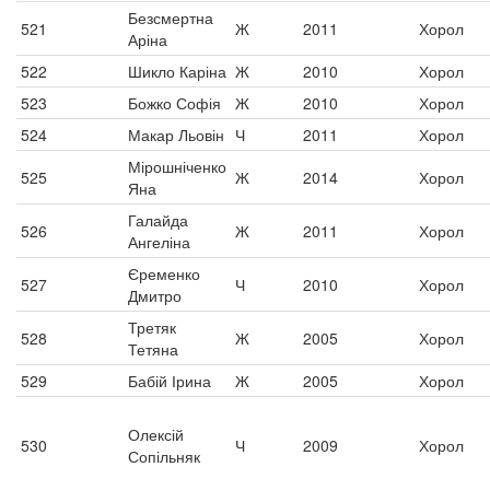
Безсмертна
521
Ж
2011
Хорол
Аріна
522
Шикло Каріна
Ж
2010
Хорол
523
Божко Софія
Ж
2010
Хорол
524
Макар Льовін
Ч
2011
Хорол
Мірошніченко
525
Ж
2014
Хорол
Яна
Галайда
526
Ж
2011
Хорол
Ангеліна
Єременко
527
Ч
2010
Хорол
Дмитро
Третяк
528
Ж
2005
Хорол
Тетяна
529
Бабій Ірина
Ж
2005
Хорол
Олексій
530
Ч
2009
Хорол
Сопільняк