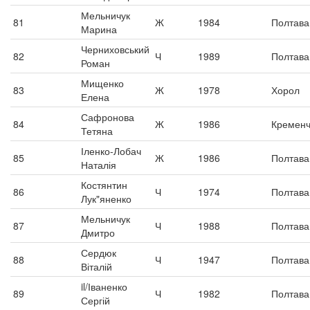
Мельничук
81
Ж
1984
Полтава
Марина
Черниховський
82
Ч
1989
Полтава
Роман
Мищенко
83
Ж
1978
Хорол
Елена
Сафронова
84
Ж
1986
Кременч
Тетяна
Іленко-Лобач
85
Ж
1986
Полтава
Наталія
Костянтин
86
Ч
1974
Полтава
Лук"яненко
Мельничук
87
Ч
1988
Полтава
Дмитро
Сердюк
88
Ч
1947
Полтава
Віталій
il/Іваненко
89
Ч
1982
Полтава
Сергій