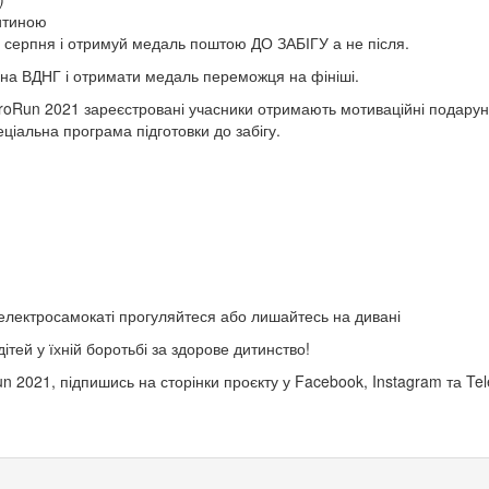
дитиною
21 серпня і отримуй медаль поштою ДО ЗАБІГУ а не після.
и на ВДНГ і отримати медаль переможця на фініші.
roRun 2021 зареєстровані учасники отримають мотиваційні подарунк
ціальна програма підготовки до забігу.
и електросамокаті прогуляйтеся або лишайтесь на дивані
тей у їхній боротьбі за здорове дитинство!
 2021, підпишись на сторінки проєкту у Facebook, Instagram та Te