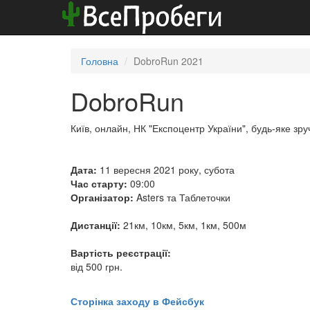
Головна
DobroRun 2021
DobroRun
Київ, онлайн, НК "Експоцентр України", будь-яке зру
Дата:
11 вересня 2021 року, субота
Час старту:
09:00
Організатор:
Asters та Таблеточки
Дистанції:
21км, 10км, 5км, 1км, 500м
Вартість реєстрації:
від 500 грн.
Сторінка заходу в Фейсбук