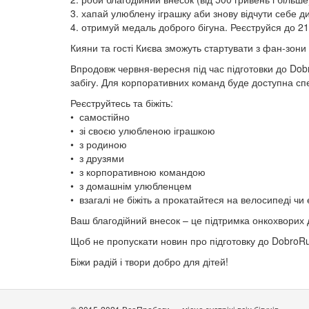
3️. хапай улюблену іграшку аби знову відчути себе 
4️. отримуй медаль доброго бігуна. Реєструйся до 
Кияни та гості Києва зможуть стартувати з фан-зон
Впродовж червня-вересня під час підготовки до Dob
забігу. Для корпоративних команд буде доступна спе
Реєструйтесь та біжіть:
• самостійно
• зі своєю улюбленою іграшкою
• з родиною
• з друзями
• з корпоративною командою
• з домашнім улюбленцем
• взагалі не біжіть а прокатайтеся на велосипеді ч
Ваш благодійний внесок – це підтримка онкохворих ді
Щоб не пропускати новин про підготовку до DobroRun
Біжи радій і твори добро для дітей!