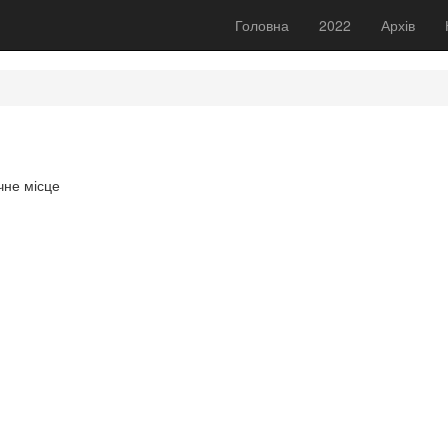
Головна
2022
Архів
чне місце