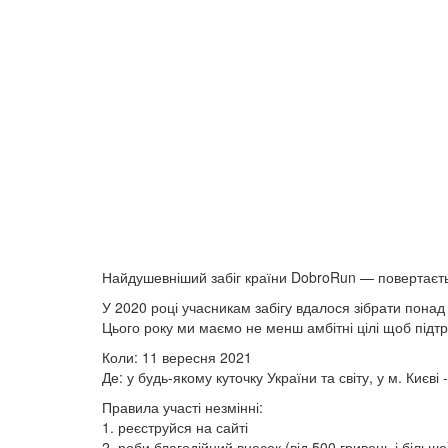
Найдушевніший забіг країни DobroRun — повертаєт
У 2020 році учасникам забігу вдалося зібрати пона
Цього року ми маємо не менш амбітні цілі щоб підтр
Коли: 11 вересня 2021
Де: у будь-якому куточку України та світу, у м. Києв
Правила участі незмінні:
1️. реєструйся на сайті
2️. роби благодійний внесок (від 500 гривень і більше