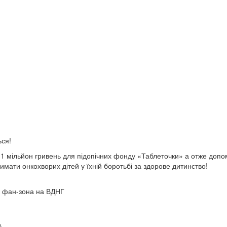
ься!
д 1 мільйон гривень для підопічних фонду «Таблеточки» а отже допо
имати онкохворих дітей у їхній боротьбі за здорове дитинство!
і - фан-зона на ВДНГ
)