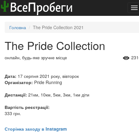
To
na
Головна
The Pride Collection 2021
The Pride Collection
онлайн, будь-яке зручне місце
231
Дата:
17 серпня 2021 року, вівторок
Організатор:
Pride Running
Дистанції:
21км, 10км, 5км, 3км, 1км діти
Вартість реєстрації:
333 грн.
Сторінка заходу в Instagram