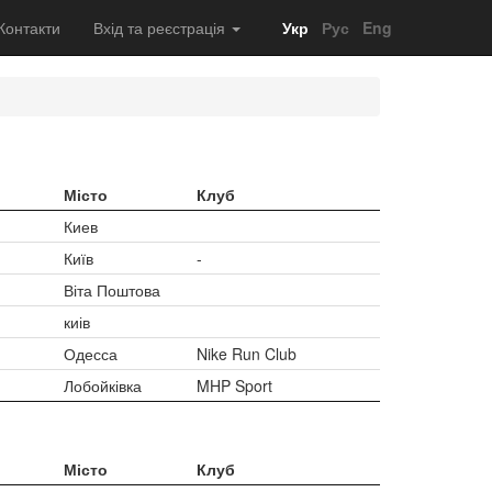
Контакти
Вхід та реєстрація
Укр
Рус
Eng
Місто
Клуб
Киев
Київ
-
Віта Поштова
киів
Одесса
Nike Run Club
Лобойківка
MHP Sport
Місто
Клуб