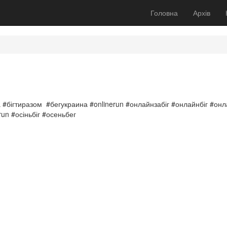
Головна
Архів
а #бігтиразом #бегукраина #onlinerun #онлайнзабіг #онлайнбіг #онл
un #осіньбіг #осеньбег