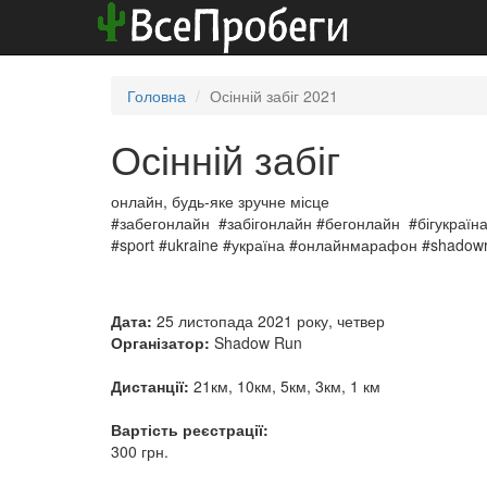
Головна
Осінній забіг 2021
Осінній забіг
онлайн, будь-яке зручне місце
#забегонлайн #забігонлайн #бегонлайн #бігукраїн
#sport #ukraine #україна #онлайнмарафон #shadowr
Дата:
25 листопада 2021 року, четвер
Організатор:
Shadow Run
Дистанції:
21км, 10км, 5км, 3км, 1 км
Вартість реєстрації:
300 грн.