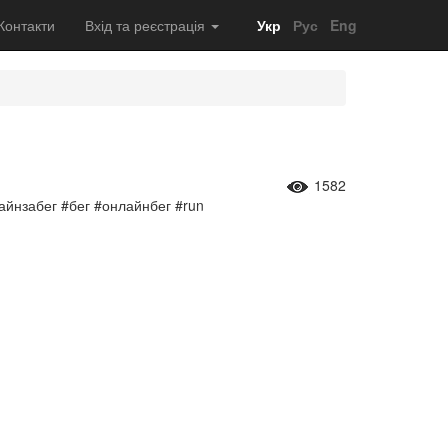
Контакти
Вхід та реєстрація
Укр
Рус
Eng
1582
айнзабег #бег #онлайнбег #run