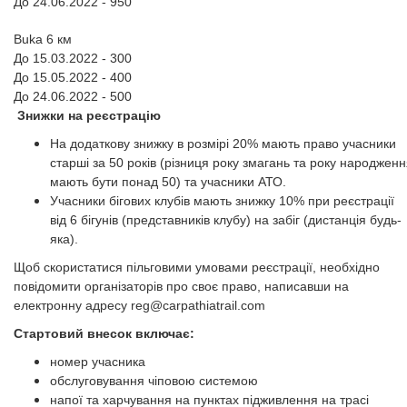
До
24.06.2022
- 950
Buka 6 км
До 15.03
.2022
- 300
До 15.05.2022 - 400
До
24.06.2022
- 500
Знижки на реєстрацію
На додаткову знижку в розмірі 20% мають право учасники
старші за 50 років (різниця року змагань та року народжен
мають бути понад 50) та учасники АТО.
Учасники бігових клубів мають знижку 10% при реєстрації
від 6 бігунів (представників клубу) на забіг (дистанція будь-
яка).
Щоб скористатися пільговими умовами реєстрації, необхідно
повідомити організаторів про своє право, написавши на
електронну адресу
reg@carpathiatrail.com
Стартовий внесок включає:
номер учасника
обслуговування чіповою системою
напої та харчування на пунктах підживлення на трасі