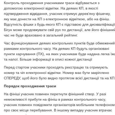
Контроль проходження учасниками траси відбувається з
допомогою електронної відмітки. На деяких КП, в якості
підтвердження відвідання, учасник отримує дерев’яну фішечку,
яку має донести на КП з електронною відміткою, або на фініш.
Відсутність фішки з будь-якого КП є підставою для дискваліфікації
Бігун може продовжувати свій рух по дистанції, але його фінішни
час не буде враховано в загальний рейтинг.
Час функціонування деяких контрольних пунктів буде обмежений
рамками контрольного часу. На деяких КП будуть організовані
пункти харчування (ПХ), на яких учасникам буде надана легка їж
та напої. Більше інформації в описі кожної дистанції
Перед стартом учасники проходять реєстрацію та отримують
номер та чіп електронної відмітки. Номер має бути закріплено
СПЕРЕДУ, щоб його було видно протягом всієї дистанції та на КП
Порядок проходження траси
На фініші учасник повинен перетнути фінішний створ. У разі
неможливості прибути на фініш в рамках контрольного часу,
учасник повинен повідомити організаторів мобільним телефоном
про своє місце перебування. В іншому випадку учасник втрачає