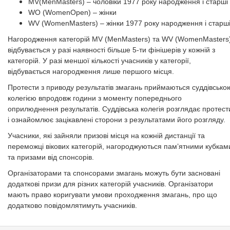
MV(MenMasters) – чоловіки 1977 року народження і старші
WO (WomenOpen) – жінки
WV (WomenMasters) – жінки 1977 року народження і старш
Нагородження категорій MV (MenMasters) та WV (WomenMasters
відбувається у разі наявності більше 5-ти фінішерів у кожній з
категорій. У разі меншої кількості учасників у категорії,
відбувається нагородження лише першого місця.
Протести з приводу результатів змагань приймаються суддівсько
колегією впродовж години з моменту попереднього
оприлюднення результатів. Суддівська колегія розглядає протест
і ознайомлює зацікавлені сторони з результатами його розгляду.
Учасники, які зайняли призові місця на кожній дистанції та
переможці вікових категорій, нагороджуються пам’ятними кубкам
та призами від спонсорів.
Організаторами та спонсорами змагань можуть бути засновані
додаткові призи для різних категорій учасників. Організатори
мають право коригувати умови проходження змагань, про що
додатково повідомлятимуть учасників.