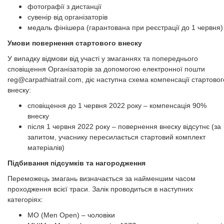
фотографії з дистанції
сувенір від організаторів
медаль фінішера (гарантована при реєстрації до 1 червня)
Умови повернення стартового внеску
У випадку відмови від участі у змаганнях та попереднього
сповіщення Організаторів за допомогою електронної пошти
reg@carpathiatrail.com
, діє наступна схема компенсації стартовог
внеску:
сповіщення до 1 червня 2022 року – компенсація 90%
внеску
після 1 червня 2022 року – повернення внеску відсутнє (за
запитом, учаснику пересилається стартовий комплект
матеріалів)
Підбивання підсумків та нагородження
Переможець змагань визначається за найменшим часом
проходження всієї траси. Залік проводиться в наступних
категоріях:
MO (Men Open) – чоловіки