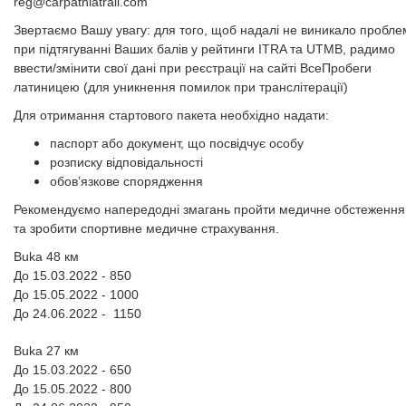
reg@carpathiatrail.com
Звертаємо Вашу увагу: для того, щоб надалі не виникало пробле
при підтягуванні Ваших балів у рейтинги ITRA та UTMB, радимо
ввести/змінити свої дані при реєстрації на сайті ВсеПробеги
латиницею (для уникнення помилок при транслітерації)
Для отримання стартового пакета необхідно надати:
паспорт або документ, що посвідчує особу
розписку відповідальності
обов’язкове спорядження
Рекомендуємо напередодні змагань пройти медичне обстеження
та зробити спортивне медичне страхування.
Buka 48 км
До 15.03.2022 - 850
До 15.05.2022 - 1000
До 24.06.2022 - 1150
Buka 27 км
До 15.03
.2022
- 650
До 15.05.2022 - 800