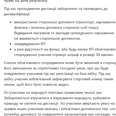
право на залік результату.
Під час проходження дистанції заборонено та призводить до
дискваліфікації:
використання сторонньої допомоги (транспорт, харчування
фізична і технічна допомога сторонніх осіб тощо).
Відвідання магазинів та закладів громадського харчування
не вважається сторонньою допомогою.
невідвідування КП
у разі відсутності на фініші, або будь-якому КП обов’язково
спорядження учасник отримує штраф в розмірі 30 хвилин
Список обов’язкового спорядження може бути змінений в сторон
його зменшення за сприятливих погодних умов, про що буде
повідомлено учасників під час реєстрації на базі забігу. Під час
забігу учасник зобов’язаний зафіксувати стартовий номер таким
чином, щоб його було повністю видно.
Усі учасники на маршруті пов'язані правилами чесної гри.
Забороняється втручатися в маркування маршруту, руйнувати
природу чи смітити на дистанції. Усі учасники звертають увагу на
травми інших учасників змагань і зобов'язані допомагати тим, хто
потребує допомогу та повідомляти організаторів про ситуацію, т