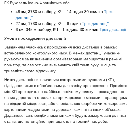
ГК Буковель Івано-Франківська обл.
48 км, 3730 м набору, КЧ – 14 годин 30 хвилин
Трек
дистанції
27 км, 1730 м набору, КЧ – 8 годин
Трек дистанції
6 км, 345 м набору, КЧ – 1 година 30 хвилин
Трек дистанці
Умови проходження дистанцій
Завданням учасника є проходження всієї дистанції в рамках
встановленого контрольного часу. В межах дистанції учасники
рухаються за визначеним організаторами маршрутом в режимі
non-stop, та самостійно визначають свій темп руху, місце та
тривалість свого відпочинку.
Нитка дистанції визначається контрольними пунктами (КП),
відвідання яких є обов’язковим для заліку проходження. Проміжо
між КП проходить по найбільш логічному шляху і прокладено по
явних дорогах та стежках та промарковано мітками – прапорцям
на відкритій місцевості, або спеціальною фарбою чи кольоровим
картонними квадратами на деревах, камінні та інших об’єктах.
Додатково, світловідбивними мітками будуть замарковані ділянки
етапів, що потенційно припадають на темний час доби.