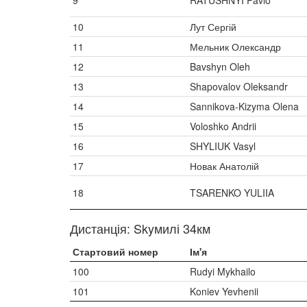
9
RATUSHNYI Pavlo
10
Лут Сергій
11
Мельник Олександр
12
Bavshyn Oleh
13
Shapovalov Oleksandr
14
Sannikova-Kizyma Olena
15
Voloshko Andrii
16
SHYLIUK Vasyl
17
Новак Анатолій
18
TSARENKO YULIIA
Дистанція: Skyмилі 34км
Стартовий номер
Ім'я
100
Rudyi Mykhailo
101
Koniev Yevhenii