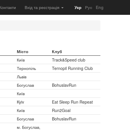
Контакти
Вхід та реєстрація
Укр
Рус
Eng
Місто
Клуб
Київ
Track&Speed club
Тернопіль
Ternopil Running Club
Львів
Богуслав
BohuslavRun
Київ
Kyiv
Eat Sleep Run Repeat
Київ
Run2Goal
Богуслав
BohuslavRun
м. Богуслав,