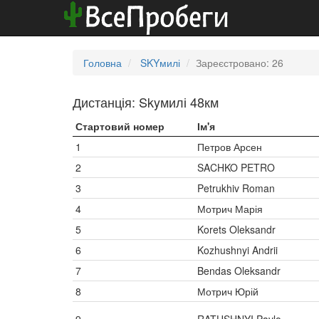
Головна
SKYмилі
Зареєстровано: 26
Дистанція: Skyмилі 48км
Стартовий номер
Ім'я
1
Петров Арсен
2
SACHKO PETRO
3
Petrukhiv Roman
4
Мотрич Марія
5
Korets Oleksandr
6
Kozhushnyi Andrii
7
Bendas Oleksandr
8
Мотрич Юрій