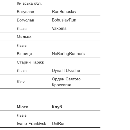
Київська обл.
Богуслав
RunBohuslav
Богуслав
BohuslavRun
Львів
Vakoms
Мильне
Львів
Вінниця
NoBoringRunners
Старий Тараж
Львів
Dynafit Ukraine
Орден Святого
Kiev
Кроссовка
Місто
Клуб
Львів
Ivano-Frankivsk
UniRun