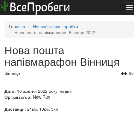
To
na
Головна
Неопубліковані пробіги
Нова пошта напівмарафон Вінниця 2022
Нова пошта
напівмарафон Вінниця
Вінниця
96
Дата:
16 жовтня 2022 року, неділя
Організатор:
New Run
Дистанції:
21км, 10км, 5км