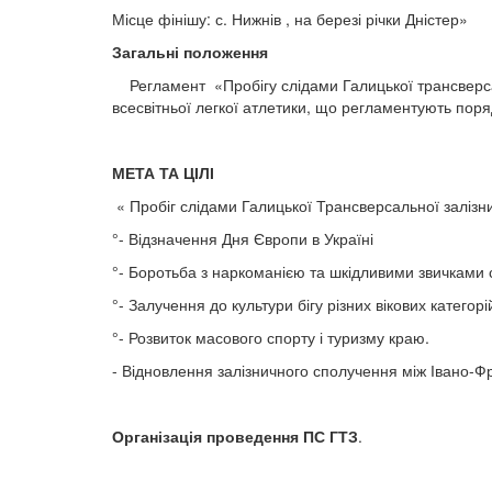
Місце фінішу: с. Нижнів , на березі річки Дністер»
Загальні положення
Регламент «Пробігу слідами Галицької трансверсал
всесвітньої легкої атлетики, що регламентують поря
МЕТА ТА ЦІЛІ
« Пробіг слідами Галицької Трансверсальної залізн
°- Відзначення Дня Європи в Україні
°- Боротьба з наркоманією та шкідливими звичками 
°- Залучення до культури бігу різних вікових категор
°- Розвиток масового спорту і туризму краю.
- Відновлення залізничного сполучення між Івано-
Організація проведення ПС ГТЗ
.