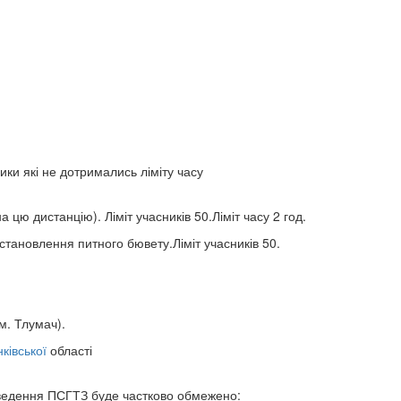
ики які не дотримались ліміту часу
а цю дистанцію). Ліміт учасників 50.Ліміт часу 2 год.
встановлення питного бювету.Ліміт учасників 50.
м. Тлумач).
ківської
області
оведення ПСГТЗ буде частково обмежено: