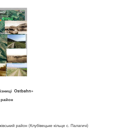
лізниці
Ostbahn
»
 район
івський район (Клубівецьке кільце с. Палагичі)