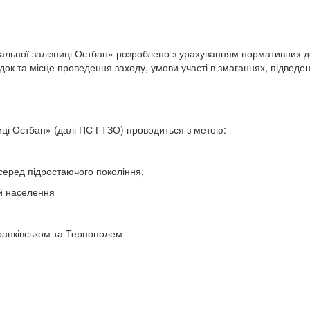
ьної залізниці Остбан» розроблено з урахуванням нормативних док
док та місце проведення заходу, умови участі в змаганнях, підведе
иці Остбан» (далі ПС ГТЗО) проводиться з метою:
серед підростаючого покоління;
ій населення
Франківськом та Тернополем