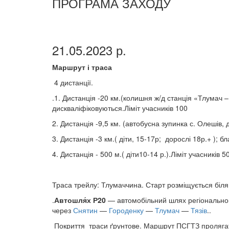
ПРОГРАМА ЗАХОДУ
21.05.2023 р.
Маршрут і траса
4 дистанції.
.1. Дистанція -20 км.(колишня ж/д станція «Тлумач –
дискваліфіковуються.Ліміт учасників 100
2. Дистанція -9,5 км. (автобусна зупинка с. Олешів, 
3. Дистанція -3 км.( діти, 15-17р; дорослі 18р.+ );
4. Дистанція - 500 м.( діти10-14 р.).Ліміт учасників 
Траса трейлу: Тлумаччина. Старт розміщується біля 
.
Автошля́х Р20
— автомобільний шлях регіонально
через
Снятин
—
Городенку
—
Тлумач
—
Тязів
..
Покриття траси ґрунтове. Маршрут ПСГТЗ пролягат