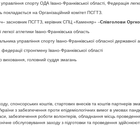
правління спорту ОДА Івано-Франківської області, Федерація легкої
нь покладається на Організаційний комітет ПСГТЗ.
– засновник ПСГТЗ, керівник СПЦ «Каменяр»
Співголови Оргко
–
 легкої атлетики Івано-Франківська область
льника управління спорту Івано-Франківської обласної державної ад
 федерації стронгмену Івано-Франківської області
о виховання, головний суддя змагань
оду, спонсорських коштів, стартових внесків та коштів партнерів з
раїни з забезпечення проти епідеміологічних вимог в умовах панде
аси, забезпечення роботи волонтерів, обладнання місць проведення
хнічне обслуговування заходу з підготовки та проведення здійснюю