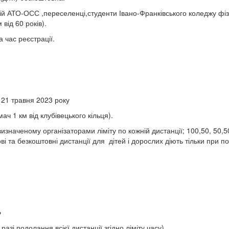
ій АТО-ОСС ,переселенці,студенти Івано-Франківського коледжу фізич
м від 60 років).
а час реєстрації.
 21 травня 2023 року
ач 1 км від клубівецького кільця).
о визначеному організаторами ліміту по кожній дистанції; 100,50, 5
ові та безкоштовні дистанції для дітей і дорослих діють тільки при п
▪
зі подолання всієї дистанції згідно ліміту часу).