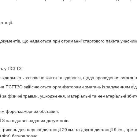
атації.
документів, що надаються при отриманні стартового пакета учасник
ть у ПСГТЗ;
повідальність за власне життя та здоров’я, щодо проведення змаганн
ня ПСГТЗО здійснюються організаторами змагань із залученням від
 за фізичні травми, ушкодження, матеріальні та нематеріальні збитки
рім форс-мажорних обставин.
З на підставі наданих документів.
гривень для першої дистанції 20 км. та другої дистанції 9 км., трет
 (діти) безкоштовна.