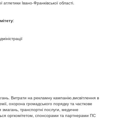
 атлетики Івано-Франківської області.
мітету
:
міністрації
магань. Витрати на рекламну кампанію,висвітлення в
мії, охорона громадського порядку та часткове
 змагань, транспортні послуги, медичне
ться оргкомітетом, спонсорами та партнерами ПС