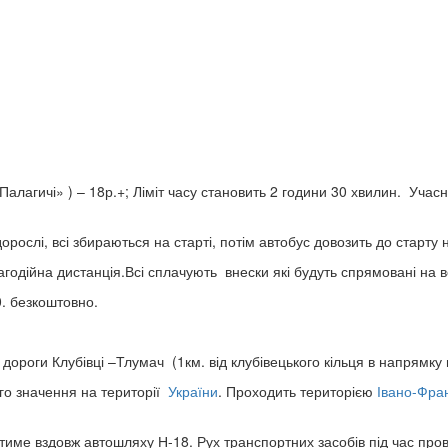
Палагичі» ) – 18р.+; Ліміт часу становить 2 години 30 хвилин. Учасн
дорослі, всі збираються на старті, потім автобус довозить до старту н
 благодійна дистанція.Всі сплачують внески які будуть спрямовані на 
50. безкоштовно.
дороги Клубівці –Тлумач (1км. від клубівецького кільця в напрямку 
го значення на території
України
. Проходить територією
Івано-Фран
име вздовж автошляху Н-18. Рух транспортних засобів під час пр