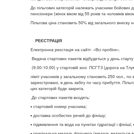
До пільгових категорій належать учасники бойових д
пенсіонери (жінок віком від 55 років та чоловіків віко
Пільгова ціна становить 50% від загального внеску н
РЕЄСТРАЦІЯ
Електронна реєстація на сайті- «Всі пробіги».
Видача стартових пакетів відбудеться у день старту
(9.00-10.00) у стартовій зоні ПСГТЗ (дорога на Тлум
ліміт учасників у загальному становить 250 чол., п
зареєстровані, в день забігу по часу прибуття. Пільг
цих категорій буде закрита.
.До стартових пакетів входять:
▪ стартовий номер учасника;
▪ доставка особистих речей до фінішу;
▪ підживлення та вода на пунктах гідратації і фініші; 
▪ оригінальна медаль фінішера (медаль видається в ра