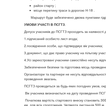
район старту ;
місце перетину траси із дорогою Н-18 .
Маршрут буде забезпечено двома пунктами гідр
УМОВИ УЧАСТІ В ПСГТЗ
.
Допуск учасників до ПСГТЗ проходить за наявності 
1.підписаний особисто лист-згода;
2.посвідчення особи, що підтверджує вік учасника;
3.документ, що дає право учаснику на пільгову учас
4.Усі зареєстровані учасники самостійно несуть від
Забезпечення безпеки та підготовка місць проведен
Організатори та партнери не несуть відповідальності
проведення змагань.
ПСГТЗ проводиться за будь-яких погодних умов, ок
Вік учасника визначається на дату проведення ПСГТ
Початкова вартість стартового внеску становить 300 
км. для всіх спортсменів. Четверта дистанція 500 м.