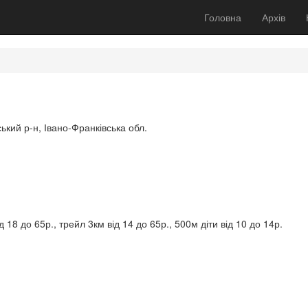
Головна
Архів
ький р-н, Івано-Франківська обл.
 18 до 65р., трейл 3км від 14 до 65р., 500м діти від 10 до 14р.