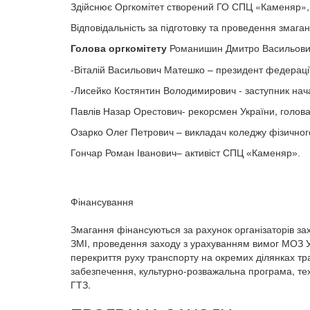
Здійснює Оргкомітет створений ГО СПЦ «Каменяр», у
Відповідальність за підготовку та проведення змага
Голова оргкомітету
Романишин Дмитро Васильович
-Віталій Васильович Матешко – президент федерації
-Лисейко Костянтин Володимирович - заступник нача
Павлів Назар Орестович- рекорсмен України, голова
Озарко Олег Петрович – викладач коледжу фізичног
Гончар Роман Іванович– активіст СПЦ «Каменяр».
Фінансування
Змагання фінансуються за рахунок організаторів зах
ЗМІ, проведення заходу з урахуванням вимог МОЗ Ук
перекриття руху транспорту на окремих ділянках тр
забезпечення, культурно-розважальна програма, те
ГТЗ.