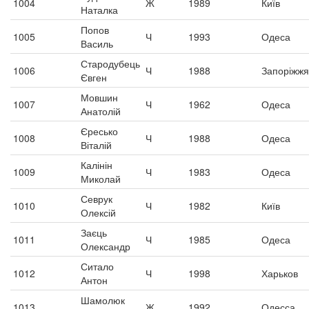
1004
Ж
1989
Київ
Наталка
Попов
1005
Ч
1993
Одеса
Василь
Стародубець
1006
Ч
1988
Запоріжжя
Євген
Мовшин
1007
Ч
1962
Одеса
Анатолій
Єресько
1008
Ч
1988
Одеса
Віталій
Калінін
1009
Ч
1983
Одеса
Миколай
Севрук
1010
Ч
1982
Київ
Олексій
Заєць
1011
Ч
1985
Одеса
Олександр
Ситало
1012
Ч
1998
Харьков
Антон
Шамолюк
1013
Ж
1992
Одесса