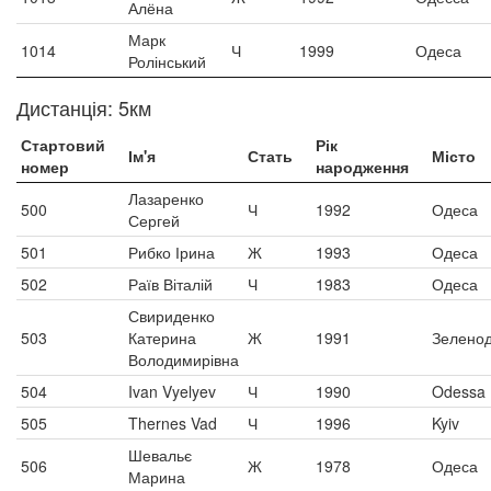
Алёна
Марк
1014
Ч
1999
Одеса
Ролінський
Дистанція: 5км
Стартовий
Рік
Ім'я
Стать
Місто
номер
народження
Лазаренко
500
Ч
1992
Одеса
Сергей
501
Рибко Ірина
Ж
1993
Одеса
502
Раїв Віталій
Ч
1983
Одеса
Свириденко
503
Катерина
Ж
1991
Зеленод
Володимирівна
504
Ivan Vyelyev
Ч
1990
Odessa
505
Thernes Vad
Ч
1996
Kyiv
Шевальє
506
Ж
1978
Одеса
Марина