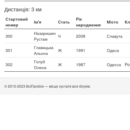
Дистанція: 3 км
Стартовий
Рік
Ім'я
Стать
Місто
Кл
номер
народження
Назаришин
300
Ч
2008
Славута
Рустам
Главацька
301
Ж
1991
Одеса
Альона
Голуб
302
Ж
1987
Одесса
Po
Олена
© 2015-2023 ВсіПробіги — місце зустрічі всіх бігунів.