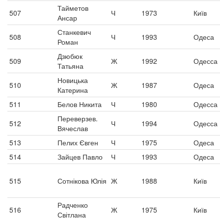
Тайметов
507
Ч
1973
Київ
Ансар
Станкевич
508
Ч
1993
Одеса
Роман
Дзюбюк
509
Ж
1992
Одесса
Татьяна
Новицька
510
Ж
1987
Одеса
Катерина
511
Белов Никита
Ч
1980
Одесса
Переверзев.
512
Ч
1994
Одесса
Вячеслав
513
Пелих Євген
Ч
1975
Одеса
514
Зайцев Павло
Ч
1993
Одеса
515
Сотнікова Юлія
Ж
1988
Київ
Радченко
516
Ж
1975
Київ
Світлана