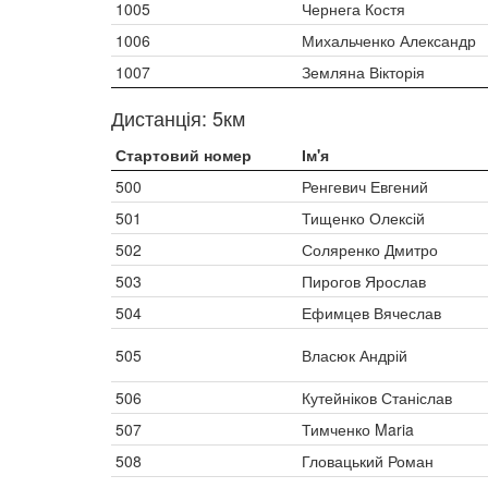
1005
Чернега Костя
1006
Михальченко Александр
1007
Земляна Вікторія
Дистанція: 5км
Стартовий номер
Ім'я
500
Ренгевич Евгений
501
Тищенко Олексій
502
Соляренко Дмитро
503
Пирогов Ярослав
504
Ефимцев Вячеслав
505
Власюк Андрій
506
Кутейніков Станіслав
507
Тимченко Maria
508
Гловацький Роман