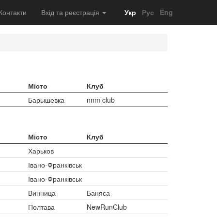
Контакти
Вхід та реєстрація
Укр
Рус
Eng
Місто
Клуб
Барышевка
nnm club
Місто
Клуб
Харьков
Івано-Франківськ
Івано-Франківськ
Винница
Баняса
Полтава
NewRunClub