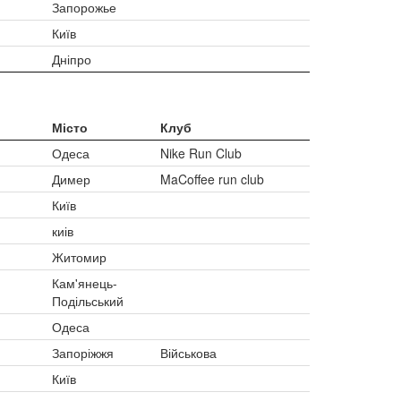
Запорожье
Київ
Дніпро
Місто
Клуб
Одеса
Nike Run Club
Димер
MaCoffee run club
Київ
киів
Житомир
Кам'янець-
Подільський
Одеса
Запоріжжя
Військова
Київ