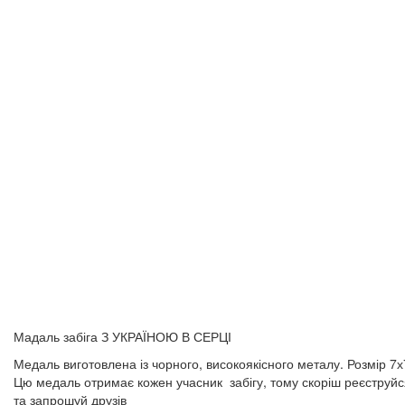
Мадаль забіга З УКРАЇНОЮ В СЕРЦІ
Медаль виготовлена із чорного, високоякісного металу. Розмір 7х
Цю медаль отримає кожен учасник забігу, тому скоріш реєструйс
та запрошуй друзів