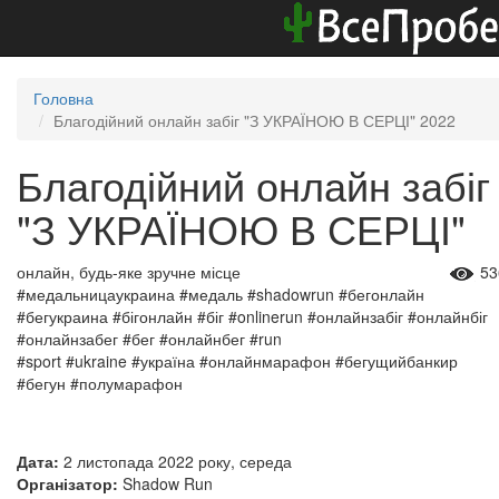
Головна
Благодійний онлайн забіг "З УКРАЇНОЮ В СЕРЦІ" 2022
Благодійний онлайн забіг
"З УКРАЇНОЮ В СЕРЦІ"
онлайн, будь-яке зручне місце
53
#медальницаукраина #медаль #shadowrun #бегонлайн
#бегукраина #бігонлайн #біг #onlinerun #онлайнзабіг #онлайнбіг
#онлайнзабег #бег #онлайнбег #run
#sport #ukraine #україна #онлайнмарафон #бегущийбанкир
#бегун #полумарафон
Дата:
2 листопада 2022 року, середа
Організатор:
Shadow Run