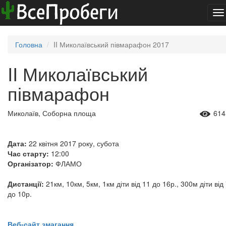
To
na
Головна
II Миколаївський півмарафон 2017
II Миколаївський
півмарафон
Миколаїв, Соборна площа
614
Дата:
22 квітня 2017 року, субота
Час старту:
12:00
Організатор:
ФЛАМО
Дистанції:
21км, 10км, 5км, 1км діти від 11 до 16р., 300м діти від
до 10р.
Веб-сайт змагання