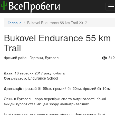
To
na
Головна
Bukovel Endurance 55 km Trail 2017
Bukovel Endurance 55 km
Trail
гірський район Горгани, Буковель
312
Дата:
16 вересня 2017 року, субота
Організатор:
Endurance School
Дистанції:
гірський біг 55км, гірський біг 20км, гірський біг 10км
Осінь в Буковелі - пора перевірки сил та витривалості. Кожні
вихідні курорт стає місцем збору найвитриваліших.
Нові спортивні змагання кожного вікенду. Нові виклики. Нові