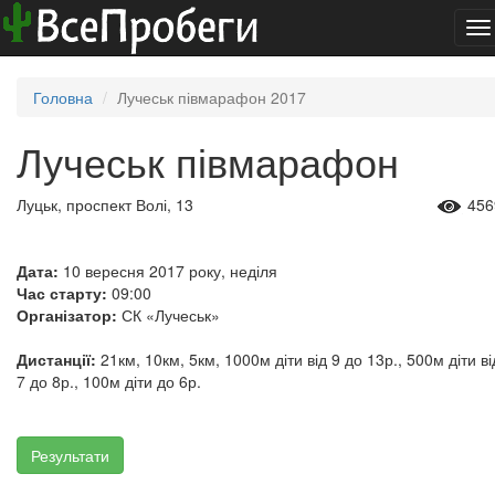
To
na
Головна
Лучеськ півмарафон 2017
Лучеськ півмарафон
Луцьк, проспект Волі, 13
456
Дата:
10 вересня 2017 року, неділя
Час старту:
09:00
Організатор:
СК «Лучеськ»
Дистанції:
21км, 10км, 5км, 1000м діти від 9 до 13р., 500м діти ві
7 до 8р., 100м діти до 6р.
Результати