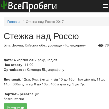
To
na
Головна
Стежка над Россю 2017
Стежка над Россю
Біла Церква, Київська обл., урочище «Голендерня»
78
Дата:
4 червня 2017 року, неділя
Час старту:
11:00
Організатор:
Команда БЦ марафону
Дистанції:
12км, 6км, 2км діти від 15 до 16р., 1км діти від 11 до
14р., 500м діти від 8 до 10р., 400м діти від 5 до 7р.
Вартість реєстрації:
безкоштовно
Результати