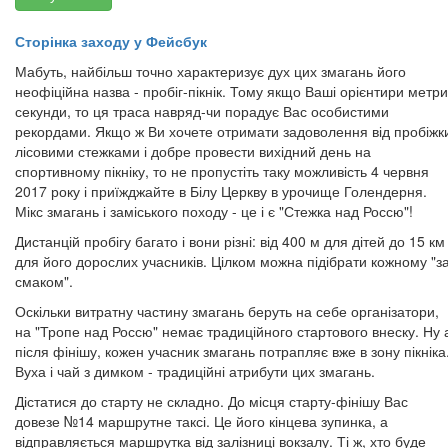
Сторінка заходу у Фейсбук
Мабуть, найбільш точно характеризує дух цих змагань його
неофіційна назва - пробіг-пікнік. Тому якщо Ваші орієнтири метри
секунди, то ця траса навряд-чи порадує Вас особистими
рекордами. Якщо ж Ви хочете отримати задоволення від пробіжк
лісовими стежками і добре провести вихідний день на
спортивному пікніку, то не пропустіть таку можливість 4 червня
2017 року і приїжджайте в Білу Церкву в урочище Голендерня.
Мікс змагань і заміського походу - це і є "Стежка над Россю"!
Дистанцій пробігу багато і вони різні: від 400 м для дітей до 15 км
для його дорослих учасників. Цілком можна підібрати кожному "з
смаком".
Оскільки витратну частину змагань беруть на себе організатори,
на "Тропе над Россю" немає традиційного стартового внеску. Ну 
після фінішу, кожен учасник змагань потрапляє вже в зону пікніка
Вуха і чай з димком - традиційні атрибути цих змагань.
Дістатися до старту не складно. До місця старту-фінішу Вас
довезе №14 маршрутне таксі. Це його кінцева зупинка, а
відправляється маршрутка від залізниці вокзалу. Ті ж, хто буде