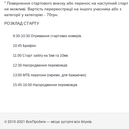
* Повернення стартового внеску або перенос на наступний старт 
не можливі. Вартість перереєстрації на іншого учасника або з
категорії у категорію - 70грн.
РОЗКЛАД СТАРТУ
          9:30-10:30 Отримання стартових номерів.
          10:45 Брифінг.
          11:00 Старт забігу на 5км та 10км.
          12:30 Нагородження переможців.
          13:00 МТБ перегони (окремо, для бажаючих)
          15:45-16:00 Нагородження переможців

© 2015-2021 ВсеПробеги — місце зустрічі всіх бігунів.