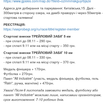
https://www.gpsies.com/map.do?fileId=ozmmmskguyrbjaze
Адреса для добирання та паркування: Китаївська,15. Далі -
300метрів в сторону озера, на дамбі праворуч і через 50метрів -
стартова галявина!
РЕЄСТРАЦІЯ:
https://vseprobegi.org/ru/race/684/register-member
Стартові внески ТРЕЙЛОВИЙ ЗАБІГ 5 км
- при сплаті до 08.11 – 290 грн.
- при сплаті 9.11 или на місці старту – 350 грн.
Стартові внески ТРЕЙЛОВИЙ ЗАБІГ 10 км
- при сплаті до 08.11 – 330 грн.
- при сплаті 9.11 или на місці старту – 370 грн.
Медаль фінішера + 170грн.
Футболка + 270грн.
Пакет "All inclusive" (участь, медаль фінішера, футболка, гель
"Rain", ручка, магнітик) + 470грн.
Увага! Після 6 листопада замовити медаль, футболку або
пакет "All inclusive" можливо лише, написавши організторам,
срок виготовлення: 7-10 робочих днів.