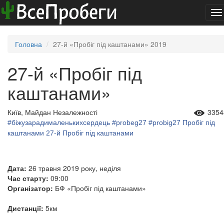
To
na
Головна
27-й «Пробіг під каштанами» 2019
27-й «Пробіг під
каштанами»
Київ, Майдан Незалежності
3354
#біжузарадималенькихсердець
#probeg27
#probig27
Пробіг під
каштанами
27-й Пробіг під каштанами
Дата:
26 травня 2019 року, неділя
Час старту:
09:00
Організатор:
БФ «Пробіг під каштанами»
Дистанції:
5км