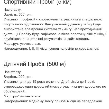
Спортивний Пробіг (5 км)
Час старту:
Вартість: 300 грн.
Учасники: професійні спортсмени та учасники зі спеціальною
спортивною підготовкою. Для учасників у даному забігу буде
використана електронна система таймінгу. Час проходження
дистанції Пробігу буде зафіксовано після перетину лінії фінішу і
опубліковано на сторінці результатів на сайті змагань.
Маршрут: уточнюється.
Нагородження: І, ІІ, ІІІ місця серед чоловіків та серед жінок.
Дитячий Пробіг (500 м)
Час старту:
Вартість: 200 грн.
Учасники: діти до 15 років включно. Дітей віком до 8 років
супроводжує один дорослий (номер учасника для дорослого не
обов’язковий).
Маршрут: уточнюється.
Нагородження: в даному забігу призові місця не передбачені.