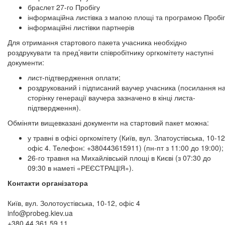
браслет 27-го Пробігу
інформаційна листівка з мапою площі та програмою Пробіг
інформаційні листівки партнерів
Для отримання стартового пакета учасника необхідно
роздрукувати та пред’явити співробітнику оргкомітету наступні
документи:
лист-підтвердження оплати;
роздрукований і підписаний ваучер учасника (посилання н
сторінку генерації ваучера зазначено в кінці листа-
підтвердження).
Обміняти вищевказані документи на стартовий пакет можна:
у травні в офісі оргкомітету (Київ, вул. Златоустівська, 10-12
офіс 4. Телефон: +380443615911) (пн-пт з 11:00 до 19:00);
26-го травня на Михайлівській площі в Києві (з 07:30 до
09:30 в наметі «РЕЄСТРАЦІЯ»).
Контакти організатора
Київ, вул. Золотоустівська, 10-12, офіс 4
info@probeg.kiev.ua
+380 44 361 59 11