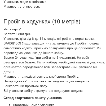
Учасники: люди з собаками.
Маршрут: уточнюється.
Пробіг в ходунках (10 метрів)
Час старту:
Вартість: 200 грн.
Учасники: діти від 6 до 14 місяців, які роблять перші кроки.
ВАЖЛИВО! Якщо ваша дитина за тиждень до Пробігу почала
самостійно ходити, просимо повідомити про це оргкомітет. Ми
переведемо учасника до іншого забігу.
Всього 24 учасника (три забіги по 8 учасників). На забіг
реєструється батько. Після набору необхідної кількості учасників,
організатор передзвонює всім зареєстрованим і уточнює вік
дитини.
Маршрут: на подіумі центральної сцени Пробігу.
Нагородження: три малюка, які подолали дистанцію за
найкоротший проміжок часу.
Всі учасники забігу отримують в подарунок ходунки.
Склад стартового пакету учасника
стартовий номер учасника