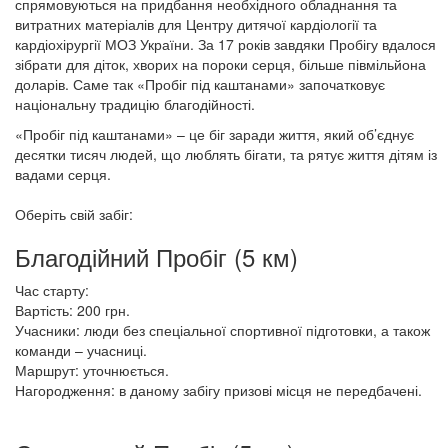
спрямовуються на придбання необхідного обладнання та
витратних матеріалів для Центру дитячої кардіології та
кардіохірургії МОЗ України. За 17 років завдяки Пробігу вдалося
зібрати для діток, хворих на пороки серця, більше півмільйона
доларів. Саме так «Пробіг під каштанами» започатковує
національну традицію благодійності.
«Пробіг під каштанами» – це біг заради життя, який об’єднує
десятки тисяч людей, що люблять бігати, та рятує життя дітям із
вадами серця.
Оберіть свій забіг:
Благодійний Пробіг (5 км)
​Час старту:
Вартість: 200 грн.
Учасники: люди без спеціальної спортивної підготовки, а також
команди – учасниці.
Маршрут: уточнюється.
Нагородження: в даному забігу призові місця не передбачені.