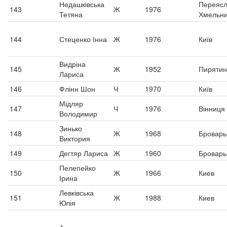
Недашківська
Переясл
143
Ж
1976
Тетяна
Хмельни
144
Стеценко Інна
Ж
1976
Київ
Видріна
145
Ж
1952
Пирятин
Лариса
146
Флінн Шон
Ч
1970
Київ
Мідляр
147
Ч
1976
Вінниця
Володимир
Зинько
148
Ж
1968
Бровар
Виктория
149
Дегтяр Лариса
Ж
1960
Бровар
Пелепейко
150
Ж
1966
Киев
Ірина
Левківська
151
Ж
1988
Киев
Юлія