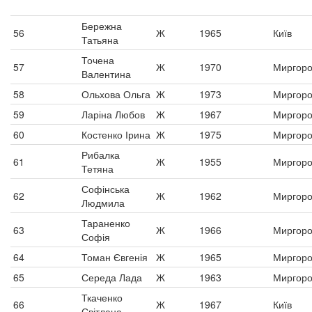
Бережна
56
Ж
1965
Київ
Татьяна
Точена
57
Ж
1970
Миргор
Валентина
58
Ольхова Ольга
Ж
1973
Миргор
59
Ларіна Любов
Ж
1967
Миргор
60
Костенко Ірина
Ж
1975
Миргор
Рибалка
61
Ж
1955
Миргор
Тетяна
Софінська
62
Ж
1962
Миргор
Людмила
Тараненко
63
Ж
1966
Миргор
Софія
64
Томан Євгенія
Ж
1965
Миргор
65
Середа Лада
Ж
1963
Миргор
Ткаченко
66
Ж
1967
Київ
Світлана