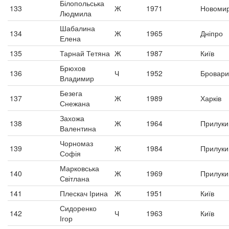
Білопольська
133
Ж
1971
Новомир
Людмила
Шабалина
134
Ж
1965
Дніпро
Елена
135
Тарнай Тетяна
Ж
1987
Київ
Брюхов
136
Ч
1952
Бровари
Владимир
Безега
137
Ж
1989
Харків
Снежана
Захожа
138
Ж
1964
Прилуки
Валентина
Чорномаз
139
Ж
1984
Прилуки
Софія
Марковська
140
Ж
1969
Прилуки
Світлана
141
Плескач Ірина
Ж
1951
Київ
Сидоренко
142
Ч
1963
Київ
Ігор