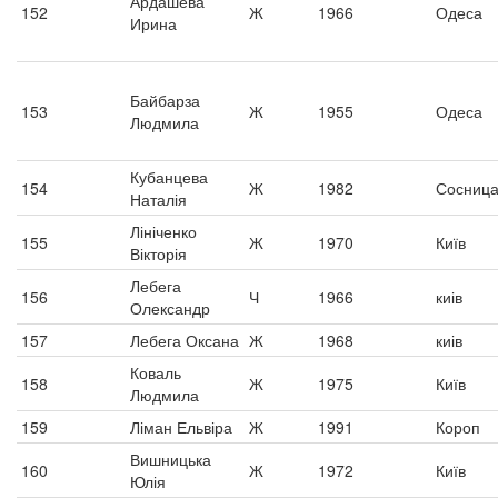
Ардашева
152
Ж
1966
Одеса
Ирина
Байбарза
153
Ж
1955
Одеса
Людмила
Кубанцева
154
Ж
1982
Сосниц
Наталія
Лініченко
155
Ж
1970
Київ
Вікторія
Лебега
156
Ч
1966
киів
Олександр
157
Лебега Оксана
Ж
1968
киів
Коваль
158
Ж
1975
Київ
Людмила
159
Ліман Ельвіра
Ж
1991
Короп
Вишницька
160
Ж
1972
Київ
Юлія