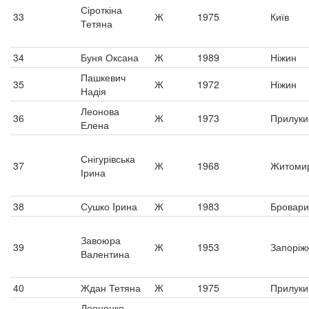
Сіроткіна
33
Ж
1975
Київ
Тетяна
34
Буня Оксана
Ж
1989
Ніжин
Пашкевич
35
Ж
1972
Ніжин
Надія
Леонова
36
Ж
1973
Прилуки
Елена
Снігурівська
37
Ж
1968
Житоми
Ірина
38
Сушко Iрина
Ж
1983
Бровари
Завоюра
39
Ж
1953
Запоріж
Валентина
40
Ждан Тетяна
Ж
1975
Прилуки
Леоненко