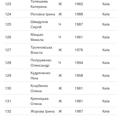
Телешева
123
Ж
1962
Київ
Катерина
124
Рогозіна Ірина
Ж
1988
Київ
Швидунов
125
Ч
1987
Київ
Сергій
Мацько
126
Ч
1961
Київ
Микола
Трояновська
127
Ж
1976
Київ
Власта
Попруженко
128
Ч
1994
Київ
Олександр
Кудряченко
129
Ж
1958
Київ
Ніна
Козубенко
130
Ж
1961
Київ
Олена
Криницька
131
Ж
1981
Київ
Олена
132
Жорова Ірина
Ж
1987
Київ