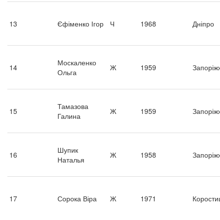
13
Єфіменко Ігор
Ч
1968
Дніпро
Москаленко
14
Ж
1959
Запоріж
Ольга
Тамазова
15
Ж
1959
Запоріж
Галина
Шупик
16
Ж
1958
Запоріж
Наталья
17
Сорока Віра
Ж
1971
Корости