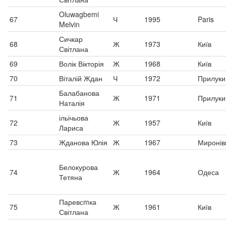
Oluwagbemi
67
Ч
1995
Paris
Melvin
Сичкар
68
Ж
1973
Київ
Світлана
69
Волік Вікторія
Ж
1968
Київ
70
Віталій Ждан
Ч
1972
Прилуки
Балабанова
71
Ж
1971
Прилуки
Наталія
ільічьова
72
Ж
1957
Київ
Лариса
73
Жданова Юлія
Ж
1967
Миронів
Белокурова
74
Ж
1964
Одеса
Тетяна
Паревсmка
75
Ж
1961
Київ
Світлана