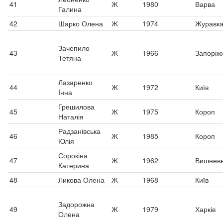
41
Ж
1980
Варва
Галина
42
Шарко Олена
Ж
1974
Журавк
Зачепило
43
Ж
1966
Запоріж
Тетяна
Лазаренко
44
Ж
1972
Київ
Iнна
Грешилова
45
Ж
1975
Короп
Наталія
Радзанівська
46
Ж
1985
Короп
Юлія
Сорокіна
47
Ж
1962
Вишнев
Катерина
48
Ликова Олена
Ж
1968
Київ
Задорожна
49
Ж
1979
Харків
Олена