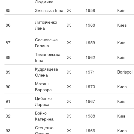
Людмила
85
Змієвська Інна
Ж
1958
Київ
Литовченко
86
Ж
1968
Киев
Лана
Сосновська
87
Ж
1959
Київ
Галина
Тимановська
88
Ж
1962
Київ
Інна
Кудрявцева
89
Ж
1971
Borispol
Олена
Матяш
90
Ж
1970
Киев
Варвара
Цибенко
91
Ж
1967
Київ
Лариса
Бойко
92
Ж
1988
Київ
Катерина
Стеценко
93
Ж
1966
Киев
Оксана