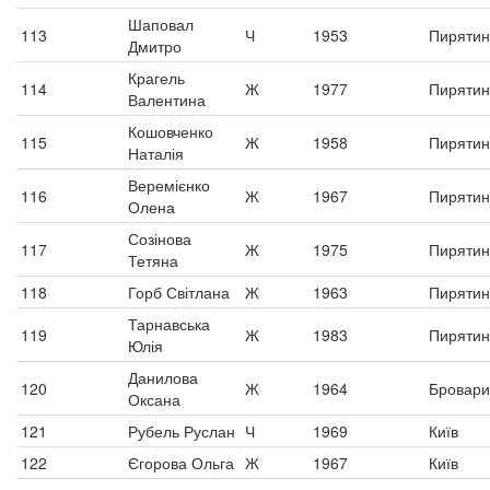
Шаповал
113
Ч
1953
Пирятин
Дмитро
Крагель
114
Ж
1977
Пирятин
Валентина
Кошовченко
115
Ж
1958
Пирятин
Наталія
Веремієнко
116
Ж
1967
Пирятин
Олена
Созінова
117
Ж
1975
Пирятин
Тетяна
118
Горб Світлана
Ж
1963
Пирятин
Тарнавська
119
Ж
1983
Пирятин
Юлія
Данилова
120
Ж
1964
Бровари
Оксана
121
Рубель Руслан
Ч
1969
Київ
122
Єгорова Ольга
Ж
1967
Київ