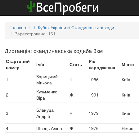
Головна
II Кубок України зі Скандинавської ходи
Зареєстровано: 161
Дистанція: скандинавська ходьба 3км
Стартовий
Рік
Ім'я
Стать
Місто
номер
народження
Зарицький
1
Ч
1956
Київ
Микола
Кузьменко
2
Ж
1991
Київ
Віра
Блануца
3
Ч
1979
Київ
Андрій
4
Швець Аліна
Ж
1976
Ніжин