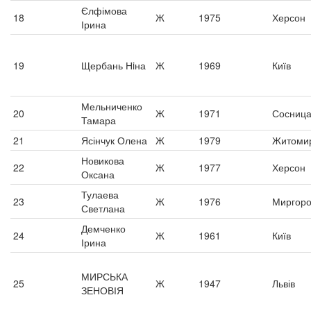
Єлфімова
18
Ж
1975
Херсон
Ірина
19
Щербань Нiна
Ж
1969
Київ
Мельниченко
20
Ж
1971
Сосниц
Тамара
21
Ясінчук Олена
Ж
1979
Житоми
Новикова
22
Ж
1977
Херсон
Оксана
Тулаева
23
Ж
1976
Миргор
Светлана
Демченко
24
Ж
1961
Київ
Ірина
МИРСЬКА
25
Ж
1947
Львів
ЗЕНОВІЯ