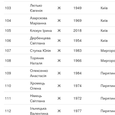
Лютько
103
Ж
1949
Київ
Євгенія
Азарскова
104
Ж
1969
Київ
Маріанна
105
Клокун Ірина
Ж
2018
Київ
Дербенцева
106
Ж
1954
Київ
Світлана
107
Ступка Юлія
Ж
1983
Миргор
Торяник
108
Ж
1966
Миргор
Наталя
Олексенко
109
Ж
1984
Пирятин
Анастасія
Хромець
110
Ж
1974
Пирятин
Олена
Німець
111
Ж
1972
Пирятин
Світлана
Ільницька
112
Ж
1977
Пирятин
Валентина