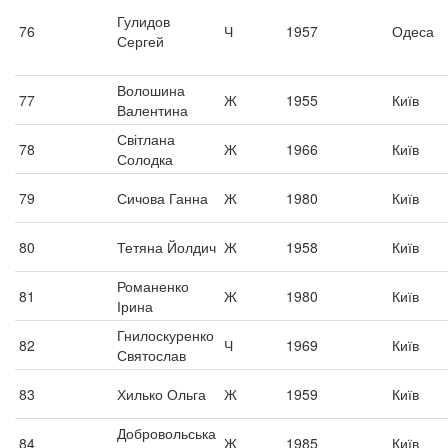
Гулидов
76
Ч
1957
Одеса
Сергей
Волошина
77
Ж
1955
Київ
Валентина
Світлана
78
Ж
1966
Київ
Солодка
79
Сичова Ганна
Ж
1980
Київ
80
Тетяна Йолдич
Ж
1958
Київ
Романенко
81
Ж
1980
Київ
Ірина
Гнилоскуренко
82
Ч
1969
Київ
Святослав
83
Хилько Ольга
Ж
1959
Київ
Добровольська
84
Ж
1985
Київ