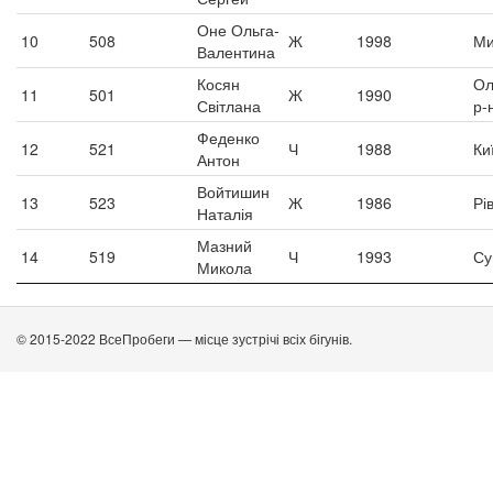
Оне Ольга-
10
508
Ж
1998
Ми
Валентина
Косян
Ол
11
501
Ж
1990
Світлана
р-
Феденко
12
521
Ч
1988
Ки
Антон
Войтишин
13
523
Ж
1986
Рі
Наталія
Мазний
14
519
Ч
1993
Су
Микола
© 2015-2022 ВсеПробеги — місце зустрічі всіх бігунів.