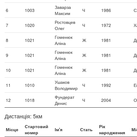
Заварза
6
1003
Ч
1986
С
Максим
Ростовцев
7
1020
Ч
1972
Х
Олег
Гоменюк
8
1021
Ж
1981
Д
Аліна
Гоменюк
9
1021
Ж
1981
Д
Аліна
Гоменюк
10
1021
Ж
1981
Д
Аліна
Ушаков
11
1010
Ч
1992
Е
Володимир
Фундерат
12
1018
Ч
2004
О
Денис
Дистанція: 5км
Стартовий
Рік
Місце
Ім'я
Стать
Мі
номер
народження