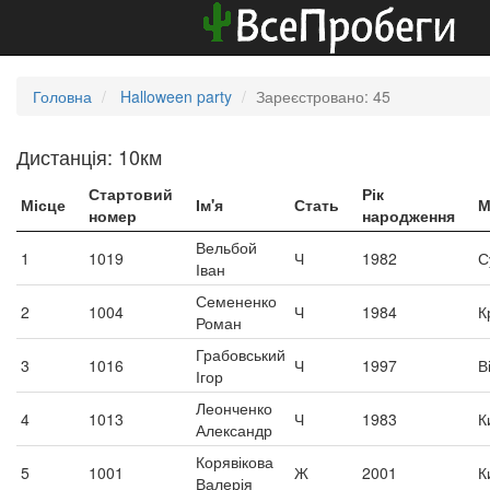
Головна
Halloween party
Зареєстровано: 45
Дистанція: 10км
Стартовий
Рік
Місце
Ім'я
Стать
М
номер
народження
Вельбой
1
1019
Ч
1982
С
Іван
Семененко
2
1004
Ч
1984
К
Роман
Грабовський
3
1016
Ч
1997
В
Ігор
Леонченко
4
1013
Ч
1983
К
Александр
Корявікова
5
1001
Ж
2001
К
Валерія