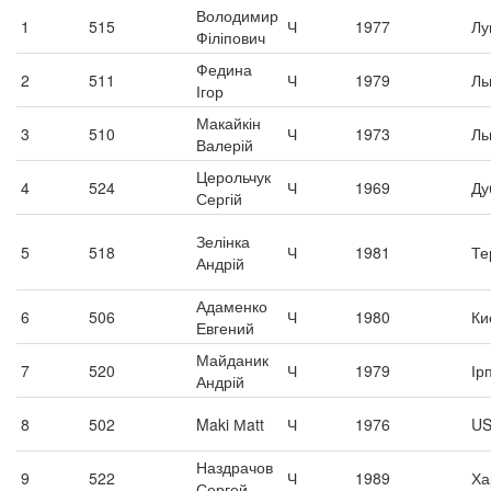
Володимир
1
515
Ч
1977
Лу
Філіпович
Федина
2
511
Ч
1979
Ль
Ігор
Макайкін
3
510
Ч
1973
Ль
Валерій
Церольчук
4
524
Ч
1969
Ду
Сергій
Зелінка
5
518
Ч
1981
Те
Андрій
Адаменко
6
506
Ч
1980
Ки
Евгений
Майданик
7
520
Ч
1979
Ір
Андрій
8
502
Maki Мatt
Ч
1976
U
Наздрачов
9
522
Ч
1989
Ха
Сергей