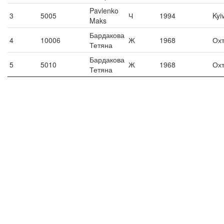
Pavlenko
3
5005
Ч
1994
Kyi
Maks
Бардакова
4
10006
Ж
1968
Ох
Тетяна
Бардакова
5
5010
Ж
1968
Ох
Тетяна