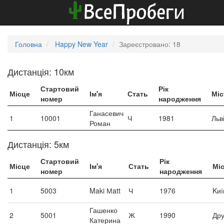
Головна
Happy New Year
Зареєстровано: 18
Дистанція: 10км
Стартовий
Рік
Місце
Ім'я
Стать
Міс
номер
народження
Ганасевич
1
10001
Ч
1981
Льв
Роман
Дистанція: 5км
Стартовий
Рік
Місце
Ім'я
Стать
Мі
номер
народження
1
5003
Maki Мatt
Ч
1976
Kиї
Гашенко
2
5001
Ж
1990
Дру
Катерина